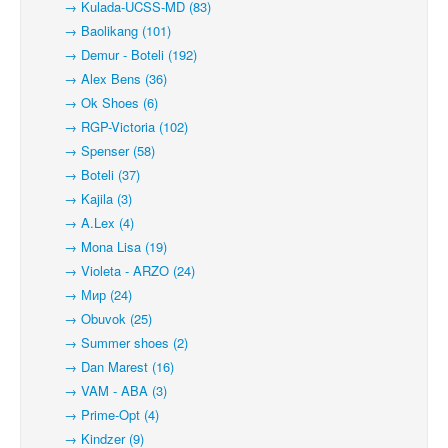
→ Kulada-UCSS-MD (83)
→ Baolikang (101)
→ Demur - Boteli (192)
→ Alex Bens (36)
→ Ok Shoes (6)
→ RGP-Victoria (102)
→ Spenser (58)
→ Boteli (37)
→ Kajila (3)
→ A.Lex (4)
→ Mona Lisa (19)
→ Violeta - ARZO (24)
→ Мир (24)
→ Obuvok (25)
→ Summer shoes (2)
→ Dan Marest (16)
→ VAM - ABA (3)
→ Prime-Opt (4)
→ Kindzer (9)