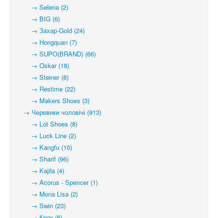
→ Selena (2)
→ BIG (6)
→ Захар-Gold (24)
→ Hongquan (7)
→ SUPO(BRAND) (66)
→ Oskar (18)
→ Steiner (8)
→ Restime (22)
→ Makers Shoes (3)
→ Черевики чоловічі (913)
→ Lot Shoes (8)
→ Luck Line (2)
→ Kangfu (10)
→ Sharif (96)
→ Kajila (4)
→ Acorus - Spencer (1)
→ Mona Lisa (2)
→ Swin (23)
→ Крок (6)