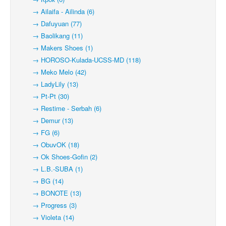
→ Ailaifa - Ailinda (6)
→ Dafuyuan (77)
→ Baolikang (11)
→ Makers Shoes (1)
→ HOROSO-Kulada-UCSS-MD (118)
→ Meko Melo (42)
→ LadyLily (13)
→ Pt-Pt (30)
→ Restime - Serbah (6)
→ Demur (13)
→ FG (6)
→ ObuvOK (18)
→ Ok Shoes-Gofin (2)
→ L.B.-SUBA (1)
→ BG (14)
→ BONOTE (13)
→ Progress (3)
→ Violeta (14)