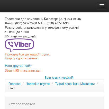
Головна
Телефони для замовлень
Київстар: (097) 974-91-46
Доставка и оплата
Лайф: (063) 527-76-88
МТС: (050) 967-41-33
Режим роботи
замовлення у телефонному режимі
Как заказать
с 08:00 до 16:00
П'ятниця — вихідний.
Контакти
Таблиця розмірів
Приєднуйся до нашої групи.
Вхід для покупця
Будь у курсі новинок.
УКР
Наш другий сайт
GrandShoes.com.ua
УКР
Ваш кошик порожній
РОС
Главная
/
Чоловіче взуття
/
Туфлі-босоніжки.Мокасини
/
Swin
КАТАЛОГ ТОВАРОВ