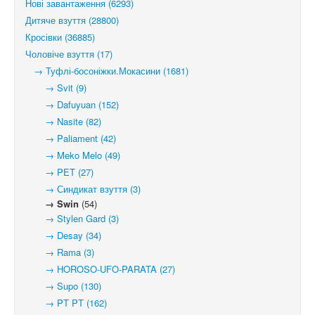
Нові завантаження (6293)
Дитяче взуття (28800)
Кросівки (36885)
Чоловіче взуття (17)
→ Туфлі-босоніжки.Мокасини (1681)
→ Svit (9)
→ Dafuyuan (152)
→ Nasite (82)
→ Paliament (42)
→ Meko Melo (49)
→ PET (27)
→ Синдикат взуття (3)
→ Swin
(54)
→ Stylen Gard (3)
→ Desay (34)
→ Rama (3)
→ HOROSO-UFO-PARATA (27)
→ Supo (130)
→ PT PT (162)