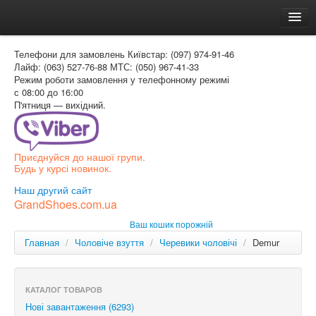
Головна
Телефони для замовлень
Київстар: (097) 974-91-46
Доставка и оплата
Лайф: (063) 527-76-88
МТС: (050) 967-41-33
Режим роботи
замовлення у телефонному режимі
Как заказать
с 08:00 до 16:00
П'ятниця — вихідний.
Контакти
Таблиця розмірів
Приєднуйся до нашої групи.
Вхід для покупця
Будь у курсі новинок.
УКР
Наш другий сайт
GrandShoes.com.ua
УКР
Ваш кошик порожній
РОС
Главная
/
Чоловіче взуття
/
Черевики чоловічі
/
Demur
КАТАЛОГ ТОВАРОВ
Нові завантаження (6293)