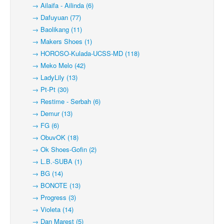
→ Ailaifa - Ailinda (6)
→ Dafuyuan (77)
→ Baolikang (11)
→ Makers Shoes (1)
→ HOROSO-Kulada-UCSS-MD (118)
→ Meko Melo (42)
→ LadyLily (13)
→ Pt-Pt (30)
→ Restime - Serbah (6)
→ Demur (13)
→ FG (6)
→ ObuvOK (18)
→ Ok Shoes-Gofin (2)
→ L.B.-SUBA (1)
→ BG (14)
→ BONOTE (13)
→ Progress (3)
→ Violeta (14)
→ Dan Marest (5)