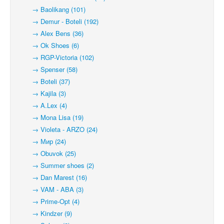
→ Baolikang (101)
→ Demur - Boteli (192)
→ Alex Bens (36)
→ Ok Shoes (6)
→ RGP-Victoria (102)
→ Spenser (58)
→ Boteli (37)
→ Kajila (3)
→ A.Lex (4)
→ Mona Lisa (19)
→ Violeta - ARZO (24)
→ Мир (24)
→ Obuvok (25)
→ Summer shoes (2)
→ Dan Marest (16)
→ VAM - ABA (3)
→ Prime-Opt (4)
→ Kindzer (9)