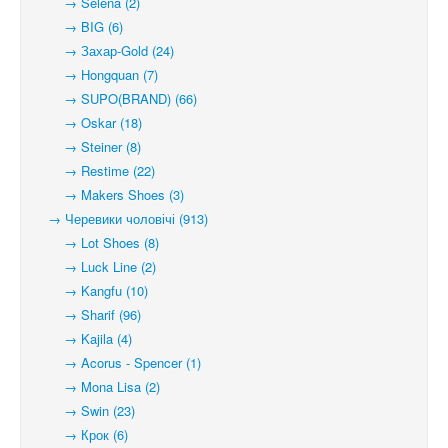
→ Selena (2)
→ BIG (6)
→ Захар-Gold (24)
→ Hongquan (7)
→ SUPO(BRAND) (66)
→ Oskar (18)
→ Steiner (8)
→ Restime (22)
→ Makers Shoes (3)
→ Черевики чоловічі (913)
→ Lot Shoes (8)
→ Luck Line (2)
→ Kangfu (10)
→ Sharif (96)
→ Kajila (4)
→ Acorus - Spencer (1)
→ Mona Lisa (2)
→ Swin (23)
→ Крок (6)