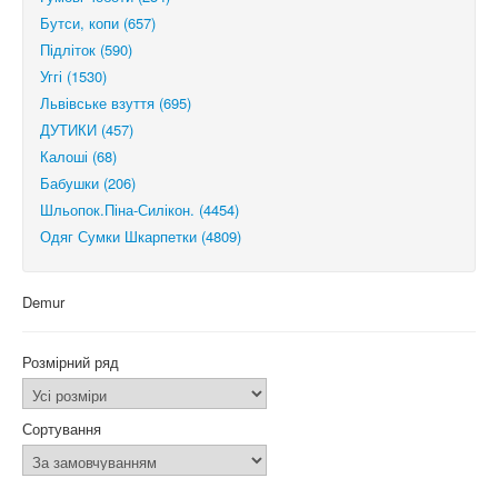
Бутси, копи (657)
Підліток (590)
Уггі (1530)
Львівське взуття (695)
ДУТИКИ (457)
Калоші (68)
Бабушки (206)
Шльопок.Піна-Силікон. (4454)
Одяг Сумки Шкарпетки (4809)
Demur
Розмірний ряд
Сортування