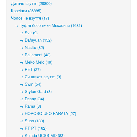
Дитяче взуття (28800)
Кросівки (36885)
Чоловіче взуття (17)
→ Туфлі-босоніжки.Мокасини (1681)
→ Svit (9)
→ Dafuyuan (152)
→ Nasite (82)
→ Paliament (42)
→ Meko Melo (49)
→ PET (27)
→ Синдикат взуття (3)
→ Swin (54)
→ Stylen Gard (3)
→ Desay (34)
→ Rama (3)
→ HOROSO-UFO-PARATA (27)
→ Supo (130)
→ PT PT (162)
→ Kulada-UCSS-MD (83)