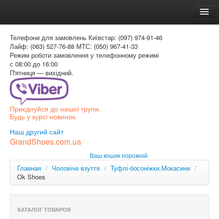
Головна
Телефони для замовлень
Київстар: (097) 974-91-46
Доставка и оплата
Лайф: (063) 527-76-88
МТС: (050) 967-41-33
Режим роботи
замовлення у телефонному режимі
Как заказать
с 08:00 до 16:00
П'ятниця — вихідний.
Контакти
Таблиця розмірів
Приєднуйся до нашої групи.
Вхід для покупця
Будь у курсі новинок.
УКР
Наш другий сайт
GrandShoes.com.ua
УКР
Ваш кошик порожній
РОС
Главная
/
Чоловіче взуття
/
Туфлі-босоніжки.Мокасини
/
Ok Shoes
КАТАЛОГ ТОВАРОВ