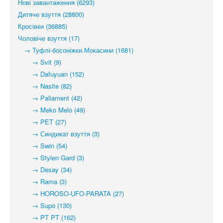
Нові завантаження (6293)
Дитяче взуття (28800)
Кросівки (36885)
Чоловіче взуття (17)
→ Туфлі-босоніжки.Мокасини (1681)
→ Svit (9)
→ Dafuyuan (152)
→ Nasite (82)
→ Paliament (42)
→ Meko Melo (49)
→ PET (27)
→ Синдикат взуття (3)
→ Swin (54)
→ Stylen Gard (3)
→ Desay (34)
→ Rama (3)
→ HOROSO-UFO-PARATA (27)
→ Supo (130)
→ PT PT (162)