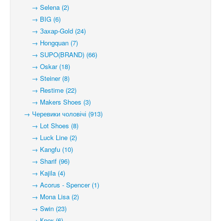
→ Selena (2)
→ BIG (6)
→ Захар-Gold (24)
→ Hongquan (7)
→ SUPO(BRAND) (66)
→ Oskar (18)
→ Steiner (8)
→ Restime (22)
→ Makers Shoes (3)
→ Черевики чоловічі (913)
→ Lot Shoes (8)
→ Luck Line (2)
→ Kangfu (10)
→ Sharif (96)
→ Kajila (4)
→ Acorus - Spencer (1)
→ Mona Lisa (2)
→ Swin (23)
→ Крок (6)