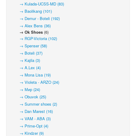
→ Kulada-UCSS-MD (83)
→ Baolikang (101)
→ Demur - Boteli (192)
→ Alex Bens (36)
→ Ok Shoes
(6)
→ RGP-Victoria (102)
→ Spenser (58)
→ Boteli (37)
→ Kajila (3)
→ A.Lex (4)
→ Mona Lisa (19)
→ Violeta - ARZO (24)
→ Мир (24)
→ Obuvok (25)
→ Summer shoes (2)
→ Dan Marest (16)
→ VAM - ABA (3)
→ Prime-Opt (4)
→ Kindzer (9)