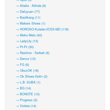
→ Ailaifa - Ailinda (6)
→ Dafuyuan (77)
→ Baolikang (11)
→ Makers Shoes (1)
→ HOROSO-Kulada-UCSS-MD (118)
→ Meko Melo (42)
→ LadyLily (13)
→ Pt-Pt (30)
→ Restime - Serbah (6)
→ Demur (13)
→ FG (6)
→ ObuvOK (18)
→ Ok Shoes-Gofin (2)
→ L.B.-SUBA (1)
→ BG (14)
→ BONOTE (13)
→ Progress (3)
→ Violeta (14)