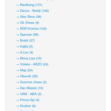
→ Baolikang (101)
→ Demur - Boteli (192)
→ Alex Bens (36)
→ Ok Shoes (6)
→ RGP-Victoria (102)
→ Spenser (58)
→ Boteli (37)
→ Kajila (3)
→ A.Lex (4)
→ Mona Lisa (19)
→ Violeta - ARZO (24)
→ Мир (24)
→ Obuvok (25)
→ Summer shoes (2)
→ Dan Marest (16)
→ VAM - ABA (3)
→ Prime-Opt (4)
→ Kindzer (9)