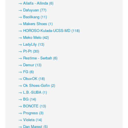
→ Ailaifa - Ailinda (6)
→ Dafuyuan (77)
→ Baolikang (11)
→ Makers Shoes (1)
→ HOROSO-Kulada-UCSS-MD (118)
→ Meko Melo (42)
→ LadyLily (13)
→ Pt-Pt (30)
→ Restime - Serbah (6)
→ Demur (13)
→ FG (6)
→ ObuvOK (18)
→ Ok Shoes-Gofin (2)
→ L.B.-SUBA (1)
→ BG (14)
→ BONOTE (13)
→ Progress (3)
→ Violeta (14)
→ Dan Marest (5)