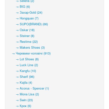
→ Selena (2)
→ BIG (6)
→ Захар-Gold (24)
→ Hongquan (7)
→ SUPO(BRAND) (66)
→ Oskar (18)
→ Steiner (8)
→ Restime (22)
→ Makers Shoes (3)
→ Черевики чоловічі (913)
→ Lot Shoes (8)
→ Luck Line (2)
→ Kangfu (10)
→ Sharif (96)
→ Kajila (4)
→ Acorus - Spencer (1)
→ Mona Lisa (2)
→ Swin (23)
→ Крок (6)