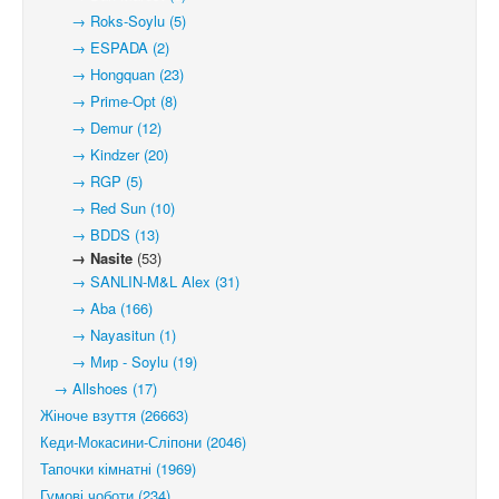
→ Roks-Soylu (5)
→ ESPADA (2)
→ Hongquan (23)
→ Prime-Opt (8)
→ Demur (12)
→ Kindzer (20)
→ RGP (5)
→ Red Sun (10)
→ BDDS (13)
→ Nasite
(53)
→ SANLIN-M&L Alex (31)
→ Aba (166)
→ Nayasitun (1)
→ Мир - Soylu (19)
→ Allshoes (17)
Жіноче взуття (26663)
Кеди-Мокасини-Сліпони (2046)
Тапочки кімнатні (1969)
Гумові чоботи (234)