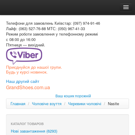
Головна
Телефони для замовлень
Київстар: (097) 974-91-46
Доставка и оплата
Лайф: (063) 527-76-88
МТС: (050) 967-41-33
Режим роботи
замовлення у телефонному режимі
Как заказать
с 08:00 до 16:00
П'ятниця — вихідний.
Контакти
Таблиця розмірів
Приєднуйся до нашої групи.
Вхід для покупця
Будь у курсі новинок.
УКР
Наш другий сайт
GrandShoes.com.ua
УКР
Ваш кошик порожній
РОС
Главная
/
Чоловіче взуття
/
Черевики чоловічі
/
Nasite
КАТАЛОГ ТОВАРОВ
Нові завантаження (6293)