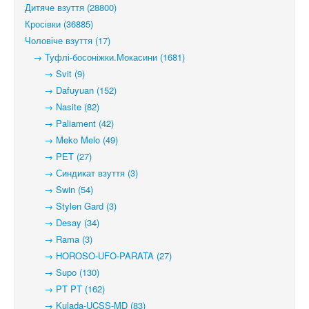
Дитяче взуття (28800)
Кросівки (36885)
Чоловіче взуття (17)
→ Туфлі-босоніжки.Мокасини (1681)
→ Svit (9)
→ Dafuyuan (152)
→ Nasite (82)
→ Paliament (42)
→ Meko Melo (49)
→ PET (27)
→ Синдикат взуття (3)
→ Swin (54)
→ Stylen Gard (3)
→ Desay (34)
→ Rama (3)
→ HOROSO-UFO-PARATA (27)
→ Supo (130)
→ PT PT (162)
→ Kulada-UCSS-MD (83)