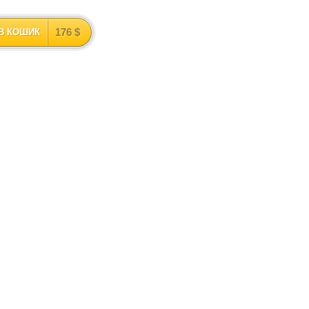
176 $
В КОШИК