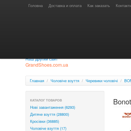
Телефони для замовлень
Київстар: (097) 974-91-46
Головна
Доставка и оплата
Как заказать
Контакт
Лайф: (063) 527-76-88
МТС: (050) 967-41-33
Режим роботи
замовлення у телефонному режимі
с 08:00 до 16:00
П'ятниця — вихідний.
Приєднуйся до нашої групи.
Будь у курсі новинок.
Наш другий сайт
GrandShoes.com.ua
Главная
/
Чоловіче взуття
/
Черевики чоловічі
/
BO
Bono
КАТАЛОГ ТОВАРОВ
Нові завантаження (6293)
Дитяче взуття (28800)
Кросівки (36885)
Чоловіче взуття (17)