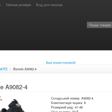
и
Таблиця розмірів
Вхід для покупця
Ваш кошик порожній
NOTE
/
Bonote A9082-4
te A9082-4
Складський номер: A9082-4
Комплектація ящика: 8
Розмірний ряд: 41-46
Ціна за пару: 22 $