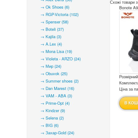
Схожі товари з
→ Ok Shoes (6)
Bonote A9
→ RGP-Victoria (102)
→ Spenser (58)
→ Boteli (37)
→ Kajila (3)
→ A.Lex (4)
→ Mona Lisa (19)
→ Violeta - ARZO (24)
→ Мир (24)
→ Obuvok (25)
Розмірний
→ Summer shoes (2)
Комплекта
→ Dan Marest (16)
Ціна за па
→ VAM - ABA (3)
→ Prime-Opt (4)
В КОШ
→ Kindzer (9)
→ Selena (2)
→ BIG (6)
→ Захар-Gold (24)