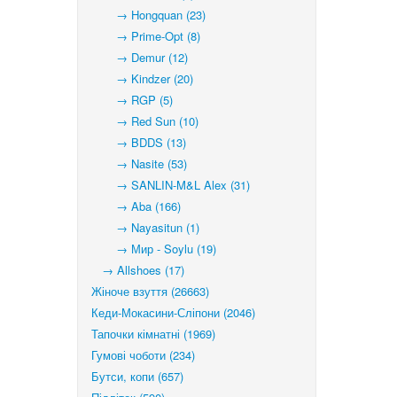
→ Hongquan (23)
→ Prime-Opt (8)
→ Demur (12)
→ Kindzer (20)
→ RGP (5)
→ Red Sun (10)
→ BDDS (13)
→ Nasite (53)
→ SANLIN-M&L Alex (31)
→ Aba (166)
→ Nayasitun (1)
→ Мир - Soylu (19)
→ Allshoes (17)
Жіноче взуття (26663)
Кеди-Мокасини-Сліпони (2046)
Тапочки кімнатні (1969)
Гумові чоботи (234)
Бутси, копи (657)