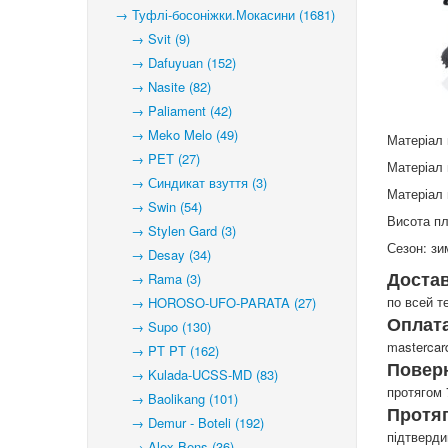
→ Туфлі-босоніжки.Мокасини (1681)
→ Svit (9)
→ Dafuyuan (152)
→ Nasite (82)
→ Paliament (42)
→ Meko Melo (49)
Матеріал 
→ PET (27)
Матеріал 
→ Синдикат взуття (3)
Матеріал 
→ Swin (54)
Висота п
→ Stylen Gard (3)
Сезон: зи
→ Desay (34)
Доста
→ Rama (3)
по всей т
→ HOROSO-UFO-PARATA (27)
Оплата
→ Supo (130)
mastercar
→ PT PT (162)
Повер
→ Kulada-UCSS-MD (83)
протягом 
→ Baolikang (101)
Протя
→ Demur - Boteli (192)
підтверд
→ Alex Bens (36)