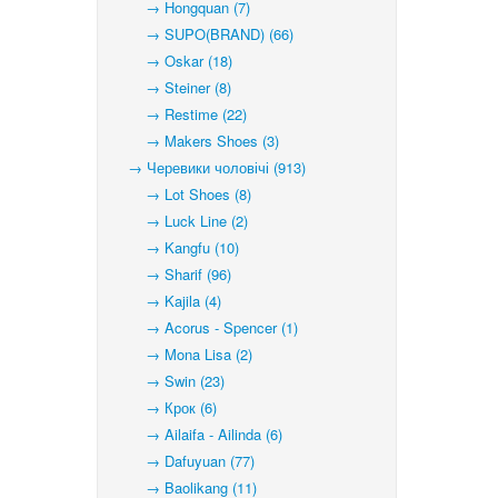
→ Hongquan (7)
→ SUPO(BRAND) (66)
→ Oskar (18)
→ Steiner (8)
→ Restime (22)
→ Makers Shoes (3)
→ Черевики чоловічі (913)
→ Lot Shoes (8)
→ Luck Line (2)
→ Kangfu (10)
→ Sharif (96)
→ Kajila (4)
→ Acorus - Spencer (1)
→ Mona Lisa (2)
→ Swin (23)
→ Крок (6)
→ Ailaifa - Ailinda (6)
→ Dafuyuan (77)
→ Baolikang (11)