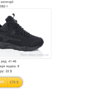
 категорії
082-1
 ряд: 41-46
ція ящика: 8
ру: 22 $
176 $
ИК