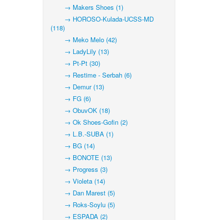
→ Makers Shoes (1)
→ HOROSO-Kulada-UCSS-MD
(118)
→ Meko Melo (42)
→ LadyLily (13)
→ Pt-Pt (30)
→ Restime - Serbah (6)
→ Demur (13)
→ FG (6)
→ ObuvOK (18)
→ Ok Shoes-Gofin (2)
→ L.B.-SUBA (1)
→ BG (14)
→ BONOTE (13)
→ Progress (3)
→ Violeta (14)
→ Dan Marest (5)
→ Roks-Soylu (5)
→ ESPADA (2)