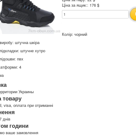
Ціна за ящик:: 176 $
Колір: чорний
виробу: штучна шкіра
підкладки: штучне хутро
підошви: пвх
латформи: 4
ма
вка
ерритории Украины
 товару
d, visa, оплата при отриманні
нення
7 днів
гом години
имо ваше замовлення