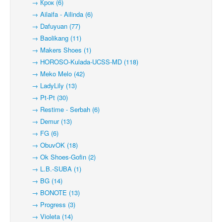
→ Крок (6)
→ Ailaifa - Ailinda (6)
→ Dafuyuan (77)
→ Baolikang (11)
→ Makers Shoes (1)
→ HOROSO-Kulada-UCSS-MD (118)
→ Meko Melo (42)
→ LadyLily (13)
→ Pt-Pt (30)
→ Restime - Serbah (6)
→ Demur (13)
→ FG (6)
→ ObuvOK (18)
→ Ok Shoes-Gofin (2)
→ L.B.-SUBA (1)
→ BG (14)
→ BONOTE (13)
→ Progress (3)
→ Violeta (14)