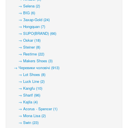
→ Selena (2)
→ BIG (6)
→ Захар-Gold (24)
→ Hongquan (7)
→ SUPO(BRAND) (66)
→ Oskar (18)
→ Steiner (8)
→ Restime (22)
→ Makers Shoes (3)
→ Черевики чоловічі (913)
→ Lot Shoes (8)
→ Luck Line (2)
→ Kangfu (10)
→ Sharif (96)
→ Kajila (4)
→ Acorus - Spencer (1)
→ Mona Lisa (2)
→ Swin (23)