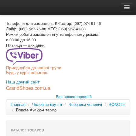
Головна
Телефони для замовлень
Київстар: (097) 974-91-46
Доставка и оплата
Лайф: (063) 527-76-88
МТС: (050) 967-41-33
Режим роботи
замовлення у телефонному режимі
Как заказать
с 08:00 до 16:00
П'ятниця — вихідний.
Контакти
Таблиця розмірів
Приєднуйся до нашої групи.
Вхід для покупця
Будь у курсі новинок.
УКР
Наш другий сайт
GrandShoes.com.ua
УКР
Ваш кошик порожній
РОС
Главная
/
Чоловіче взуття
/
Черевики чоловічі
/
BONOTE
/
Bonote A9122-4 термо
КАТАЛОГ ТОВАРОВ