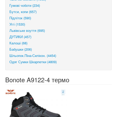
Гумові чоботи (234)
Бутси, копи (657)
Підліток (590)
Уггі (1530)
Львівське взуття (695)
ДУТИКИ (457)
Калоші (68)
Бабушки (206)
Шльопок.Піна-Силікон. (4454)
Одяг Сумки Шкарпетки (4809)
Bonote A9122-4 термо