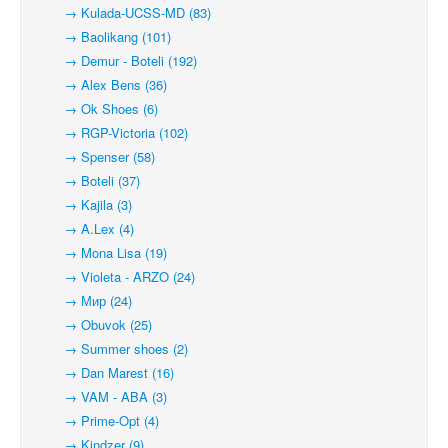
→ Kulada-UCSS-MD (83)
→ Baolikang (101)
→ Demur - Boteli (192)
→ Alex Bens (36)
→ Ok Shoes (6)
→ RGP-Victoria (102)
→ Spenser (58)
→ Boteli (37)
→ Kajila (3)
→ A.Lex (4)
→ Mona Lisa (19)
→ Violeta - ARZO (24)
→ Мир (24)
→ Obuvok (25)
→ Summer shoes (2)
→ Dan Marest (16)
→ VAM - ABA (3)
→ Prime-Opt (4)
→ Kindzer (9)