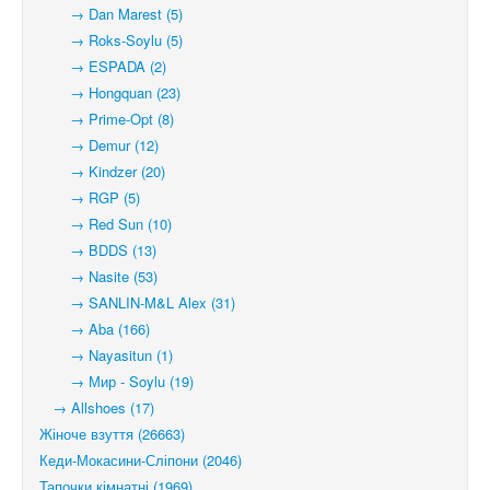
→ Dan Marest (5)
→ Roks-Soylu (5)
→ ESPADA (2)
→ Hongquan (23)
→ Prime-Opt (8)
→ Demur (12)
→ Kindzer (20)
→ RGP (5)
→ Red Sun (10)
→ BDDS (13)
→ Nasite (53)
→ SANLIN-M&L Alex (31)
→ Aba (166)
→ Nayasitun (1)
→ Мир - Soylu (19)
→ Allshoes (17)
Жіноче взуття (26663)
Кеди-Мокасини-Сліпони (2046)
Тапочки кімнатні (1969)