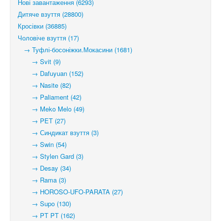
Нові завантаження (6293)
Дитяче взуття (28800)
Кросівки (36885)
Чоловіче взуття (17)
→ Туфлі-босоніжки.Мокасини (1681)
→ Svit (9)
→ Dafuyuan (152)
→ Nasite (82)
→ Paliament (42)
→ Meko Melo (49)
→ PET (27)
→ Синдикат взуття (3)
→ Swin (54)
→ Stylen Gard (3)
→ Desay (34)
→ Rama (3)
→ HOROSO-UFO-PARATA (27)
→ Supo (130)
→ PT PT (162)