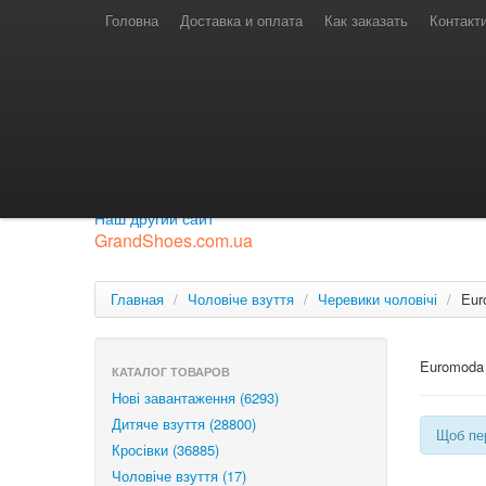
Телефони для замовлень
Київстар: (097) 974-91-46
Головна
Доставка и оплата
Как заказать
Контакт
Лайф: (063) 527-76-88
МТС: (050) 967-41-33
Режим роботи
замовлення у телефонному режимі
с 08:00 до 16:00
П'ятниця — вихідний.
Приєднуйся до нашої групи.
Будь у курсі новинок.
Наш другий сайт
GrandShoes.com.ua
Главная
/
Чоловіче взуття
/
Черевики чоловічі
/
Eur
Euromoda
КАТАЛОГ ТОВАРОВ
Нові завантаження (6293)
Дитяче взуття (28800)
Щоб пер
Кросівки (36885)
Чоловіче взуття (17)