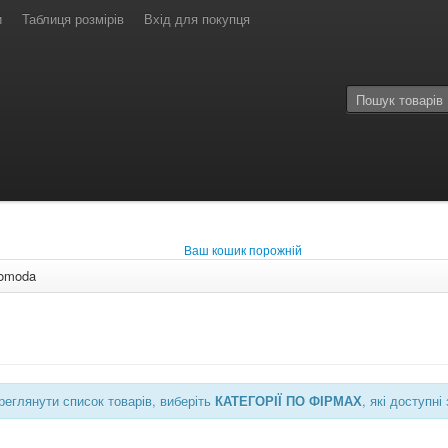
и
Таблиця розмірів
Вхід для покупця
Ваш кошик порожній
omoda
еглянути список товарів, виберіть
КАТЕГОРІЇ ПО ФІРМАХ
, які доступ