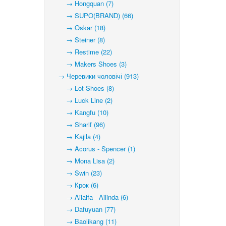
→ Hongquan (7)
→ SUPO(BRAND) (66)
→ Oskar (18)
→ Steiner (8)
→ Restime (22)
→ Makers Shoes (3)
→ Черевики чоловічі (913)
→ Lot Shoes (8)
→ Luck Line (2)
→ Kangfu (10)
→ Sharif (96)
→ Kajila (4)
→ Acorus - Spencer (1)
→ Mona Lisa (2)
→ Swin (23)
→ Крок (6)
→ Ailaifa - Ailinda (6)
→ Dafuyuan (77)
→ Baolikang (11)