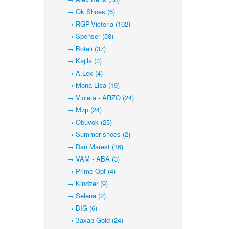
→ Ok Shoes (6)
→ RGP-Victoria (102)
→ Spenser (58)
→ Boteli (37)
→ Kajila (3)
→ A.Lex (4)
→ Mona Lisa (19)
→ Violeta - ARZO (24)
→ Мир (24)
→ Obuvok (25)
→ Summer shoes (2)
→ Dan Marest (16)
→ VAM - ABA (3)
→ Prime-Opt (4)
→ Kindzer (9)
→ Selena (2)
→ BIG (6)
→ Захар-Gold (24)