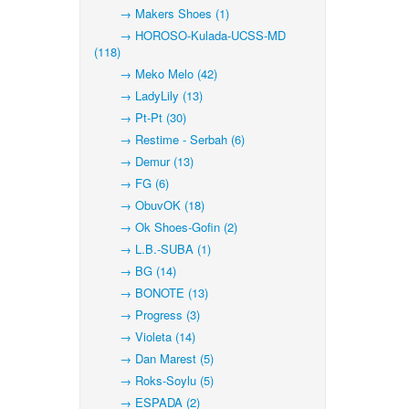
→ Makers Shoes (1)
→ HOROSO-Kulada-UCSS-MD
(118)
→ Meko Melo (42)
→ LadyLily (13)
→ Pt-Pt (30)
→ Restime - Serbah (6)
→ Demur (13)
→ FG (6)
→ ObuvOK (18)
→ Ok Shoes-Gofin (2)
→ L.B.-SUBA (1)
→ BG (14)
→ BONOTE (13)
→ Progress (3)
→ Violeta (14)
→ Dan Marest (5)
→ Roks-Soylu (5)
→ ESPADA (2)