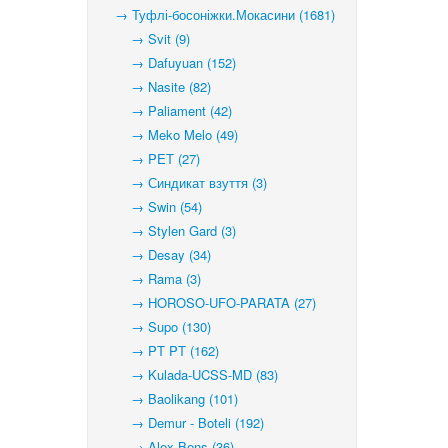
→ Туфлі-босоніжки.Мокасини (1681)
→ Svit (9)
→ Dafuyuan (152)
→ Nasite (82)
→ Paliament (42)
→ Meko Melo (49)
→ PET (27)
→ Синдикат взуття (3)
→ Swin (54)
→ Stylen Gard (3)
→ Desay (34)
→ Rama (3)
→ HOROSO-UFO-PARATA (27)
→ Supo (130)
→ PT PT (162)
→ Kulada-UCSS-MD (83)
→ Baolikang (101)
→ Demur - Boteli (192)
→ Alex Bens (36)