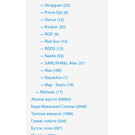
→ Hongquan (23)
→ Prime-Opt (8)
→ Demur (12)
→ Kindzer (20)
→ RGP (5)
→ Red Sun (10)
→ BDDS (13)
→ Nasite (53)
→ SANLIN-M&L Alex (31)
→ Aba (166)
→ Nayasitun (1)
→ Мир - Soylu (19)
→ Allshoes (17)
Жіноче взуття (26663)
Кеди-Мокасини-Сліпони (2046)
Тапочки кімнатні (1969)
Гумові чоботи (234)
Бутси, копи (657)