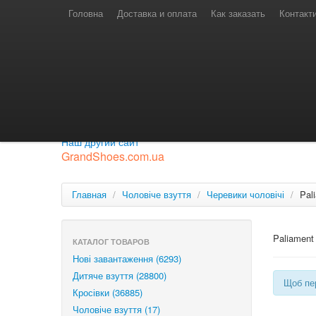
Телефони для замовлень
Київстар: (097) 974-91-46
Головна
Доставка и оплата
Как заказать
Контакт
Лайф: (063) 527-76-88
МТС: (050) 967-41-33
Режим роботи
замовлення у телефонному режимі
с 08:00 до 16:00
П'ятниця — вихідний.
Приєднуйся до нашої групи.
Будь у курсі новинок.
Наш другий сайт
GrandShoes.com.ua
Главная
/
Чоловіче взуття
/
Черевики чоловічі
/
Pal
Paliament
КАТАЛОГ ТОВАРОВ
Нові завантаження (6293)
Дитяче взуття (28800)
Щоб пер
Кросівки (36885)
Чоловіче взуття (17)