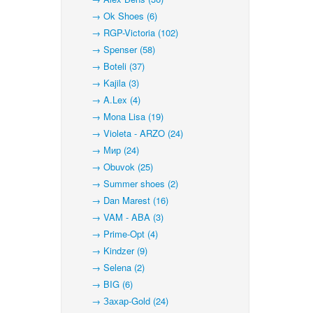
→ Ok Shoes (6)
→ RGP-Victoria (102)
→ Spenser (58)
→ Boteli (37)
→ Kajila (3)
→ A.Lex (4)
→ Mona Lisa (19)
→ Violeta - ARZO (24)
→ Мир (24)
→ Obuvok (25)
→ Summer shoes (2)
→ Dan Marest (16)
→ VAM - ABA (3)
→ Prime-Opt (4)
→ Kindzer (9)
→ Selena (2)
→ BIG (6)
→ Захар-Gold (24)