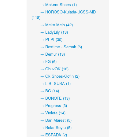
→ Makers Shoes (1)
→ HOROSO-Kulada-UCSS-MD
(118)
→ Meko Melo (42)
→ LadyLily (13)
→ Pt-Pt (30)
→ Restime - Serbah (6)
→ Demur (13)
→ FG (6)
→ ObuvOK (18)
→ Ok Shoes-Gofin (2)
→ L.B.-SUBA (1)
→ BG (14)
→ BONOTE (13)
→ Progress (3)
→ Violeta (14)
→ Dan Marest (5)
→ Roks-Soylu (5)
→ ESPADA (2)