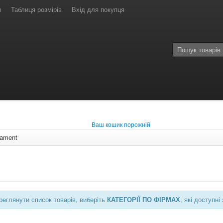
и
Таблиця розмірів
Вхід для покупця
Ваш кошик порожній
iament
еглянути список товарів, виберіть
КАТЕГОРІЇ ПО ФІРМАХ
, які доступ