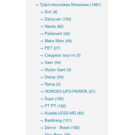
→ Туфлі-босоніжки.Мокасини (1681)
→ Svit (9)
→ Dafuyuan (152)
→ Nasite (82)
→ Paliament (42)
→ Meko Melo (49)
→ PET (27)
→ Синдикат взуття (3)
→ Swin (54)
→ Stylen Gard (3)
→ Desay (34)
→ Rama (3)
→ HOROSO-UFO-PARATA (27)
→ Supo (130)
→ PT PT (162)
→ Kulada-UCSS-MD (83)
→ Baolikang (101)
→ Demur - Boteli (192)
→ Alex Bens (36)