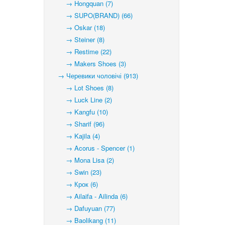
→ Hongquan (7)
→ SUPO(BRAND) (66)
→ Oskar (18)
→ Steiner (8)
→ Restime (22)
→ Makers Shoes (3)
→ Черевики чоловічі (913)
→ Lot Shoes (8)
→ Luck Line (2)
→ Kangfu (10)
→ Sharif (96)
→ Kajila (4)
→ Acorus - Spencer (1)
→ Mona Lisa (2)
→ Swin (23)
→ Крок (6)
→ Ailaifa - Ailinda (6)
→ Dafuyuan (77)
→ Baolikang (11)