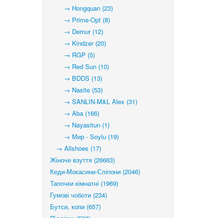
→ Hongquan (23)
→ Prime-Opt (8)
→ Demur (12)
→ Kindzer (20)
→ RGP (5)
→ Red Sun (10)
→ BDDS (13)
→ Nasite (53)
→ SANLIN-M&L Alex (31)
→ Aba (166)
→ Nayasitun (1)
→ Мир - Soylu (19)
→ Allshoes (17)
Жіноче взуття (26663)
Кеди-Мокасини-Сліпони (2046)
Тапочки кімнатні (1969)
Гумові чоботи (234)
Бутси, копи (657)