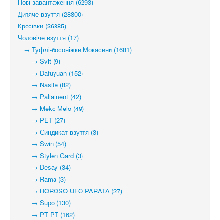
Нові завантаження (6293)
Дитяче взуття (28800)
Кросівки (36885)
Чоловіче взуття (17)
→ Туфлі-босоніжки.Мокасини (1681)
→ Svit (9)
→ Dafuyuan (152)
→ Nasite (82)
→ Paliament (42)
→ Meko Melo (49)
→ PET (27)
→ Синдикат взуття (3)
→ Swin (54)
→ Stylen Gard (3)
→ Desay (34)
→ Rama (3)
→ HOROSO-UFO-PARATA (27)
→ Supo (130)
→ PT PT (162)