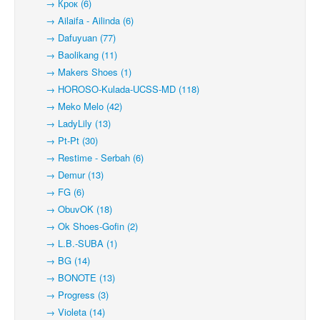
→ Крок (6)
→ Ailaifa - Ailinda (6)
→ Dafuyuan (77)
→ Baolikang (11)
→ Makers Shoes (1)
→ HOROSO-Kulada-UCSS-MD (118)
→ Meko Melo (42)
→ LadyLily (13)
→ Pt-Pt (30)
→ Restime - Serbah (6)
→ Demur (13)
→ FG (6)
→ ObuvOK (18)
→ Ok Shoes-Gofin (2)
→ L.B.-SUBA (1)
→ BG (14)
→ BONOTE (13)
→ Progress (3)
→ Violeta (14)