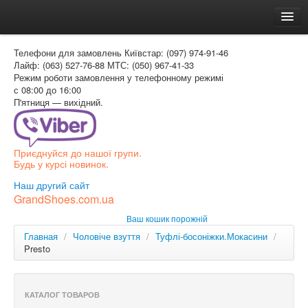
Головна
Телефони для замовлень
Київстар: (097) 974-91-46
Доставка и оплата
Лайф: (063) 527-76-88
МТС: (050) 967-41-33
Режим роботи
замовлення у телефонному режимі
Как заказать
с 08:00 до 16:00
П'ятниця — вихідний.
Контакти
Таблиця розмірів
Приєднуйся до нашої групи.
Вхід для покупця
Будь у курсі новинок.
УКР
Наш другий сайт
GrandShoes.com.ua
УКР
Ваш кошик порожній
РОС
Главная
/
Чоловіче взуття
/
Туфлі-босоніжки.Мокасини
/
Presto
КАТАЛОГ ТОВАРОВ