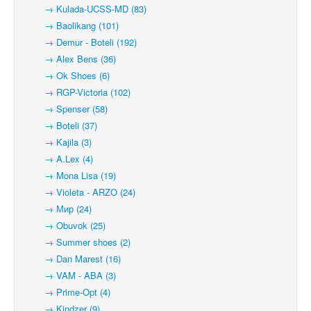
→ Kulada-UCSS-MD (83)
→ Baolikang (101)
→ Demur - Boteli (192)
→ Alex Bens (36)
→ Ok Shoes (6)
→ RGP-Victoria (102)
→ Spenser (58)
→ Boteli (37)
→ Kajila (3)
→ A.Lex (4)
→ Mona Lisa (19)
→ Violeta - ARZO (24)
→ Мир (24)
→ Obuvok (25)
→ Summer shoes (2)
→ Dan Marest (16)
→ VAM - ABA (3)
→ Prime-Opt (4)
→ Kindzer (9)