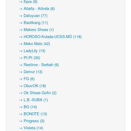
→ Крок (6)
→ Ailaifa - Ailinda (6)
→ Dafuyuan (77)
→ Baolikang (11)
→ Makers Shoes (1)
→ HOROSO-Kulada-UCSS-MD (118)
→ Meko Melo (42)
→ LadyLily (13)
→ Pt-Pt (30)
→ Restime - Serbah (6)
→ Demur (13)
→ FG (6)
→ ObuvOK (18)
→ Ok Shoes-Gofin (2)
→ L.B.-SUBA (1)
→ BG (14)
→ BONOTE (13)
→ Progress (3)
→ Violeta (14)