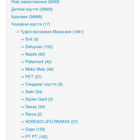
Нові завантаження (6293)
Дитяче взуття (28800)
Кросівки (36885)
Чоловіче взуття (17)
→ Туфлі-босоніжки.Мокасини (1681)
→ Svit (9)
→ Dafuyuan (152)
→ Nasite (82)
→ Paliament (42)
→ Meko Melo (49)
→ PET (27)
→ Синдикат взуття (3)
→ Swin (54)
→ Stylen Gard (3)
→ Desay (34)
→ Rama (3)
→ HOROSO-UFO-PARATA (27)
→ Supo (130)
→ PT PT (162)