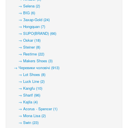
→ Selena (2)
→ BIG (6)
→ Захар-Gold (24)
→ Hongquan (7)
→ SUPO(BRAND) (66)
→ Oskar (18)
→ Steiner (8)
→ Restime (22)
→ Makers Shoes (3)
→ Черевики чоловічі (913)
→ Lot Shoes (8)
→ Luck Line (2)
→ Kangfu (10)
→ Sharif (96)
→ Kajila (4)
→ Acorus - Spencer (1)
→ Mona Lisa (2)
→ Swin (23)