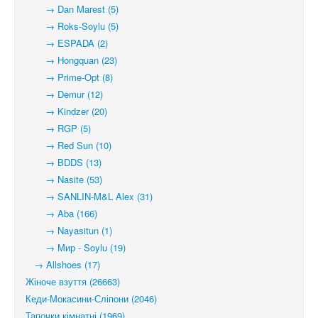
→ Dan Marest (5)
→ Roks-Soylu (5)
→ ESPADA (2)
→ Hongquan (23)
→ Prime-Opt (8)
→ Demur (12)
→ Kindzer (20)
→ RGP (5)
→ Red Sun (10)
→ BDDS (13)
→ Nasite (53)
→ SANLIN-M&L Alex (31)
→ Aba (166)
→ Nayasitun (1)
→ Мир - Soylu (19)
→ Allshoes (17)
Жіноче взуття (26663)
Кеди-Мокасини-Сліпони (2046)
Тапочки кімнатні (1969)