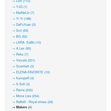
→ Lion (112)
→ YJG (1)
→ MaiNeLin (7)
→ Yi Yi (188)
→ DaFuYuan (3)
→ Svit (63)
→ BG (52)
→ LARA- EeBb (10)
→ A.Lex (95)
→ Roks (7)
→ Viscala (201)
→ Scarrhett (3)
→ ELENA-FAVORITE (10)
→ КалориЯ (4)
→ S.Sofi (3)
→ Rama (232)
→ Mona Lisa (254)
→ Raffelli - Royal-shoes (29)
→ Makers
(4)