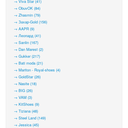
→ Viva Star (41)
→ ObuvOK (84)
→ Zhasmin (79)
→ Захар-Gold (156)
→ AAPR (9)
→ Леопард (41)
→ Sanlin (167)
→ Dan Marest (2)
→ Gukker (217)
→ Bati moda (21)
→ Mariton - Royal-shoes (4)
→ GoldStar (26)
→ Nasite (18)
→ BIG (26)
→ VAM (3)
→ KitShoes (9)
→ Tiziana (48)
→ Steel Land (149)
→ Jessica (45)