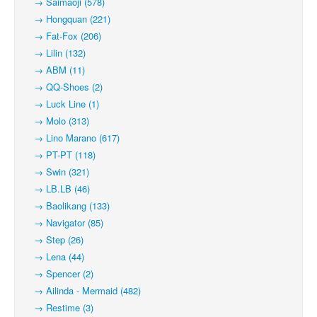
→ Saimaoji (578)
→ Hongquan (221)
→ Fat-Fox (206)
→ Lilin (132)
→ ABM (11)
→ QQ-Shoes (2)
→ Luck Line (1)
→ Molo (313)
→ Lino Marano (617)
→ PT-PT (118)
→ Swin (321)
→ LB.LB (46)
→ Baolikang (133)
→ Navigator (85)
→ Step (26)
→ Lena (44)
→ Spencer (2)
→ Ailinda - Mermaid (482)
→ Restime (3)