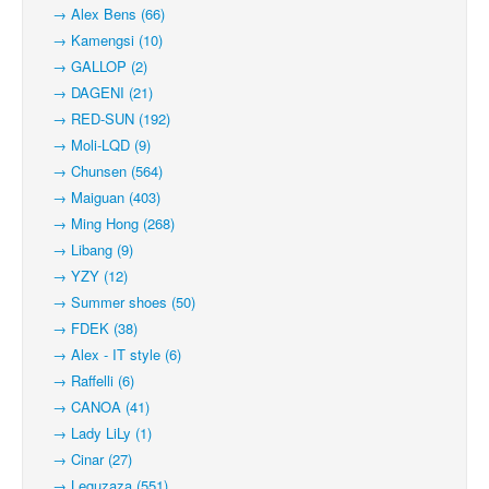
→ Alex Bens (66)
→ Kamengsi (10)
→ GALLOP (2)
→ DAGENI (21)
→ RED-SUN (192)
→ Moli-LQD (9)
→ Chunsen (564)
→ Maiguan (403)
→ Ming Hong (268)
→ Libang (9)
→ YZY (12)
→ Summer shoes (50)
→ FDEK (38)
→ Alex - IT style (6)
→ Raffelli (6)
→ CANOA (41)
→ Lady LiLy (1)
→ Cinar (27)
→ Leguzaza (551)