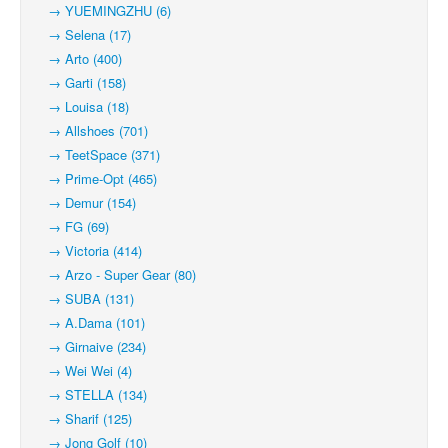
→ YUEMINGZHU (6)
→ Selena (17)
→ Arto (400)
→ Garti (158)
→ Louisa (18)
→ Allshoes (701)
→ TeetSpace (371)
→ Prime-Opt (465)
→ Demur (154)
→ FG (69)
→ Victoria (414)
→ Arzo - Super Gear (80)
→ SUBA (131)
→ A.Dama (101)
→ Girnaive (234)
→ Wei Wei (4)
→ STELLA (134)
→ Sharif (125)
→ Jong Golf (10)