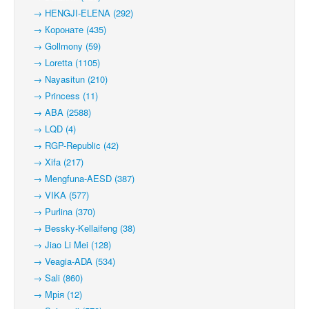
→ HENGJI-ELENA (292)
→ Коронате (435)
→ Gollmony (59)
→ Loretta (1105)
→ Nayasitun (210)
→ Princess (11)
→ ABA (2588)
→ LQD (4)
→ RGP-Republic (42)
→ Xifa (217)
→ Mengfuna-AESD (387)
→ VIKA (577)
→ Purlina (370)
→ Bessky-Kellaifeng (38)
→ Jiao Li Mei (128)
→ Veagia-ADA (534)
→ Sali (860)
→ Мрія (12)