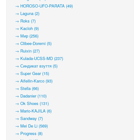
→ HOROSO-UFO-PARATA (49)
→ Laguna (2)
→ Roks (7)
→ Kacloh (9)
→ Мир (256)
→ Clibee-Doremi (5)
→ Ruixin (27)
→ Kulada-UCSS-MD (237)
→ Синдикат взуття (5)
→ Super Gear (15)
→ Aifeilin-Karco (93)
→ Stella (66)
→ Dadanier (110)
→ Ok Shoes (131)
→ Mario-KAJILA (6)
→ Sandway (7)
→ Mei De Li (569)
→ Progress (8)