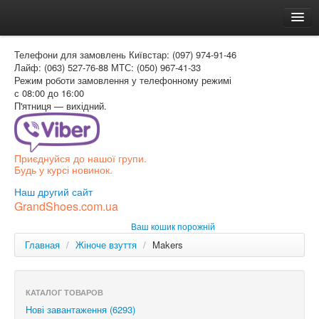
Головна
Телефони для замовлень
Київстар: (097) 974-91-46
Доставка и оплата
Лайф: (063) 527-76-88
МТС: (050) 967-41-33
Режим роботи
замовлення у телефонному режимі
Как заказать
с 08:00 до 16:00
П'ятниця — вихідний.
Контакти
Таблиця розмірів
Приєднуйся до нашої групи.
Вхід для покупця
Будь у курсі новинок.
УКР
Наш другий сайт
GrandShoes.com.ua
УКР
Ваш кошик порожній
РОС
Главная
/
Жіноче взуття
/
Makers
КАТАЛОГ ТОВАРОВ
Нові завантаження (6293)