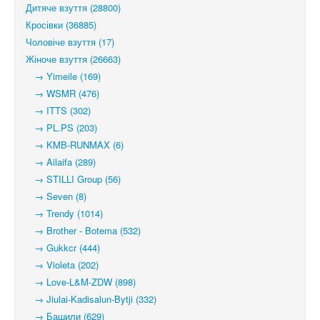
Дитяче взуття (28800)
Кросівки (36885)
Чоловіче взуття (17)
Жіноче взуття (26663)
→ Yimeile (169)
→ WSMR (476)
→ ITTS (302)
→ PL.PS (203)
→ KMB-RUNMAX (6)
→ Ailaifa (289)
→ STILLI Group (56)
→ Seven (8)
→ Trendy (1014)
→ Brother - Botema (532)
→ Gukkcr (444)
→ Violeta (202)
→ Love-L&M-ZDW (898)
→ Jiulai-Kadisalun-Bytji (332)
→ Башили (629)