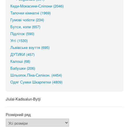
Кеди-Мокасини-Сліпони (2046)
Тапочки кімнатні (1969)
Гумові чоботи (234)
Бутси, копи (657)
Підліток (590)
Уггі (1530)
Львівське взуття (695)
ДУТИКИ (457)
Калоші (68)
Бабушки (206)
Шльопок.Піна-Силікон. (4454)
Одяг Сумки Шкарпетки (4809)
Jiulai-Kadisalun-Bytji
Розмірний ряд