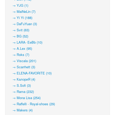
→ YJG (1)
→ MaiNeLin (7)
→ Yi Yi (188)
→ DaFuYuan (3)
→ Svit (63)
→ BG (52)
→ LARA- EeBb (10)
→ A.Lex (95)
→ Roks (7)
→ Viscala (201)
→ Scarrhett (3)
→ ELENA-FAVORITE (10)
→ КалориЯ (4)
→ S.Sofi (3)
→ Rama (232)
→ Mona Lisa (254)
→ Raffelli - Royal-shoes (29)
→ Makers (4)