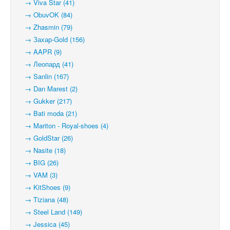
→ Viva Star (41)
→ ObuvOK (84)
→ Zhasmin (79)
→ Захар-Gold (156)
→ AAPR (9)
→ Леопард (41)
→ Sanlin (167)
→ Dan Marest (2)
→ Gukker (217)
→ Bati moda (21)
→ Mariton - Royal-shoes (4)
→ GoldStar (26)
→ Nasite (18)
→ BIG (26)
→ VAM (3)
→ KitShoes (9)
→ Tiziana (48)
→ Steel Land (149)
→ Jessica (45)