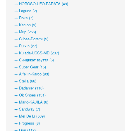
→ HOROSO-UFO-PARATA (49)
→ Laguna (2)
→ Roks (7)
→ Kacloh (9)
→ Мир (256)
→ Clibee-Doremi (5)
→ Ruixin (27)
→ Kulada-UCSS-MD (237)
→ Синдикат взуття (5)
→ Super Gear (15)
→ Aifeilin-Karco (93)
→ Stella (66)
→ Dadanier (110)
→ Ok Shoes (131)
→ Mario-KAJILA (6)
→ Sandway (7)
→ Mei De Li (569)
→ Progress (8)
→ Lion (112)