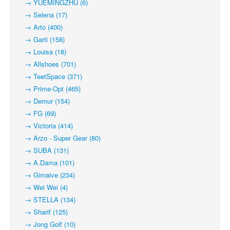
→ YUEMINGZHU (6)
→ Selena (17)
→ Arto (400)
→ Garti (158)
→ Louisa (18)
→ Allshoes (701)
→ TeetSpace (371)
→ Prime-Opt (465)
→ Demur (154)
→ FG (69)
→ Victoria (414)
→ Arzo - Super Gear (80)
→ SUBA (131)
→ A.Dama (101)
→ Girnaive (234)
→ Wei Wei (4)
→ STELLA (134)
→ Sharif (125)
→ Jong Golf (10)