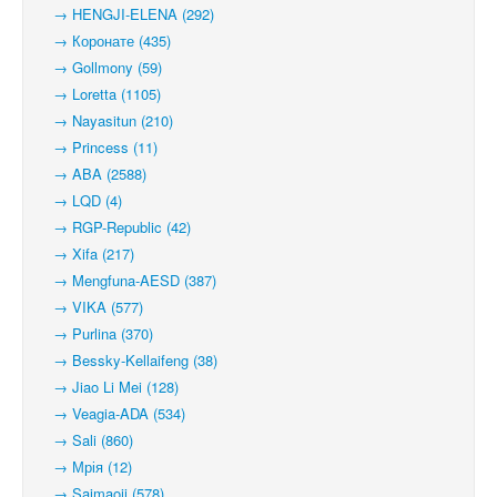
→ HENGJI-ELENA (292)
→ Коронате (435)
→ Gollmony (59)
→ Loretta (1105)
→ Nayasitun (210)
→ Princess (11)
→ ABA (2588)
→ LQD (4)
→ RGP-Republic (42)
→ Xifa (217)
→ Mengfuna-AESD (387)
→ VIKA (577)
→ Purlina (370)
→ Bessky-Kellaifeng (38)
→ Jiao Li Mei (128)
→ Veagia-ADA (534)
→ Sali (860)
→ Мрія (12)
→ Saimaoji (578)