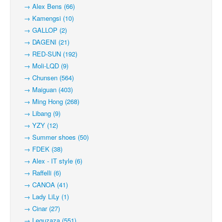
→ Alex Bens (66)
→ Kamengsi (10)
→ GALLOP (2)
→ DAGENI (21)
→ RED-SUN (192)
→ Moli-LQD (9)
→ Chunsen (564)
→ Maiguan (403)
→ Ming Hong (268)
→ Libang (9)
→ YZY (12)
→ Summer shoes (50)
→ FDEK (38)
→ Alex - IT style (6)
→ Raffelli (6)
→ CANOA (41)
→ Lady LiLy (1)
→ Cinar (27)
→ Leguzaza (551)