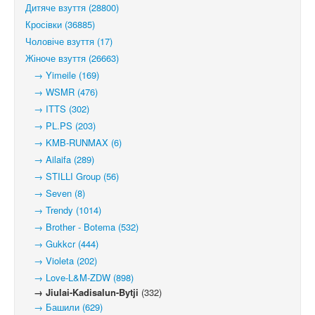
Дитяче взуття (28800)
Кросівки (36885)
Чоловіче взуття (17)
Жіноче взуття (26663)
→ Yimeile (169)
→ WSMR (476)
→ ITTS (302)
→ PL.PS (203)
→ KMB-RUNMAX (6)
→ Ailaifa (289)
→ STILLI Group (56)
→ Seven (8)
→ Trendy (1014)
→ Brother - Botema (532)
→ Gukkcr (444)
→ Violeta (202)
→ Love-L&M-ZDW (898)
→ Jiulai-Kadisalun-Bytji
(332)
→ Башили (629)