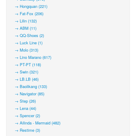
→ Hongquan (221)
→ Fat-Fox (206)
→ Lilin (132)
→ ABM (11)
→ QQ-Shoes (2)
→ Luck Line (1)
→ Molo (313)
→ Lino Marano (617)
→ PT-PT (118)
→ Swin (321)
→ LB.LB (46)
→ Baolikang (133)
→ Navigator (85)
→ Step (26)
→ Lena (44)
→ Spencer (2)
→ Ailinda - Mermaid (482)
→ Restime (3)