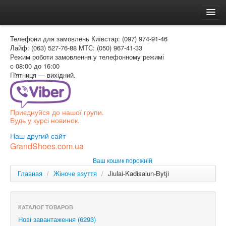
Головна
Телефони для замовлень
Київстар: (097) 974-91-46
Доставка и оплата
Лайф: (063) 527-76-88
МТС: (050) 967-41-33
Режим роботи
замовлення у телефонному режимі
Как заказать
с 08:00 до 16:00
П'ятниця — вихідний.
Контакти
Таблиця розмірів
Приєднуйся до нашої групи.
Вхід для покупця
Будь у курсі новинок.
УКР
Наш другий сайт
GrandShoes.com.ua
УКР
Ваш кошик порожній
РОС
Главная
/
Жіноче взуття
/
Jiulai-Kadisalun-Bytji
КАТАЛОГ ТОВАРОВ
Нові завантаження (6293)