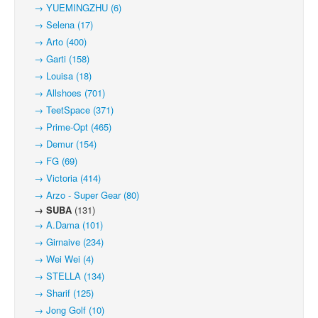
→ YUEMINGZHU (6)
→ Selena (17)
→ Arto (400)
→ Garti (158)
→ Louisa (18)
→ Allshoes (701)
→ TeetSpace (371)
→ Prime-Opt (465)
→ Demur (154)
→ FG (69)
→ Victoria (414)
→ Arzo - Super Gear (80)
→ SUBA
(131)
→ A.Dama (101)
→ Girnaive (234)
→ Wei Wei (4)
→ STELLA (134)
→ Sharif (125)
→ Jong Golf (10)