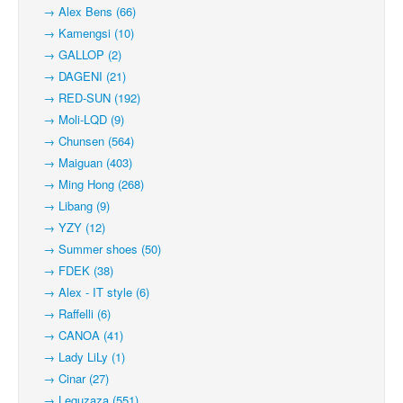
→ Alex Bens (66)
→ Kamengsi (10)
→ GALLOP (2)
→ DAGENI (21)
→ RED-SUN (192)
→ Moli-LQD (9)
→ Chunsen (564)
→ Maiguan (403)
→ Ming Hong (268)
→ Libang (9)
→ YZY (12)
→ Summer shoes (50)
→ FDEK (38)
→ Alex - IT style (6)
→ Raffelli (6)
→ CANOA (41)
→ Lady LiLy (1)
→ Cinar (27)
→ Leguzaza (551)