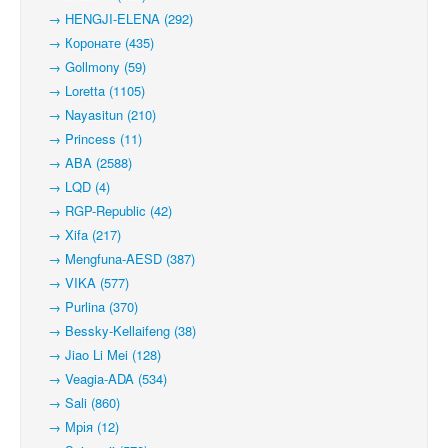
→ HENGJI-ELENA (292)
→ Коронате (435)
→ Gollmony (59)
→ Loretta (1105)
→ Nayasitun (210)
→ Princess (11)
→ ABA (2588)
→ LQD (4)
→ RGP-Republic (42)
→ Xifa (217)
→ Mengfuna-AESD (387)
→ VIKA (577)
→ Purlina (370)
→ Bessky-Kellaifeng (38)
→ Jiao Li Mei (128)
→ Veagia-ADA (534)
→ Sali (860)
→ Мрія (12)