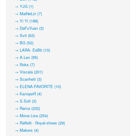
→ YJG (1)
→ MaiNeLin (7)
→ Yi Yi (188)
→ DaFuYuan (3)
→ Svit (63)
→ BG (52)
→ LARA- EeBb (10)
→ A.Lex (95)
→ Roks (7)
→ Viscala (201)
→ Scarrhett (3)
→ ELENA-FAVORITE (10)
→ КалориЯ (4)
→ S.Sofi (3)
→ Rama (232)
→ Mona Lisa (254)
→ Raffelli - Royal-shoes (29)
→ Makers (4)