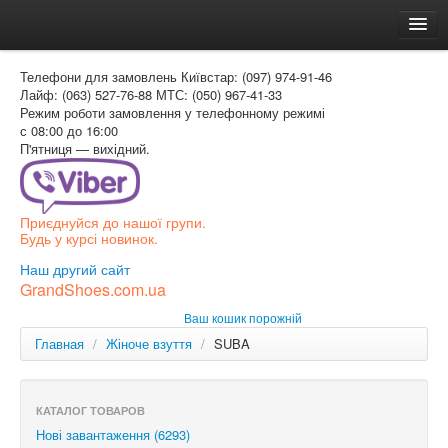
Головна
Телефони для замовлень
Київстар: (097) 974-91-46
Доставка и оплата
Лайф: (063) 527-76-88
МТС: (050) 967-41-33
Режим роботи
замовлення у телефонному режимі
Как заказать
с 08:00 до 16:00
П'ятниця — вихідний.
Контакти
Таблиця розмірів
Приєднуйся до нашої групи.
Вхід для покупця
Будь у курсі новинок.
УКР
Наш другий сайт
GrandShoes.com.ua
УКР
Ваш кошик порожній
РОС
Главная
/
Жіноче взуття
/
SUBA
КАТАЛОГ ТОВАРОВ
Нові завантаження (6293)