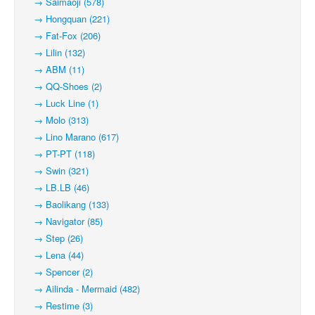
→ Saimaoji (578)
→ Hongquan (221)
→ Fat-Fox (206)
→ Lilin (132)
→ ABM (11)
→ QQ-Shoes (2)
→ Luck Line (1)
→ Molo (313)
→ Lino Marano (617)
→ PT-PT (118)
→ Swin (321)
→ LB.LB (46)
→ Baolikang (133)
→ Navigator (85)
→ Step (26)
→ Lena (44)
→ Spencer (2)
→ Ailinda - Mermaid (482)
→ Restime (3)