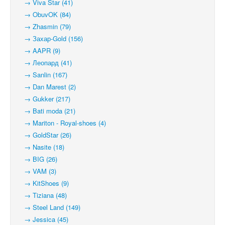
→ Viva Star (41)
→ ObuvOK (84)
→ Zhasmin (79)
→ Захар-Gold (156)
→ AAPR (9)
→ Леопард (41)
→ Sanlin (167)
→ Dan Marest (2)
→ Gukker (217)
→ Bati moda (21)
→ Mariton - Royal-shoes (4)
→ GoldStar (26)
→ Nasite (18)
→ BIG (26)
→ VAM (3)
→ KitShoes (9)
→ Tiziana (48)
→ Steel Land (149)
→ Jessica (45)