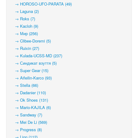
→ HOROSO-UFO-PARATA (49)
→ Laguna (2)
→ Roks (7)
→ Kacloh (9)
→ Мир (256)
→ Clibee-Doremi (5)
→ Ruixin (27)
→ Kulada-UCSS-MD (237)
→ Синдикат взуття (5)
→ Super Gear (15)
→ Aifeilin-Karco (93)
→ Stella (66)
→ Dadanier (110)
→ Ok Shoes (131)
→ Mario-KAJILA (6)
→ Sandway (7)
→ Mei De Li (569)
→ Progress (8)
→ Lion (112)