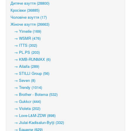
Дитяче взуття (28800)
Кросівки (36885)
Чоловіче взуття (17)
Жіноче взуття (26663)
→ Yimeile (169)
→ WSMR (476)
→ ITTS (302)
→ PL.PS (203)
→ KMB-RUNMAX (6)
→ Ailaifa (289)
→ STILLI Group (56)
→ Seven (8)
→ Trendy (1014)
→ Brother - Botema (532)
→ Gukkcr (444)
→ Violeta (202)
→ Love-L&M-ZDW (898)
→ Jiulai-Kadisalun-Bytji (332)
→ Башили (629)