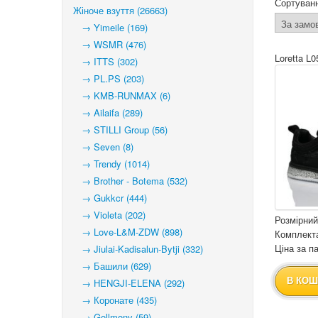
Сортуван
Жіноче взуття (26663)
→ Yimeile (169)
→ WSMR (476)
Loretta L0
→ ITTS (302)
→ PL.PS (203)
→ KMB-RUNMAX (6)
→ Ailaifa (289)
→ STILLI Group (56)
→ Seven (8)
→ Trendy (1014)
→ Brother - Botema (532)
→ Gukkcr (444)
→ Violeta (202)
Розмірний
→ Love-L&M-ZDW (898)
Комплекта
Ціна за па
→ Jiulai-Kadisalun-Bytji (332)
→ Башили (629)
В КОШ
→ HENGJI-ELENA (292)
→ Коронате (435)
→ Gollmony (59)