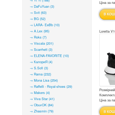
→ Yi Yi (188)
Ціна за па
→ DaFuYuan (3)
→ Svit (63)
В КОШ
→ BG (52)
→ LARA- EeBb (10)
→ A.Lex (95)
Loretta V
→ Roks (7)
→ Viscala (201)
→ Scarrhett (3)
→ ELENA-FAVORITE (10)
→ КалориЯ (4)
→ S.Sofi (3)
→ Rama (232)
→ Mona Lisa (254)
→ Raffelli - Royal-shoes (29)
Розмірний
→ Makers (4)
Комплекта
→ Viva Star (41)
Ціна за па
→ ObuvOK (84)
→ Zhasmin (79)
В КОШ