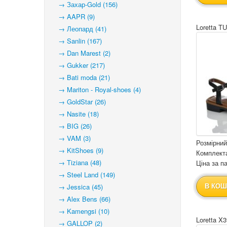
→ Захар-Gold (156)
→ AAPR (9)
Loretta T
→ Леопард (41)
→ Sanlin (167)
→ Dan Marest (2)
→ Gukker (217)
→ Bati moda (21)
→ Mariton - Royal-shoes (4)
→ GoldStar (26)
→ Nasite (18)
→ BIG (26)
→ VAM (3)
Розмірний
→ KitShoes (9)
Комплекта
→ Tiziana (48)
Ціна за па
→ Steel Land (149)
→ Jessica (45)
В КОШ
→ Alex Bens (66)
→ Kamengsi (10)
Loretta X3
→ GALLOP (2)