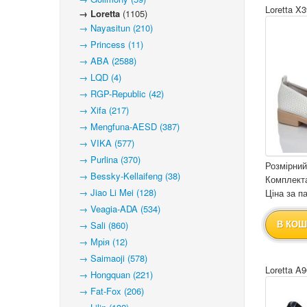
Loretta X3
→ Loretta
(1105)
→ Nayasitun (210)
→ Princess (11)
→ ABA (2588)
→ LQD (4)
→ RGP-Republic (42)
→ Xifa (217)
→ Mengfuna-AESD (387)
→ VIKA (577)
→ Purlina (370)
Розмірний
→ Bessky-Kellaifeng (38)
Комплекта
→ Jiao Li Mei (128)
Ціна за па
→ Veagia-ADA (534)
→ Sali (860)
В КОШ
→ Мрія (12)
→ Saimaoji (578)
Loretta A9
→ Hongquan (221)
→ Fat-Fox (206)