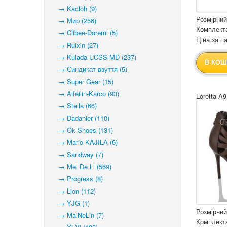
→ Kacloh (9)
Розмірний
→ Мир (256)
Комплекта
→ Clibee-Doremi (5)
Ціна за па
→ Ruixin (27)
→ Kulada-UCSS-MD (237)
В КОШ
→ Синдикат взуття (5)
→ Super Gear (15)
→ Aifeilin-Karco (93)
Loretta A9
→ Stella (66)
→ Dadanier (110)
→ Ok Shoes (131)
→ Mario-KAJILA (6)
→ Sandway (7)
→ Mei De Li (569)
→ Progress (8)
→ Lion (112)
→ YJG (1)
Розмірний
→ MaiNeLin (7)
Комплекта