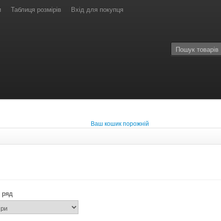
и
Таблиця розмірів
Вхід для покупця
Ваш кошик порожній
 ряд