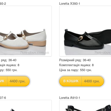
93-2
Loretta X393-1
 ряд: 36-40
Розмірний ряд: 36-40
ція ящика: 8
Комплектація ящика: 8
ру: 550 грн.
Ціна за пару: 550 грн.
4400 грн.
4400 грн.
ИК
В КОШИК
07-6
Loretta A910-1