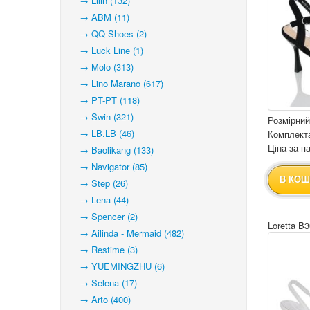
→ Lilin (132)
→ ABM (11)
→ QQ-Shoes (2)
→ Luck Line (1)
→ Molo (313)
→ Lino Marano (617)
→ PT-PT (118)
→ Swin (321)
Розмірний
→ LB.LB (46)
Комплекта
Ціна за па
→ Baolikang (133)
→ Navigator (85)
В КОШ
→ Step (26)
→ Lena (44)
→ Spencer (2)
Loretta B3
→ Ailinda - Mermaid (482)
→ Restime (3)
→ YUEMINGZHU (6)
→ Selena (17)
→ Arto (400)