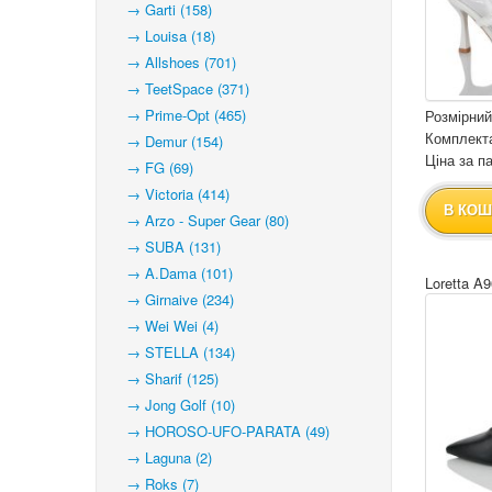
→ Garti (158)
→ Louisa (18)
→ Allshoes (701)
→ TeetSpace (371)
→ Prime-Opt (465)
Розмірний
Комплекта
→ Demur (154)
Ціна за па
→ FG (69)
→ Victoria (414)
В КОШ
→ Arzo - Super Gear (80)
→ SUBA (131)
→ A.Dama (101)
Loretta A9
→ Girnaive (234)
→ Wei Wei (4)
→ STELLA (134)
→ Sharif (125)
→ Jong Golf (10)
→ HOROSO-UFO-PARATA (49)
→ Laguna (2)
→ Roks (7)