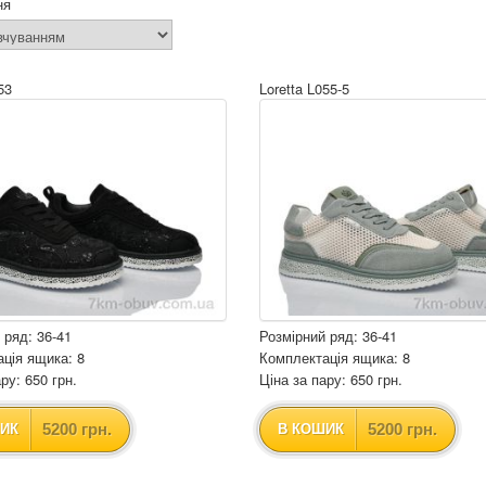
ня
53
Loretta L055-5
 ряд: 36-41
Розмірний ряд: 36-41
ція ящика: 8
Комплектація ящика: 8
ру: 650 грн.
Ціна за пару: 650 грн.
5200 грн.
5200 грн.
ИК
В КОШИК