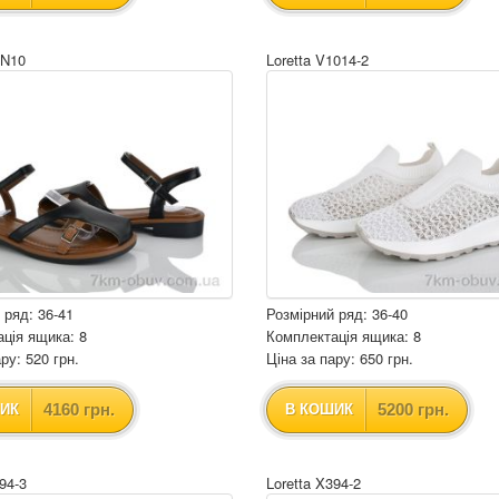
UN10
Loretta V1014-2
 ряд: 36-41
Розмірний ряд: 36-40
ція ящика: 8
Комплектація ящика: 8
ру: 520 грн.
Ціна за пару: 650 грн.
4160 грн.
5200 грн.
ИК
В КОШИК
94-3
Loretta X394-2