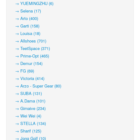
→ YUEMINGZHU (6)
→ Selena (17)
→ Arto (400)
→ Garti (158)
→ Louisa (18)
→ Allshoes (701)
→ TeetSpace (371)
→ Prime-Opt (465)
→ Demur (154)
→ FG (69)
→ Victoria (414)
→ Arzo - Super Gear (80)
→ SUBA (131)
→ A.Dama (101)
→ Girnaive (234)
→ Wei Wei (4)
→ STELLA (134)
→ Sharif (125)
→ Jong Golf (10)