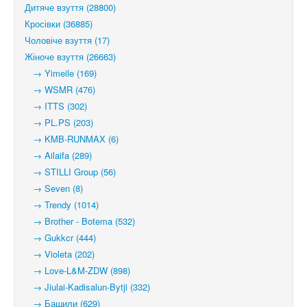
Дитяче взуття (28800)
Кросівки (36885)
Чоловіче взуття (17)
Жіноче взуття (26663)
→ Yimeile (169)
→ WSMR (476)
→ ITTS (302)
→ PL.PS (203)
→ KMB-RUNMAX (6)
→ Ailaifa (289)
→ STILLI Group (56)
→ Seven (8)
→ Trendy (1014)
→ Brother - Botema (532)
→ Gukkcr (444)
→ Violeta (202)
→ Love-L&M-ZDW (898)
→ Jiulai-Kadisalun-Bytji (332)
→ Башили (629)