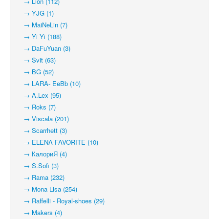
→ Lion (112)
→ YJG (1)
→ MaiNeLin (7)
→ Yi Yi (188)
→ DaFuYuan (3)
→ Svit (63)
→ BG (52)
→ LARA- EeBb (10)
→ A.Lex (95)
→ Roks (7)
→ Viscala (201)
→ Scarrhett (3)
→ ELENA-FAVORITE (10)
→ КалориЯ (4)
→ S.Sofi (3)
→ Rama (232)
→ Mona Lisa (254)
→ Raffelli - Royal-shoes (29)
→ Makers (4)