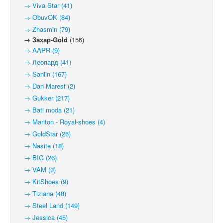
→ Viva Star (41)
→ ObuvOK (84)
→ Zhasmin (79)
→ Захар-Gold
(156)
→ AAPR (9)
→ Леопард (41)
→ Sanlin (167)
→ Dan Marest (2)
→ Gukker (217)
→ Bati moda (21)
→ Mariton - Royal-shoes (4)
→ GoldStar (26)
→ Nasite (18)
→ BIG (26)
→ VAM (3)
→ KitShoes (9)
→ Tiziana (48)
→ Steel Land (149)
→ Jessica (45)