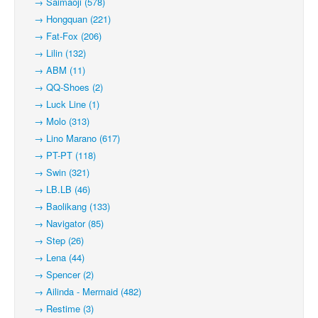
→ Saimaoji (578)
→ Hongquan (221)
→ Fat-Fox (206)
→ Lilin (132)
→ ABM (11)
→ QQ-Shoes (2)
→ Luck Line (1)
→ Molo (313)
→ Lino Marano (617)
→ PT-PT (118)
→ Swin (321)
→ LB.LB (46)
→ Baolikang (133)
→ Navigator (85)
→ Step (26)
→ Lena (44)
→ Spencer (2)
→ Ailinda - Mermaid (482)
→ Restime (3)