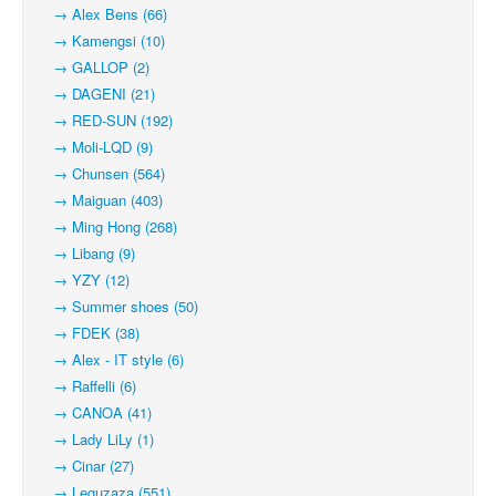
→ Alex Bens (66)
→ Kamengsi (10)
→ GALLOP (2)
→ DAGENI (21)
→ RED-SUN (192)
→ Moli-LQD (9)
→ Chunsen (564)
→ Maiguan (403)
→ Ming Hong (268)
→ Libang (9)
→ YZY (12)
→ Summer shoes (50)
→ FDEK (38)
→ Alex - IT style (6)
→ Raffelli (6)
→ CANOA (41)
→ Lady LiLy (1)
→ Cinar (27)
→ Leguzaza (551)