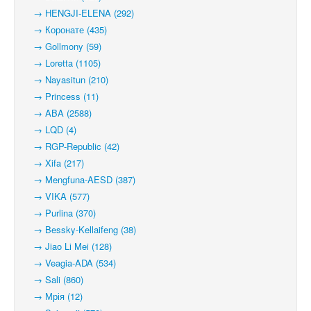
→ HENGJI-ELENA (292)
→ Коронате (435)
→ Gollmony (59)
→ Loretta (1105)
→ Nayasitun (210)
→ Princess (11)
→ ABA (2588)
→ LQD (4)
→ RGP-Republic (42)
→ Xifa (217)
→ Mengfuna-AESD (387)
→ VIKA (577)
→ Purlina (370)
→ Bessky-Kellaifeng (38)
→ Jiao Li Mei (128)
→ Veagia-ADA (534)
→ Sali (860)
→ Мрія (12)