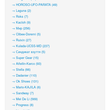
→ HOROSO-UFO-PARATA (49)
→ Laguna (2)
→ Roks (7)
→ Kacloh (9)
→ Мир (256)
→ Clibee-Doremi (5)
→ Ruixin (27)
→ Kulada-UCSS-MD (237)
→ Синдикат взуття (5)
→ Super Gear (15)
→ Aifeilin-Karco (93)
→ Stella (66)
→ Dadanier (110)
→ Ok Shoes (131)
→ Mario-KAJILA (6)
→ Sandway (7)
→ Mei De Li (569)
→ Progress (8)