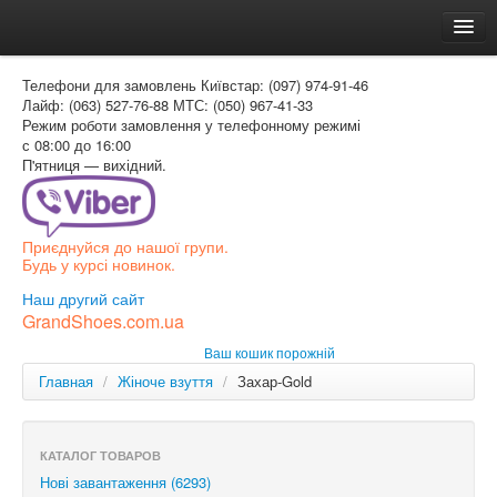
Головна
Телефони для замовлень
Київстар: (097) 974-91-46
Доставка и оплата
Лайф: (063) 527-76-88
МТС: (050) 967-41-33
Режим роботи
замовлення у телефонному режимі
Как заказать
с 08:00 до 16:00
П'ятниця — вихідний.
Контакти
Таблиця розмірів
Приєднуйся до нашої групи.
Вхід для покупця
Будь у курсі новинок.
УКР
Наш другий сайт
GrandShoes.com.ua
УКР
Ваш кошик порожній
РОС
Главная
/
Жіноче взуття
/
Захар-Gold
КАТАЛОГ ТОВАРОВ
Нові завантаження (6293)