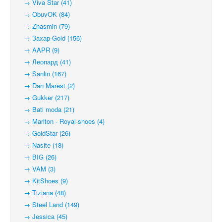
→ Viva Star (41)
→ ObuvOK (84)
→ Zhasmin (79)
→ Захар-Gold (156)
→ AAPR (9)
→ Леопард (41)
→ Sanlin (167)
→ Dan Marest (2)
→ Gukker (217)
→ Bati moda (21)
→ Mariton - Royal-shoes (4)
→ GoldStar (26)
→ Nasite (18)
→ BIG (26)
→ VAM (3)
→ KitShoes (9)
→ Tiziana (48)
→ Steel Land (149)
→ Jessica (45)