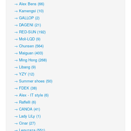
→ Alex Bens (66)
→ Kamengsi (10)
→ GALLOP (2)
→ DAGENI (21)
→ RED-SUN (192)
→ Moli-LQD (9)
→ Chunsen (564)
→ Maiguan (403)
→ Ming Hong (268)
→ Libang (9)
→ YZY (12)
→ Summer shoes (50)
→ FDEK (38)
→ Alex - IT style (6)
→ Raffelli (6)
→ CANOA (41)
→ Lady LiLy (1)
→ Cinar (27)
→ Leguzaza (551)