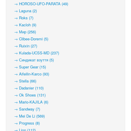
→ HOROSO-UFO-PARATA (49)
→ Laguna (2)
→ Roks (7)
→ Kacloh (9)
→ Мир (256)
→ Clibee-Doremi (5)
→ Ruixin (27)
→ Kulada-UCSS-MD (237)
→ Синдикат взуття (5)
→ Super Gear (15)
→ Aifeilin-Karco (93)
→ Stella (66)
→ Dadanier (110)
→ Ok Shoes (131)
→ Mario-KAJILA (6)
→ Sandway (7)
→ Mei De Li (569)
→ Progress (8)
→ Lion (112)