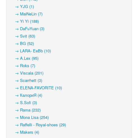
→ YJG (1)
→ MaiNeLin (7)
→ Yi Yi (188)
→ DaFuYuan (3)
→ Svit (63)
→ BG (52)
→ LARA- EeBb (10)
→ A.Lex (95)
→ Roks (7)
→ Viscala (201)
→ Scarrhett (3)
→ ELENA-FAVORITE (10)
→ КалориЯ (4)
→ S.Sofi (3)
→ Rama (232)
→ Mona Lisa (254)
→ Raffelli - Royal-shoes (29)
→ Makers (4)