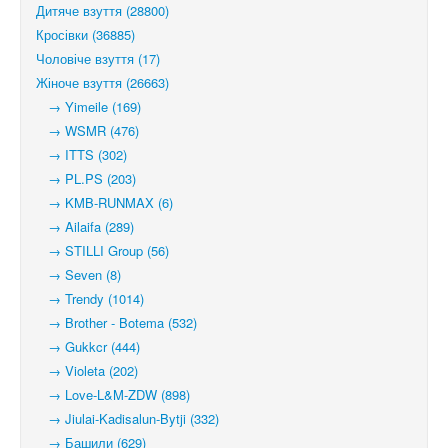
Дитяче взуття (28800)
Кросівки (36885)
Чоловіче взуття (17)
Жіноче взуття (26663)
→ Yimeile (169)
→ WSMR (476)
→ ITTS (302)
→ PL.PS (203)
→ KMB-RUNMAX (6)
→ Ailaifa (289)
→ STILLI Group (56)
→ Seven (8)
→ Trendy (1014)
→ Brother - Botema (532)
→ Gukkcr (444)
→ Violeta (202)
→ Love-L&M-ZDW (898)
→ Jiulai-Kadisalun-Bytji (332)
→ Башили (629)