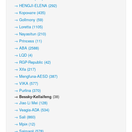
→ HENGJI-ELENA (292)
→ Коронате (435)
→ Gollmony (59)
→ Loretta (1105)
→ Nayasitun (210)
→ Princess (11)
→ ABA (2588)
→ LQD (4)
→ RGP-Republic (42)
→ Xifa (217)
→ Mengfuna-AESD (387)
→ VIKA (577)
→ Purlina (370)
→ Bessky-Kellaifeng
(38)
→ Jiao Li Mei (128)
→ Veagia-ADA (534)
→ Sali (860)
→ Мрія (12)
→ Saimaoji (578)