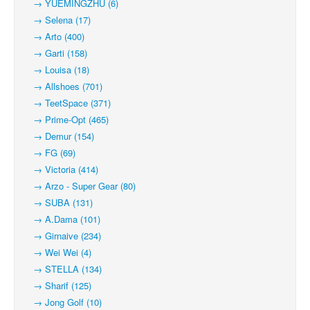
→ YUEMINGZHU (6)
→ Selena (17)
→ Arto (400)
→ Garti (158)
→ Louisa (18)
→ Allshoes (701)
→ TeetSpace (371)
→ Prime-Opt (465)
→ Demur (154)
→ FG (69)
→ Victoria (414)
→ Arzo - Super Gear (80)
→ SUBA (131)
→ A.Dama (101)
→ Girnaive (234)
→ Wei Wei (4)
→ STELLA (134)
→ Sharif (125)
→ Jong Golf (10)