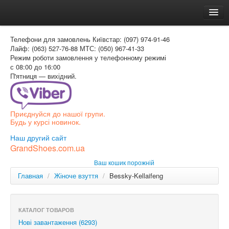
Головна
Телефони для замовлень
Київстар: (097) 974-91-46
Доставка и оплата
Лайф: (063) 527-76-88
МТС: (050) 967-41-33
Режим роботи
замовлення у телефонному режимі
Как заказать
с 08:00 до 16:00
П'ятниця — вихідний.
Контакти
Таблиця розмірів
Приєднуйся до нашої групи.
Вхід для покупця
Будь у курсі новинок.
УКР
Наш другий сайт
GrandShoes.com.ua
УКР
Ваш кошик порожній
РОС
Главная
/
Жіноче взуття
/
Bessky-Kellaifeng
КАТАЛОГ ТОВАРОВ
Нові завантаження (6293)