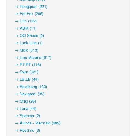
→ Hongquan (221)
→ Fat-Fox (206)
→ Lilin (132)
→ ABM (11)
→ QQ-Shoes (2)
→ Luck Line (1)
→ Molo (313)
→ Lino Marano (617)
→ PT-PT (118)
→ Swin (321)
→ LB.LB (46)
→ Baolikang (133)
→ Navigator (85)
→ Step (26)
→ Lena (44)
→ Spencer (2)
→ Ailinda - Mermaid (482)
→ Restime (3)