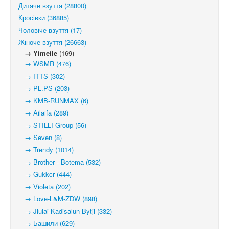
Дитяче взуття (28800)
Кросівки (36885)
Чоловіче взуття (17)
Жіноче взуття (26663)
→ Yimeile
(169)
→ WSMR (476)
→ ITTS (302)
→ PL.PS (203)
→ KMB-RUNMAX (6)
→ Ailaifa (289)
→ STILLI Group (56)
→ Seven (8)
→ Trendy (1014)
→ Brother - Botema (532)
→ Gukkcr (444)
→ Violeta (202)
→ Love-L&M-ZDW (898)
→ Jiulai-Kadisalun-Bytji (332)
→ Башили (629)