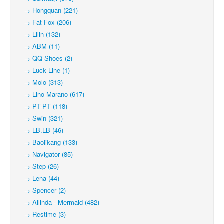
→ Hongquan (221)
→ Fat-Fox (206)
→ Lilin (132)
→ ABM (11)
→ QQ-Shoes (2)
→ Luck Line (1)
→ Molo (313)
→ Lino Marano (617)
→ PT-PT (118)
→ Swin (321)
→ LB.LB (46)
→ Baolikang (133)
→ Navigator (85)
→ Step (26)
→ Lena (44)
→ Spencer (2)
→ Ailinda - Mermaid (482)
→ Restime (3)