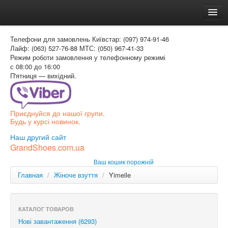
Головна
Телефони для замовлень
Київстар: (097) 974-91-46
Доставка и оплата
Лайф: (063) 527-76-88
МТС: (050) 967-41-33
Режим роботи
замовлення у телефонному режимі
Как заказать
с 08:00 до 16:00
П'ятниця — вихідний.
Контакти
Таблиця розмірів
Приєднуйся до нашої групи.
Вхід для покупця
Будь у курсі новинок.
УКР
Наш другий сайт
GrandShoes.com.ua
УКР
Ваш кошик порожній
РОС
Главная
/
Жіноче взуття
/
Yimeile
КАТАЛОГ ТОВАРОВ
Нові завантаження (6293)