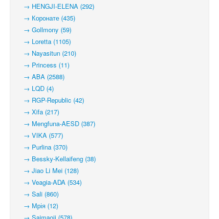
→ HENGJI-ELENA (292)
→ Коронате (435)
→ Gollmony (59)
→ Loretta (1105)
→ Nayasitun (210)
→ Princess (11)
→ ABA (2588)
→ LQD (4)
→ RGP-Republic (42)
→ Xifa (217)
→ Mengfuna-AESD (387)
→ VIKA (577)
→ Purlina (370)
→ Bessky-Kellaifeng (38)
→ Jiao Li Mei (128)
→ Veagia-ADA (534)
→ Sali (860)
→ Мрія (12)
→ Saimaoji (578)