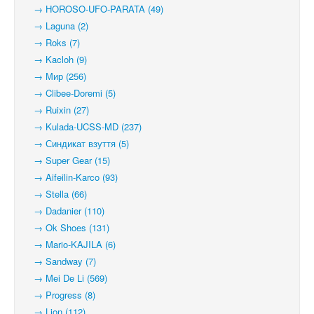
→ HOROSO-UFO-PARATA (49)
→ Laguna (2)
→ Roks (7)
→ Kacloh (9)
→ Мир (256)
→ Clibee-Doremi (5)
→ Ruixin (27)
→ Kulada-UCSS-MD (237)
→ Синдикат взуття (5)
→ Super Gear (15)
→ Aifeilin-Karco (93)
→ Stella (66)
→ Dadanier (110)
→ Ok Shoes (131)
→ Mario-KAJILA (6)
→ Sandway (7)
→ Mei De Li (569)
→ Progress (8)
→ Lion (112)