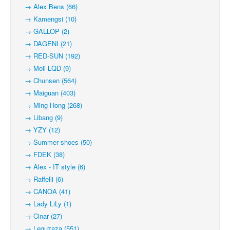
→ Alex Bens (66)
→ Kamengsi (10)
→ GALLOP (2)
→ DAGENI (21)
→ RED-SUN (192)
→ Moli-LQD (9)
→ Chunsen (564)
→ Maiguan (403)
→ Ming Hong (268)
→ Libang (9)
→ YZY (12)
→ Summer shoes (50)
→ FDEK (38)
→ Alex - IT style (6)
→ Raffelli (6)
→ CANOA (41)
→ Lady LiLy (1)
→ Cinar (27)
→ Leguzaza (551)