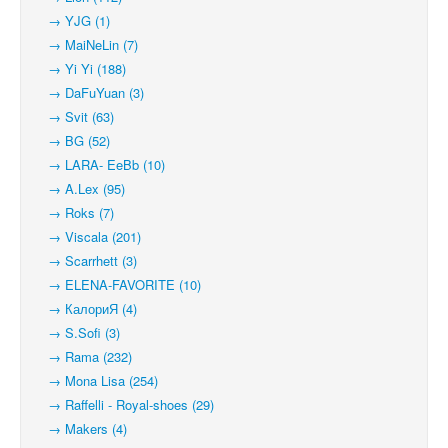
→ YJG (1)
→ MaiNeLin (7)
→ Yi Yi (188)
→ DaFuYuan (3)
→ Svit (63)
→ BG (52)
→ LARA- EeBb (10)
→ A.Lex (95)
→ Roks (7)
→ Viscala (201)
→ Scarrhett (3)
→ ELENA-FAVORITE (10)
→ КалориЯ (4)
→ S.Sofi (3)
→ Rama (232)
→ Mona Lisa (254)
→ Raffelli - Royal-shoes (29)
→ Makers (4)