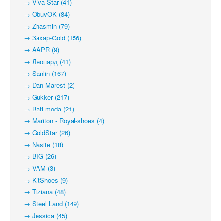
→ Viva Star (41)
→ ObuvOK (84)
→ Zhasmin (79)
→ Захар-Gold (156)
→ AAPR (9)
→ Леопард (41)
→ Sanlin (167)
→ Dan Marest (2)
→ Gukker (217)
→ Bati moda (21)
→ Mariton - Royal-shoes (4)
→ GoldStar (26)
→ Nasite (18)
→ BIG (26)
→ VAM (3)
→ KitShoes (9)
→ Tiziana (48)
→ Steel Land (149)
→ Jessica (45)