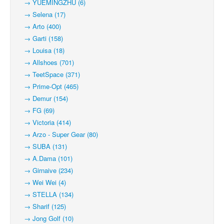
→ YUEMINGZHU (6)
→ Selena (17)
→ Arto (400)
→ Garti (158)
→ Louisa (18)
→ Allshoes (701)
→ TeetSpace (371)
→ Prime-Opt (465)
→ Demur (154)
→ FG (69)
→ Victoria (414)
→ Arzo - Super Gear (80)
→ SUBA (131)
→ A.Dama (101)
→ Girnaive (234)
→ Wei Wei (4)
→ STELLA (134)
→ Sharif (125)
→ Jong Golf (10)