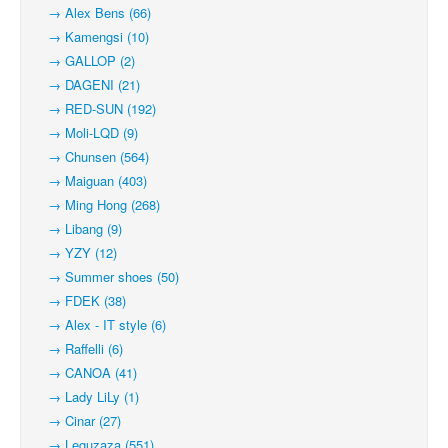
→ Alex Bens (66)
→ Kamengsi (10)
→ GALLOP (2)
→ DAGENI (21)
→ RED-SUN (192)
→ Moli-LQD (9)
→ Chunsen (564)
→ Maiguan (403)
→ Ming Hong (268)
→ Libang (9)
→ YZY (12)
→ Summer shoes (50)
→ FDEK (38)
→ Alex - IT style (6)
→ Raffelli (6)
→ CANOA (41)
→ Lady LiLy (1)
→ Cinar (27)
→ Leguzaza (551)