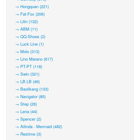
→ Hongquan (221)
→ Fat-Fox (206)
→ Lilin (132)
→ ABM (11)
→ QQ-Shoes (2)
→ Luck Line (1)
→ Molo (313)
→ Lino Marano (617)
→ PT-PT (118)
→ Swin (321)
→ LB.LB (46)
→ Baolikang (133)
→ Navigator (85)
→ Step (26)
→ Lena (44)
→ Spencer (2)
→ Ailinda - Mermaid (482)
→ Restime (3)