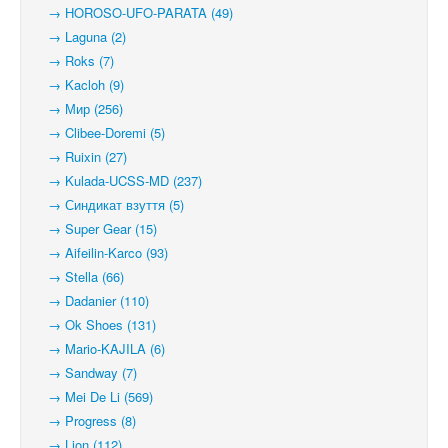
→ HOROSO-UFO-PARATA (49)
→ Laguna (2)
→ Roks (7)
→ Kacloh (9)
→ Мир (256)
→ Clibee-Doremi (5)
→ Ruixin (27)
→ Kulada-UCSS-MD (237)
→ Синдикат взуття (5)
→ Super Gear (15)
→ Aifeilin-Karco (93)
→ Stella (66)
→ Dadanier (110)
→ Ok Shoes (131)
→ Mario-KAJILA (6)
→ Sandway (7)
→ Mei De Li (569)
→ Progress (8)
→ Lion (112)