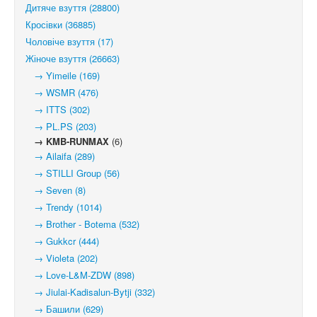
Дитяче взуття (28800)
Кросівки (36885)
Чоловіче взуття (17)
Жіноче взуття (26663)
→ Yimeile (169)
→ WSMR (476)
→ ITTS (302)
→ PL.PS (203)
→ KMB-RUNMAX
(6)
→ Ailaifa (289)
→ STILLI Group (56)
→ Seven (8)
→ Trendy (1014)
→ Brother - Botema (532)
→ Gukkcr (444)
→ Violeta (202)
→ Love-L&M-ZDW (898)
→ Jiulai-Kadisalun-Bytji (332)
→ Башили (629)