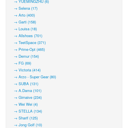
→ YUEMINGZHU (6)
→ Selena (17)
→ Arto (400)
→ Garti (158)
→ Louisa (18)
→ Allshoes (701)
→ TeetSpace (371)
→ Prime-Opt (465)
→ Demur (154)
→ FG (69)
→ Victoria (414)
→ Arzo - Super Gear (80)
→ SUBA (131)
→ A.Dama (101)
→ Girnaive (234)
→ Wei Wei (4)
→ STELLA (134)
→ Sharif (125)
→ Jong Golf (10)