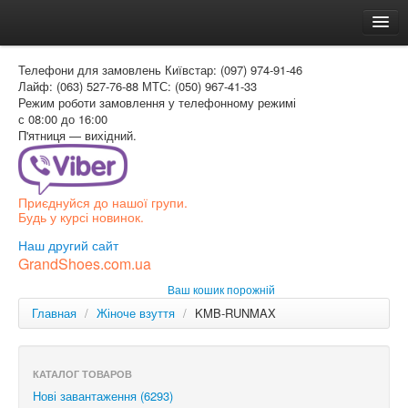
Головна
Телефони для замовлень
Київстар: (097) 974-91-46
Доставка и оплата
Лайф: (063) 527-76-88
МТС: (050) 967-41-33
Режим роботи
замовлення у телефонному режимі
Как заказать
с 08:00 до 16:00
П'ятниця — вихідний.
Контакти
Таблиця розмірів
Приєднуйся до нашої групи.
Вхід для покупця
Будь у курсі новинок.
УКР
Наш другий сайт
GrandShoes.com.ua
УКР
Ваш кошик порожній
РОС
Главная
/
Жіноче взуття
/
KMB-RUNMAX
КАТАЛОГ ТОВАРОВ
Нові завантаження (6293)