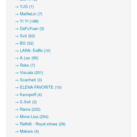
→ YJG (1)
→ MaiNeLin (7)
→ Yi Yi (188)
→ DaFuYuan (3)
→ Svit (63)
→ BG (52)
→ LARA- EeBb (10)
→ A.Lex (95)
→ Roks (7)
→ Viscala (201)
→ Scarrhett (3)
→ ELENA-FAVORITE (10)
→ КалориЯ (4)
→ S.Sofi (3)
→ Rama (232)
→ Mona Lisa (254)
→ Raffelli - Royal-shoes (29)
→ Makers (4)