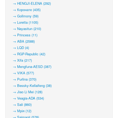
→ HENGJI-ELENA (292)
→ Коронате (435)
→ Gollmony (59)
→ Loretta (1105)
→ Nayasitun (210)
→ Princess (11)
→ ABA (2588)
→ LQD (4)
→ RGP-Republic (42)
→ Xifa (217)
→ Mengfuna-AESD (387)
→ VIKA (577)
→ Purlina (370)
→ Bessky-Kellaifeng (38)
→ Jiao Li Mei (128)
→ Veagia-ADA (534)
→ Sali (860)
→ Мрія (12)
→ Saimaoji (578)