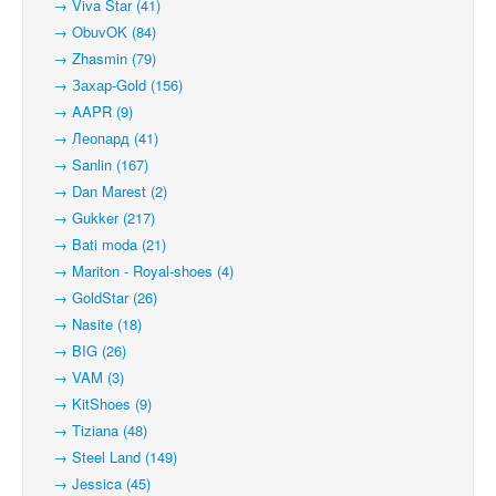
→ Viva Star (41)
→ ObuvOK (84)
→ Zhasmin (79)
→ Захар-Gold (156)
→ AAPR (9)
→ Леопард (41)
→ Sanlin (167)
→ Dan Marest (2)
→ Gukker (217)
→ Bati moda (21)
→ Mariton - Royal-shoes (4)
→ GoldStar (26)
→ Nasite (18)
→ BIG (26)
→ VAM (3)
→ KitShoes (9)
→ Tiziana (48)
→ Steel Land (149)
→ Jessica (45)