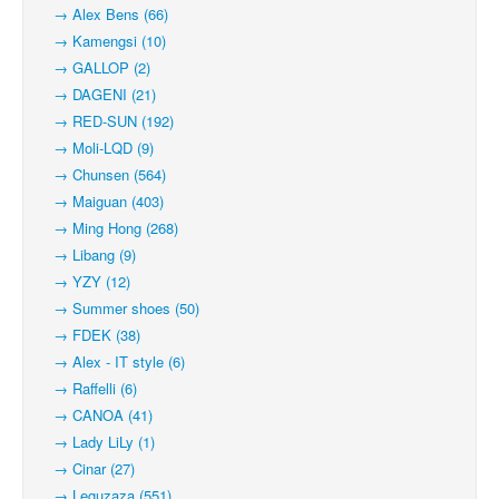
→ Alex Bens (66)
→ Kamengsi (10)
→ GALLOP (2)
→ DAGENI (21)
→ RED-SUN (192)
→ Moli-LQD (9)
→ Chunsen (564)
→ Maiguan (403)
→ Ming Hong (268)
→ Libang (9)
→ YZY (12)
→ Summer shoes (50)
→ FDEK (38)
→ Alex - IT style (6)
→ Raffelli (6)
→ CANOA (41)
→ Lady LiLy (1)
→ Cinar (27)
→ Leguzaza (551)