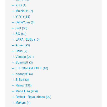
→ YJG (1)
→ MaiNeLin (7)
→ Yi Yi (188)
→ DaFuYuan (3)
→ Svit (63)
→ BG (52)
→ LARA- EeBb (10)
→ A.Lex (95)
→ Roks (7)
→ Viscala (201)
→ Scarrhett (3)
→ ELENA-FAVORITE (10)
→ КалориЯ (4)
→ S.Sofi (3)
→ Rama (232)
→ Mona Lisa (254)
→ Raffelli - Royal-shoes (29)
→ Makers (4)