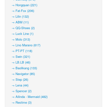
→ Hongquan (221)
→ Fat-Fox (206)
→ Lilin (132)
→ ABM (11)
→ QQ-Shoes (2)
→ Luck Line (1)
→ Molo (313)
→ Lino Marano (617)
→ PT-PT (118)
→ Swin (321)
→ LB.LB (46)
→ Baolikang (133)
→ Navigator (85)
→ Step (26)
→ Lena (44)
→ Spencer (2)
→ Ailinda - Mermaid (482)
→ Restime (3)