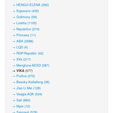
→ HENGJI-ELENA (292)
→ Коронате (435)
→ Gollmony (59)
→ Loretta (1105)
→ Nayasitun (210)
→ Princess (11)
→ ABA (2588)
→ LQD (4)
→ RGP-Republic (42)
→ Xifa (217)
→ Mengfuna-AESD (387)
→ VIKA
(577)
→ Purlina (370)
→ Bessky-Kellaifeng (38)
→ Jiao Li Mei (128)
→ Veagia-ADA (534)
→ Sali (860)
→ Мрія (12)
→ Saimaoji (578)