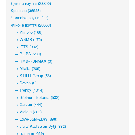
Дитяче взуття (28800)
Кросівки (36885)
Чоловіче взуття (17)
Жіноче взуття (26663)
→ Yimeile (169)
→ WSMR (476)
→ ITTS (302)
→ PL.PS (203)
→ KMB-RUNMAX (6)
→ Ailaifa (289)
→ STILLI Group (56)
→ Seven (8)
→ Trendy (1014)
→ Brother - Botema (532)
→ Gukkcr (444)
→ Violeta (202)
→ Love-L&M-ZDW (898)
→ Jiulai-Kadisalun-Bytji (332)
→ Башили (629)