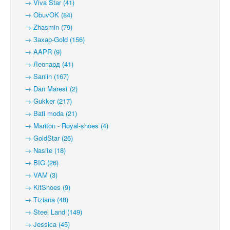
→ Viva Star (41)
→ ObuvOK (84)
→ Zhasmin (79)
→ Захар-Gold (156)
→ AAPR (9)
→ Леопард (41)
→ Sanlin (167)
→ Dan Marest (2)
→ Gukker (217)
→ Bati moda (21)
→ Mariton - Royal-shoes (4)
→ GoldStar (26)
→ Nasite (18)
→ BIG (26)
→ VAM (3)
→ KitShoes (9)
→ Tiziana (48)
→ Steel Land (149)
→ Jessica (45)