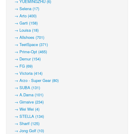
→ YUEMINGZHU (6)
→ Selena (17)
→ Arto (400)
→ Garti (158)
→ Louisa (18)
→ Allshoes (701)
→ TeetSpace (371)
→ Prime-Opt (465)
→ Demur (154)
→ FG (69)
→ Victoria (414)
→ Arzo - Super Gear (80)
→ SUBA (131)
→ A.Dama (101)
→ Girnaive (234)
→ Wei Wei (4)
→ STELLA (134)
→ Sharif (125)
→ Jong Golf (10)