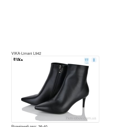
VIKA-Limani L942
Розмірний ряд: 36-40