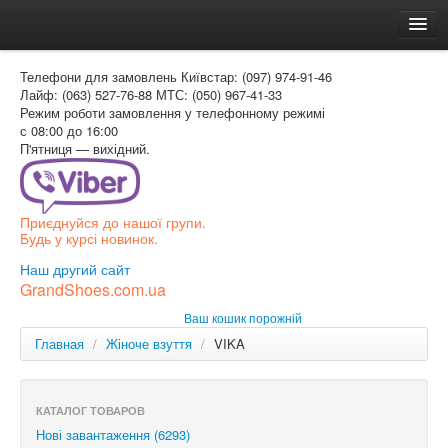
Головна
Телефони для замовлень
Київстар: (097) 974-91-46
Доставка и оплата
Лайф: (063) 527-76-88
МТС: (050) 967-41-33
Режим роботи
замовлення у телефонному режимі
Как заказать
с 08:00 до 16:00
П'ятниця — вихідний.
Контакти
Таблиця розмірів
Приєднуйся до нашої групи.
Вхід для покупця
Будь у курсі новинок.
УКР
Наш другий сайт
GrandShoes.com.ua
УКР
Ваш кошик порожній
РОС
Главная
/
Жіноче взуття
/
VIKA
КАТАЛОГ ТОВАРОВ
Нові завантаження (6293)