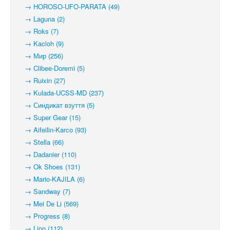
→ HOROSO-UFO-PARATA (49)
→ Laguna (2)
→ Roks (7)
→ Kacloh (9)
→ Мир (256)
→ Clibee-Doremi (5)
→ Ruixin (27)
→ Kulada-UCSS-MD (237)
→ Синдикат взуття (5)
→ Super Gear (15)
→ Aifeilin-Karco (93)
→ Stella (66)
→ Dadanier (110)
→ Ok Shoes (131)
→ Mario-KAJILA (6)
→ Sandway (7)
→ Mei De Li (569)
→ Progress (8)
→ Lion (112)