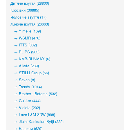
Дитяче взуття (28800)
Кросівки (36885)
Чоловіче взуття (17)
Жіноче взуття (26663)
→ Yimeile (169)
→ WSMR (476)
→ ITTS (302)
→ PL.PS (203)
→ KMB-RUNMAX (6)
→ Ailaifa (289)
→ STILLI Group (56)
→ Seven (8)
→ Trendy (1014)
→ Brother - Botema (532)
→ Gukkcr (444)
→ Violeta (202)
→ Love-L&M-ZDW (898)
→ Jiulai-Kadisalun-Bytji (332)
→ Башили (629)