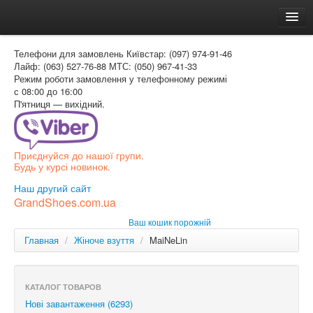
Головна
Телефони для замовлень
Київстар: (097) 974-91-46
Доставка и оплата
Лайф: (063) 527-76-88
МТС: (050) 967-41-33
Режим роботи
замовлення у телефонному режимі
Как заказать
с 08:00 до 16:00
П'ятниця — вихідний.
Контакти
Таблиця розмірів
Приєднуйся до нашої групи.
Вхід для покупця
Будь у курсі новинок.
УКР
Наш другий сайт
GrandShoes.com.ua
УКР
Ваш кошик порожній
РОС
Главная
/
Жіноче взуття
/
MaiNeLin
КАТАЛОГ ТОВАРОВ
Нові завантаження (6293)