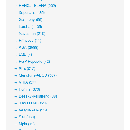
→ HENGJI-ELENA (292)
→ Коронате (435)
→ Gollmony (59)
→ Loretta (1105)
→ Nayasitun (210)
→ Princess (11)
→ ABA (2588)
→ LQD (4)
→ RGP-Republic (42)
→ Xifa (217)
→ Mengfuna-AESD (387)
→ VIKA (577)
→ Purlina (370)
→ Bessky-Kellaifeng (38)
→ Jiao Li Mei (128)
→ Veagia-ADA (534)
→ Sali (860)
→ Мрія (12)