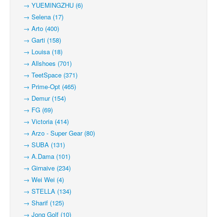
→ YUEMINGZHU (6)
→ Selena (17)
→ Arto (400)
→ Garti (158)
→ Louisa (18)
→ Allshoes (701)
→ TeetSpace (371)
→ Prime-Opt (465)
→ Demur (154)
→ FG (69)
→ Victoria (414)
→ Arzo - Super Gear (80)
→ SUBA (131)
→ A.Dama (101)
→ Girnaive (234)
→ Wei Wei (4)
→ STELLA (134)
→ Sharif (125)
→ Jong Golf (10)