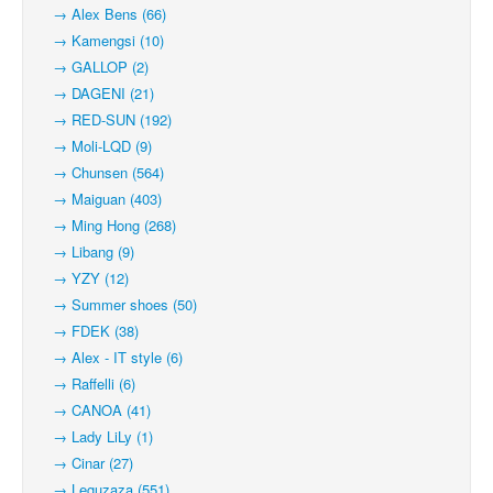
→ Alex Bens (66)
→ Kamengsi (10)
→ GALLOP (2)
→ DAGENI (21)
→ RED-SUN (192)
→ Moli-LQD (9)
→ Chunsen (564)
→ Maiguan (403)
→ Ming Hong (268)
→ Libang (9)
→ YZY (12)
→ Summer shoes (50)
→ FDEK (38)
→ Alex - IT style (6)
→ Raffelli (6)
→ CANOA (41)
→ Lady LiLy (1)
→ Cinar (27)
→ Leguzaza (551)