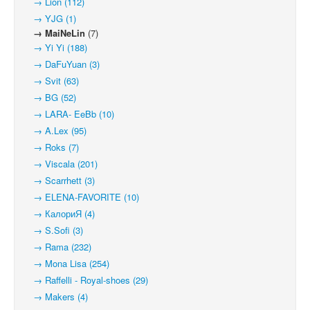
→ Lion (112)
→ YJG (1)
→ MaiNeLin
(7)
→ Yi Yi (188)
→ DaFuYuan (3)
→ Svit (63)
→ BG (52)
→ LARA- EeBb (10)
→ A.Lex (95)
→ Roks (7)
→ Viscala (201)
→ Scarrhett (3)
→ ELENA-FAVORITE (10)
→ КалориЯ (4)
→ S.Sofi (3)
→ Rama (232)
→ Mona Lisa (254)
→ Raffelli - Royal-shoes (29)
→ Makers (4)