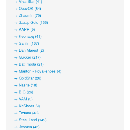
→ Viva Star (41)
→ ObuvOK (84)
→ Zhasmin (79)
→ Захар-Gold (156)
→ AAPR (9)
→ Леопард (41)
→ Sanlin (167)
→ Dan Marest (2)
→ Gukker (217)
→ Bati moda (21)
→ Mariton - Royal-shoes (4)
→ GoldStar (26)
→ Nasite (18)
→ BIG (26)
→ VAM (3)
→ KitShoes (9)
→ Tiziana (48)
→ Steel Land (149)
→ Jessica (45)