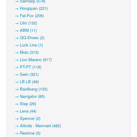
→ Saimaoji (578)
→ Hongquan (221)
→ Fat-Fox (206)
→ Lilin (132)
→ ABM (11)
→ QQ-Shoes (2)
→ Luck Line (1)
→ Molo (313)
→ Lino Marano (617)
→ PT-PT (118)
→ Swin (321)
→ LB.LB (46)
→ Baolikang (133)
→ Navigator (85)
→ Step (26)
→ Lena (44)
→ Spencer (2)
→ Ailinda - Mermaid (482)
→ Restime (3)