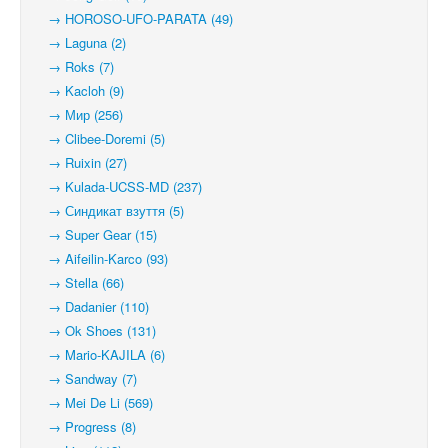
→ HOROSO-UFO-PARATA (49)
→ Laguna (2)
→ Roks (7)
→ Kacloh (9)
→ Мир (256)
→ Clibee-Doremi (5)
→ Ruixin (27)
→ Kulada-UCSS-MD (237)
→ Синдикат взуття (5)
→ Super Gear (15)
→ Aifeilin-Karco (93)
→ Stella (66)
→ Dadanier (110)
→ Ok Shoes (131)
→ Mario-KAJILA (6)
→ Sandway (7)
→ Mei De Li (569)
→ Progress (8)