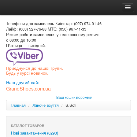
Головна
Телефони для замовлень
Київстар: (097) 974-91-46
Доставка и оплата
Лайф: (063) 527-76-88
МТС: (050) 967-41-33
Режим роботи
замовлення у телефонному режимі
Как заказать
с 08:00 до 16:00
П'ятниця — вихідний.
Контакти
Таблиця розмірів
Приєднуйся до нашої групи.
Вхід для покупця
Будь у курсі новинок.
УКР
Наш другий сайт
GrandShoes.com.ua
УКР
Ваш кошик порожній
РОС
Главная
/
Жіноче взуття
/
S.Sofi
КАТАЛОГ ТОВАРОВ
Нові завантаження (6293)