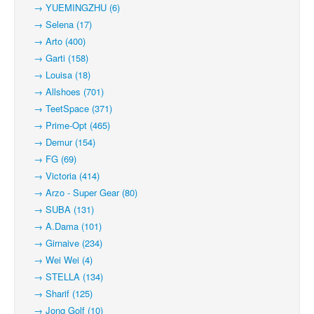
→ YUEMINGZHU (6)
→ Selena (17)
→ Arto (400)
→ Garti (158)
→ Louisa (18)
→ Allshoes (701)
→ TeetSpace (371)
→ Prime-Opt (465)
→ Demur (154)
→ FG (69)
→ Victoria (414)
→ Arzo - Super Gear (80)
→ SUBA (131)
→ A.Dama (101)
→ Girnaive (234)
→ Wei Wei (4)
→ STELLA (134)
→ Sharif (125)
→ Jong Golf (10)