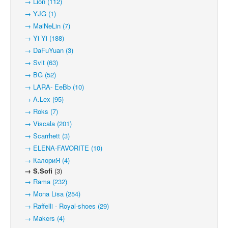
→ Lion (112)
→ YJG (1)
→ MaiNeLin (7)
→ Yi Yi (188)
→ DaFuYuan (3)
→ Svit (63)
→ BG (52)
→ LARA- EeBb (10)
→ A.Lex (95)
→ Roks (7)
→ Viscala (201)
→ Scarrhett (3)
→ ELENA-FAVORITE (10)
→ КалориЯ (4)
→ S.Sofi
(3)
→ Rama (232)
→ Mona Lisa (254)
→ Raffelli - Royal-shoes (29)
→ Makers (4)