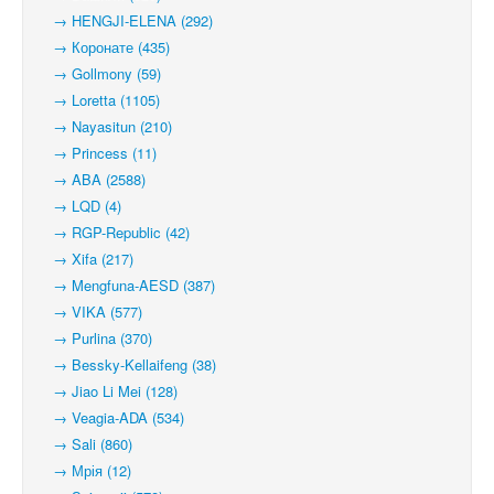
→ HENGJI-ELENA (292)
→ Коронате (435)
→ Gollmony (59)
→ Loretta (1105)
→ Nayasitun (210)
→ Princess (11)
→ ABA (2588)
→ LQD (4)
→ RGP-Republic (42)
→ Xifa (217)
→ Mengfuna-AESD (387)
→ VIKA (577)
→ Purlina (370)
→ Bessky-Kellaifeng (38)
→ Jiao Li Mei (128)
→ Veagia-ADA (534)
→ Sali (860)
→ Мрія (12)