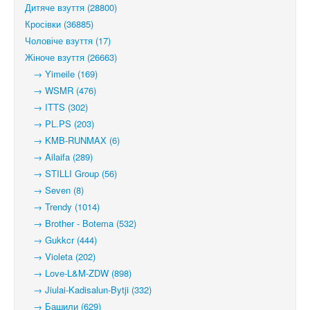
Дитяче взуття (28800)
Кросівки (36885)
Чоловіче взуття (17)
Жіноче взуття (26663)
→ Yimeile (169)
→ WSMR (476)
→ ITTS (302)
→ PL.PS (203)
→ KMB-RUNMAX (6)
→ Ailaifa (289)
→ STILLI Group (56)
→ Seven (8)
→ Trendy (1014)
→ Brother - Botema (532)
→ Gukkcr (444)
→ Violeta (202)
→ Love-L&M-ZDW (898)
→ Jiulai-Kadisalun-Bytji (332)
→ Башили (629)