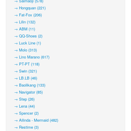
→ Saimaoji (578)
→ Hongquan (221)
→ Fat-Fox (206)
→ Lilin (132)
→ ABM (11)
→ QQ-Shoes (2)
→ Luck Line (1)
→ Molo (313)
→ Lino Marano (617)
→ PT-PT (118)
→ Swin (321)
→ LB.LB (46)
→ Baolikang (133)
→ Navigator (85)
→ Step (26)
→ Lena (44)
→ Spencer (2)
→ Ailinda - Mermaid (482)
→ Restime (3)