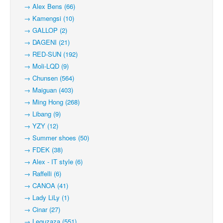
→ Alex Bens (66)
→ Kamengsi (10)
→ GALLOP (2)
→ DAGENI (21)
→ RED-SUN (192)
→ Moli-LQD (9)
→ Chunsen (564)
→ Maiguan (403)
→ Ming Hong (268)
→ Libang (9)
→ YZY (12)
→ Summer shoes (50)
→ FDEK (38)
→ Alex - IT style (6)
→ Raffelli (6)
→ CANOA (41)
→ Lady LiLy (1)
→ Cinar (27)
→ Leguzaza (551)