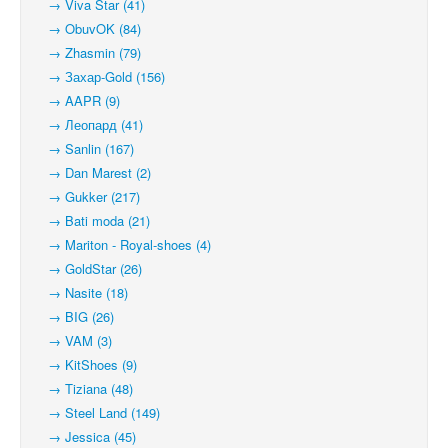
→ Viva Star (41)
→ ObuvOK (84)
→ Zhasmin (79)
→ Захар-Gold (156)
→ AAPR (9)
→ Леопард (41)
→ Sanlin (167)
→ Dan Marest (2)
→ Gukker (217)
→ Bati moda (21)
→ Mariton - Royal-shoes (4)
→ GoldStar (26)
→ Nasite (18)
→ BIG (26)
→ VAM (3)
→ KitShoes (9)
→ Tiziana (48)
→ Steel Land (149)
→ Jessica (45)