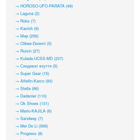
→ HOROSO-UFO-PARATA (49)
→ Laguna (2)
→ Roks (7)
→ Kacloh (9)
→ Мир (256)
→ Clibee-Doremi (5)
→ Ruixin (27)
→ Kulada-UCSS-MD (237)
→ Синдикат взуття (5)
→ Super Gear (15)
→ Aifeilin-Karco (93)
→ Stella (66)
→ Dadanier (110)
→ Ok Shoes (131)
→ Mario-KAJILA (6)
→ Sandway (7)
→ Mei De Li (569)
→ Progress (8)