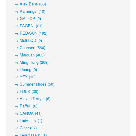
→ Alex Bens (66)
→ Kamengsi (10)
→ GALLOP (2)
→ DAGENI (21)
→ RED-SUN (192)
→ Moli-LQD (9)
→ Chunsen (564)
→ Maiguan (403)
→ Ming Hong (268)
→ Libang (9)
→ YZY (12)
→ Summer shoes (50)
→ FDEK (38)
→ Alex - IT style (6)
→ Raffelli (6)
→ CANOA (41)
→ Lady LiLy (1)
→ Cinar (27)
→ Leguzaza (551)