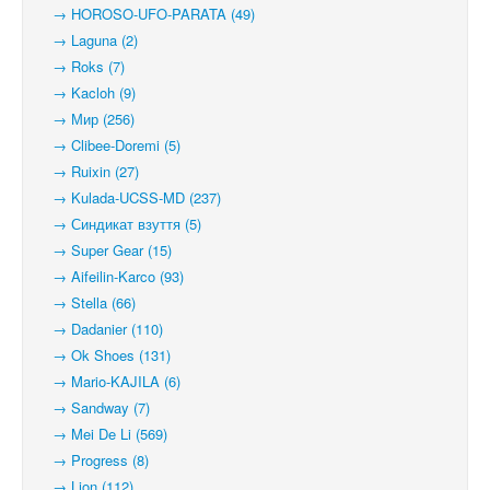
→ HOROSO-UFO-PARATA (49)
→ Laguna (2)
→ Roks (7)
→ Kacloh (9)
→ Мир (256)
→ Clibee-Doremi (5)
→ Ruixin (27)
→ Kulada-UCSS-MD (237)
→ Синдикат взуття (5)
→ Super Gear (15)
→ Aifeilin-Karco (93)
→ Stella (66)
→ Dadanier (110)
→ Ok Shoes (131)
→ Mario-KAJILA (6)
→ Sandway (7)
→ Mei De Li (569)
→ Progress (8)
→ Lion (112)