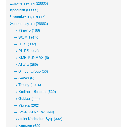
Дитяче взуття (28800)
Кросівки (36885)
Чоловіче взуття (17)
Жіноче взуття (26663)
→ Yimeile (169)
→ WSMR (476)
→ ITTS (302)
→ PL.PS (203)
→ KMB-RUNMAX (6)
→ Ailaifa (289)
→ STILLI Group (56)
→ Seven (8)
→ Trendy (1014)
→ Brother - Botema (532)
→ Gukkcr (444)
→ Violeta (202)
→ Love-L&M-ZDW (898)
→ Jiulai-Kadisalun-Bytji (332)
→ Башили (629)