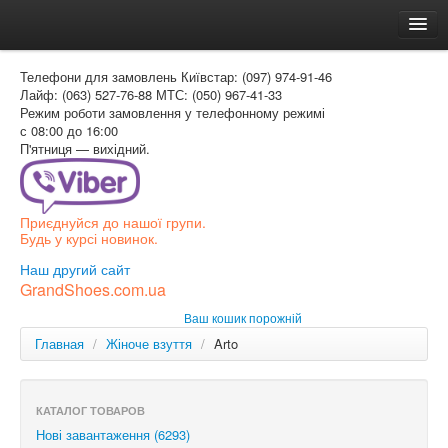
Головна
Телефони для замовлень
Київстар: (097) 974-91-46
Доставка и оплата
Лайф: (063) 527-76-88
МТС: (050) 967-41-33
Режим роботи
замовлення у телефонному режимі
Как заказать
с 08:00 до 16:00
П'ятниця — вихідний.
Контакти
Таблиця розмірів
Приєднуйся до нашої групи.
Вхід для покупця
Будь у курсі новинок.
УКР
Наш другий сайт
GrandShoes.com.ua
УКР
Ваш кошик порожній
РОС
Главная
/
Жіноче взуття
/
Arto
КАТАЛОГ ТОВАРОВ
Нові завантаження (6293)