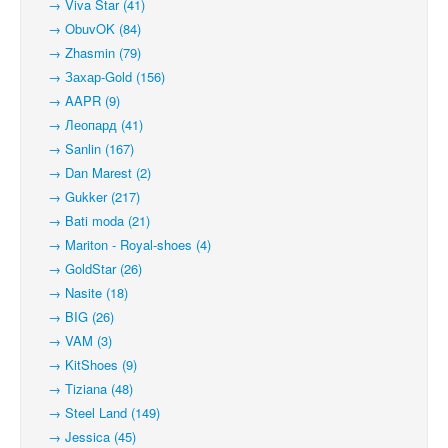
→ Viva Star (41)
→ ObuvOK (84)
→ Zhasmin (79)
→ Захар-Gold (156)
→ AAPR (9)
→ Леопард (41)
→ Sanlin (167)
→ Dan Marest (2)
→ Gukker (217)
→ Bati moda (21)
→ Mariton - Royal-shoes (4)
→ GoldStar (26)
→ Nasite (18)
→ BIG (26)
→ VAM (3)
→ KitShoes (9)
→ Tiziana (48)
→ Steel Land (149)
→ Jessica (45)