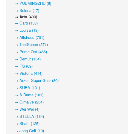
→ YUEMINGZHU (6)
→ Selena (17)
→ Arto
(400)
→ Garti (158)
→ Louisa (18)
→ Allshoes (701)
→ TeetSpace (371)
→ Prime-Opt (465)
→ Demur (154)
→ FG (69)
→ Victoria (414)
→ Arzo - Super Gear (80)
→ SUBA (131)
→ A.Dama (101)
→ Girnaive (234)
→ Wei Wei (4)
→ STELLA (134)
→ Sharif (125)
→ Jong Golf (10)