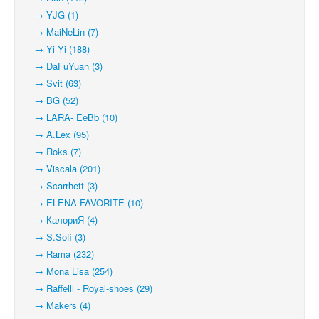
→ YJG (1)
→ MaiNeLin (7)
→ Yi Yi (188)
→ DaFuYuan (3)
→ Svit (63)
→ BG (52)
→ LARA- EeBb (10)
→ A.Lex (95)
→ Roks (7)
→ Viscala (201)
→ Scarrhett (3)
→ ELENA-FAVORITE (10)
→ КалориЯ (4)
→ S.Sofi (3)
→ Rama (232)
→ Mona Lisa (254)
→ Raffelli - Royal-shoes (29)
→ Makers (4)