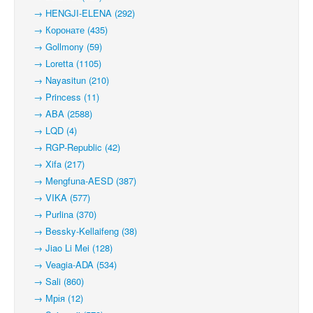
→ HENGJI-ELENA (292)
→ Коронате (435)
→ Gollmony (59)
→ Loretta (1105)
→ Nayasitun (210)
→ Princess (11)
→ ABA (2588)
→ LQD (4)
→ RGP-Republic (42)
→ Xifa (217)
→ Mengfuna-AESD (387)
→ VIKA (577)
→ Purlina (370)
→ Bessky-Kellaifeng (38)
→ Jiao Li Mei (128)
→ Veagia-ADA (534)
→ Sali (860)
→ Мрія (12)