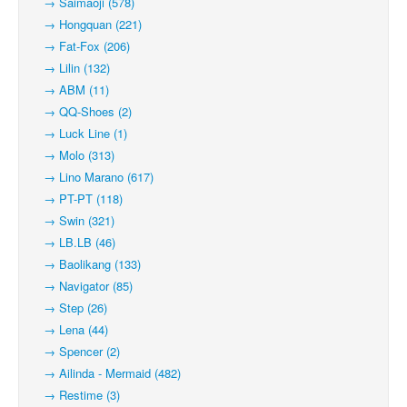
→ Saimaoji (578)
→ Hongquan (221)
→ Fat-Fox (206)
→ Lilin (132)
→ ABM (11)
→ QQ-Shoes (2)
→ Luck Line (1)
→ Molo (313)
→ Lino Marano (617)
→ PT-PT (118)
→ Swin (321)
→ LB.LB (46)
→ Baolikang (133)
→ Navigator (85)
→ Step (26)
→ Lena (44)
→ Spencer (2)
→ Ailinda - Mermaid (482)
→ Restime (3)