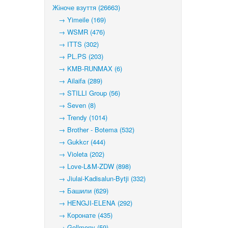
Жіноче взуття (26663)
→ Yimeile (169)
→ WSMR (476)
→ ITTS (302)
→ PL.PS (203)
→ KMB-RUNMAX (6)
→ Ailaifa (289)
→ STILLI Group (56)
→ Seven (8)
→ Trendy (1014)
→ Brother - Botema (532)
→ Gukkcr (444)
→ Violeta (202)
→ Love-L&M-ZDW (898)
→ Jiulai-Kadisalun-Bytji (332)
→ Башили (629)
→ HENGJI-ELENA (292)
→ Коронате (435)
→ Gollmony (59)