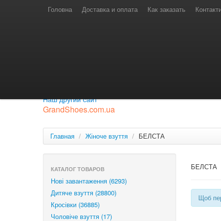
Телефони для замовлень
Київстар: (097) 974-91-46
Головна
Доставка и оплата
Как заказать
Контакт
Лайф: (063) 527-76-88
МТС: (050) 967-41-33
Режим роботи
замовлення у телефонному режимі
с 08:00 до 16:00
П'ятниця — вихідний.
Приєднуйся до нашої групи.
Будь у курсі новинок.
Наш другий сайт
GrandShoes.com.ua
Главная
/
Жіноче взуття
/
БЕЛСТА
БЕЛСТА
КАТАЛОГ ТОВАРОВ
Нові завантаження (6293)
Дитяче взуття (28800)
Щоб пер
Кросівки (36885)
Чоловіче взуття (17)