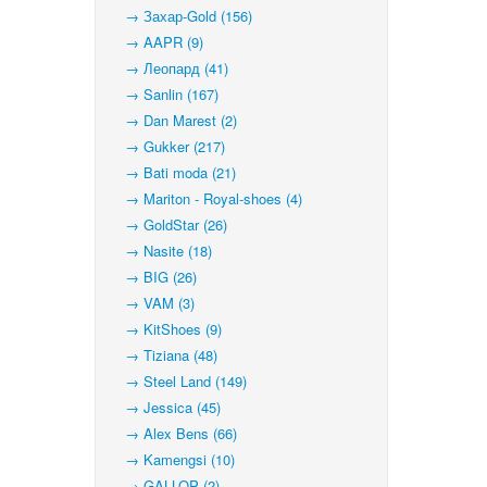
→ Захар-Gold (156)
→ AAPR (9)
→ Леопард (41)
→ Sanlin (167)
→ Dan Marest (2)
→ Gukker (217)
→ Bati moda (21)
→ Mariton - Royal-shoes (4)
→ GoldStar (26)
→ Nasite (18)
→ BIG (26)
→ VAM (3)
→ KitShoes (9)
→ Tiziana (48)
→ Steel Land (149)
→ Jessica (45)
→ Alex Bens (66)
→ Kamengsi (10)
→ GALLOP (2)