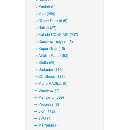
→ Kacloh (9)
→ Мир (256)
→ Clibee-Doremi (5)
→ Ruixin (27)
→ Kulada-UCSS-MD (237)
→ Синдикат взуття (5)
→ Super Gear (15)
→ Aifeilin-Karco (93)
→ Stella (66)
→ Dadanier (110)
→ Ok Shoes (131)
→ Mario-KAJILA (6)
→ Sandway (7)
→ Mei De Li (569)
→ Progress (8)
→ Lion (112)
→ YJG (1)
→ MaiNeLin (7)