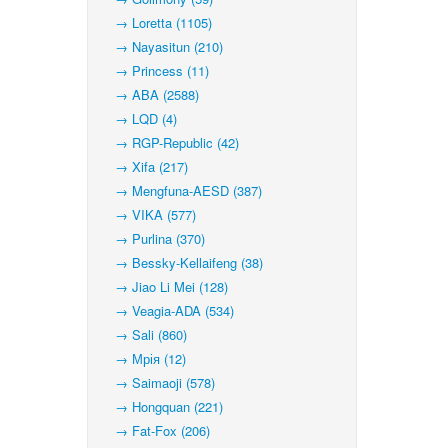
→ Loretta (1105)
→ Nayasitun (210)
→ Princess (11)
→ ABA (2588)
→ LQD (4)
→ RGP-Republic (42)
→ Xifa (217)
→ Mengfuna-AESD (387)
→ VIKA (577)
→ Purlina (370)
→ Bessky-Kellaifeng (38)
→ Jiao Li Mei (128)
→ Veagia-ADA (534)
→ Sali (860)
→ Мрія (12)
→ Saimaoji (578)
→ Hongquan (221)
→ Fat-Fox (206)