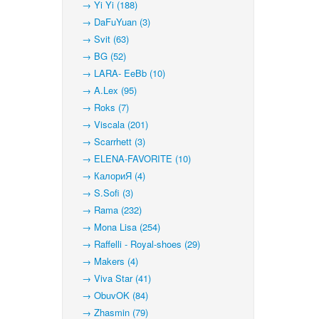
→ Yi Yi (188)
→ DaFuYuan (3)
→ Svit (63)
→ BG (52)
→ LARA- EeBb (10)
→ A.Lex (95)
→ Roks (7)
→ Viscala (201)
→ Scarrhett (3)
→ ELENA-FAVORITE (10)
→ КалориЯ (4)
→ S.Sofi (3)
→ Rama (232)
→ Mona Lisa (254)
→ Raffelli - Royal-shoes (29)
→ Makers (4)
→ Viva Star (41)
→ ObuvOK (84)
→ Zhasmin (79)