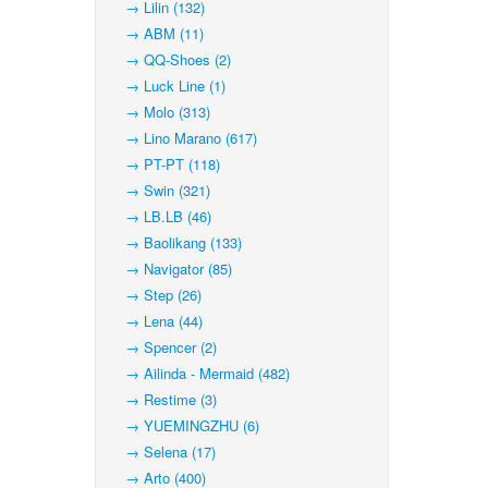
→ Lilin (132)
→ ABM (11)
→ QQ-Shoes (2)
→ Luck Line (1)
→ Molo (313)
→ Lino Marano (617)
→ PT-PT (118)
→ Swin (321)
→ LB.LB (46)
→ Baolikang (133)
→ Navigator (85)
→ Step (26)
→ Lena (44)
→ Spencer (2)
→ Ailinda - Mermaid (482)
→ Restime (3)
→ YUEMINGZHU (6)
→ Selena (17)
→ Arto (400)