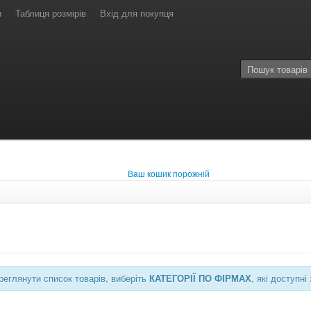
и
Таблиця розмірів
Вхід для покупця
Ваш кошик порожній
еглянути список товарів, виберіть
КАТЕГОРІЇ ПО ФІРМАХ
, які доступ