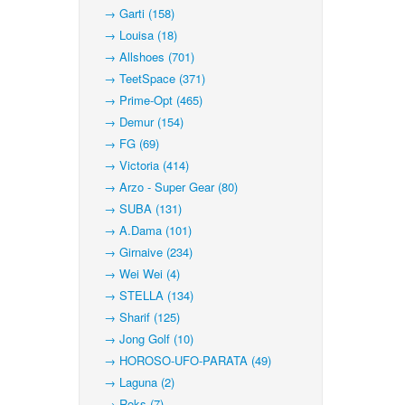
→ Garti (158)
→ Louisa (18)
→ Allshoes (701)
→ TeetSpace (371)
→ Prime-Opt (465)
→ Demur (154)
→ FG (69)
→ Victoria (414)
→ Arzo - Super Gear (80)
→ SUBA (131)
→ A.Dama (101)
→ Girnaive (234)
→ Wei Wei (4)
→ STELLA (134)
→ Sharif (125)
→ Jong Golf (10)
→ HOROSO-UFO-PARATA (49)
→ Laguna (2)
→ Roks (7)