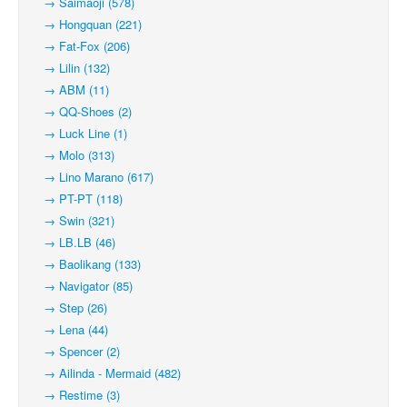
→ Saimaoji (578)
→ Hongquan (221)
→ Fat-Fox (206)
→ Lilin (132)
→ ABM (11)
→ QQ-Shoes (2)
→ Luck Line (1)
→ Molo (313)
→ Lino Marano (617)
→ PT-PT (118)
→ Swin (321)
→ LB.LB (46)
→ Baolikang (133)
→ Navigator (85)
→ Step (26)
→ Lena (44)
→ Spencer (2)
→ Ailinda - Mermaid (482)
→ Restime (3)