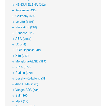
→ HENGJI-ELENA (292)
→ Коронате (435)
→ Gollmony (59)
→ Loretta (1105)
→ Nayasitun (210)
→ Princess (11)
→ ABA (2588)
→ LQD (4)
→ RGP-Republic (42)
→ Xifa (217)
→ Mengfuna-AESD (387)
→ VIKA (577)
→ Purlina (370)
→ Bessky-Kellaifeng (38)
→ Jiao Li Mei (128)
→ Veagia-ADA (534)
→ Sali (860)
→ Мрія (12)