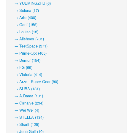
→ YUEMINGZHU (6)
→ Selena (17)
→ Arto (400)
→ Garti (158)
→ Louisa (18)
→ Allshoes (701)
→ TeetSpace (371)
→ Prime-Opt (465)
→ Demur (154)
→ FG (69)
→ Victoria (414)
→ Arzo - Super Gear (80)
→ SUBA (131)
→ A.Dama (101)
→ Girnaive (234)
→ Wei Wei (4)
→ STELLA (134)
→ Sharif (125)
→ Jong Golf (10)