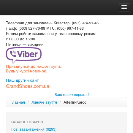
Головна
Телефони для замовлень
Київстар: (097) 974-91-46
Доставка и оплата
Лайф: (063) 527-76-88
МТС: (050) 967-41-33
Режим роботи
замовлення у телефонному режимі
Как заказать
с 08:00 до 16:00
П'ятниця — вихідний.
Контакти
Таблиця розмірів
Приєднуйся до нашої групи.
Вхід для покупця
Будь у курсі новинок.
УКР
Наш другий сайт
GrandShoes.com.ua
УКР
Ваш кошик порожній
РОС
Главная
/
Жіноче взуття
/
Aifeilin-Karco
КАТАЛОГ ТОВАРОВ
Нові завантаження (6293)