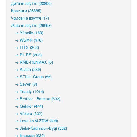
Дитяче взуття (28800)
Кросівки (36885)
Чоловіче взуття (17)
Жіноче взуття (26663)
→ Yimeile (169)
→ WSMR (476)
→ ITTS (302)
→ PL.PS (203)
→ KMB-RUNMAX (6)
→ Ailaifa (289)
→ STILLI Group (56)
→ Seven (8)
→ Trendy (1014)
→ Brother - Botema (532)
→ Gukkcr (444)
→ Violeta (202)
→ Love-L&M-ZDW (898)
→ Jiulai-Kadisalun-Bytji (332)
→ Башили (629)