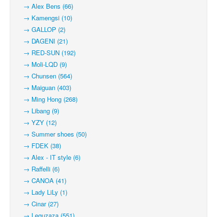
→ Alex Bens (66)
→ Kamengsi (10)
→ GALLOP (2)
→ DAGENI (21)
→ RED-SUN (192)
→ Moli-LQD (9)
→ Chunsen (564)
→ Maiguan (403)
→ Ming Hong (268)
→ Libang (9)
→ YZY (12)
→ Summer shoes (50)
→ FDEK (38)
→ Alex - IT style (6)
→ Raffelli (6)
→ CANOA (41)
→ Lady LiLy (1)
→ Cinar (27)
→ Leguzaza (551)