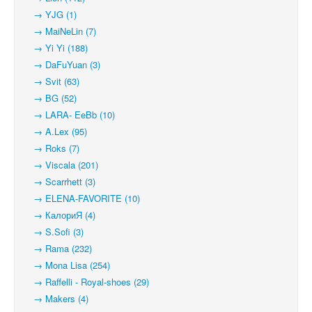
→ YJG (1)
→ MaiNeLin (7)
→ Yi Yi (188)
→ DaFuYuan (3)
→ Svit (63)
→ BG (52)
→ LARA- EeBb (10)
→ A.Lex (95)
→ Roks (7)
→ Viscala (201)
→ Scarrhett (3)
→ ELENA-FAVORITE (10)
→ КалориЯ (4)
→ S.Sofi (3)
→ Rama (232)
→ Mona Lisa (254)
→ Raffelli - Royal-shoes (29)
→ Makers (4)