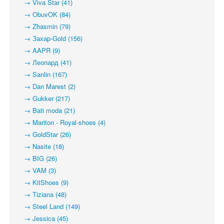
→ Viva Star (41)
→ ObuvOK (84)
→ Zhasmin (79)
→ Захар-Gold (156)
→ AAPR (9)
→ Леопард (41)
→ Sanlin (167)
→ Dan Marest (2)
→ Gukker (217)
→ Bati moda (21)
→ Mariton - Royal-shoes (4)
→ GoldStar (26)
→ Nasite (18)
→ BIG (26)
→ VAM (3)
→ KitShoes (9)
→ Tiziana (48)
→ Steel Land (149)
→ Jessica (45)