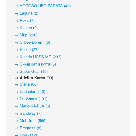
→ HOROSO-UFO-PARATA (49)
→ Laguna (2)
→ Roks (7)
→ Kacloh (9)
→ Мир (256)
→ Clibee-Doremi (5)
→ Ruixin (27)
→ Kulada-UCSS-MD (237)
→ Синдикат взуття (5)
→ Super Gear (15)
→ Aifeilin-Karco
(93)
→ Stella (66)
→ Dadanier (110)
→ Ok Shoes (131)
→ Mario-KAJILA (6)
→ Sandway (7)
→ Mei De Li (569)
→ Progress (8)
→ Lion (112)