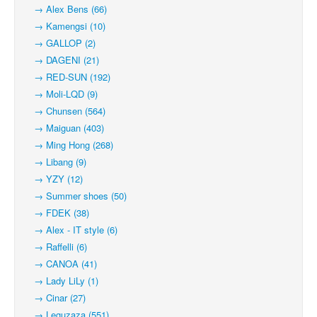
→ Alex Bens (66)
→ Kamengsi (10)
→ GALLOP (2)
→ DAGENI (21)
→ RED-SUN (192)
→ Moli-LQD (9)
→ Chunsen (564)
→ Maiguan (403)
→ Ming Hong (268)
→ Libang (9)
→ YZY (12)
→ Summer shoes (50)
→ FDEK (38)
→ Alex - IT style (6)
→ Raffelli (6)
→ CANOA (41)
→ Lady LiLy (1)
→ Cinar (27)
→ Leguzaza (551)