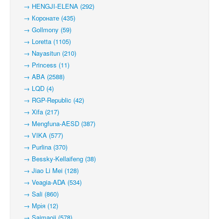
→ HENGJI-ELENA (292)
→ Коронате (435)
→ Gollmony (59)
→ Loretta (1105)
→ Nayasitun (210)
→ Princess (11)
→ ABA (2588)
→ LQD (4)
→ RGP-Republic (42)
→ Xifa (217)
→ Mengfuna-AESD (387)
→ VIKA (577)
→ Purlina (370)
→ Bessky-Kellaifeng (38)
→ Jiao Li Mei (128)
→ Veagia-ADA (534)
→ Sali (860)
→ Мрія (12)
→ Saimaoji (578)