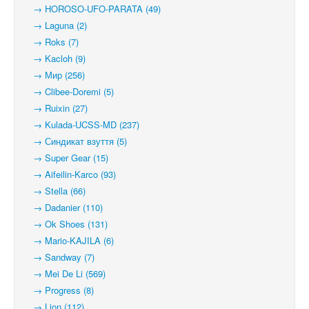
→ HOROSO-UFO-PARATA (49)
→ Laguna (2)
→ Roks (7)
→ Kacloh (9)
→ Мир (256)
→ Clibee-Doremi (5)
→ Ruixin (27)
→ Kulada-UCSS-MD (237)
→ Синдикат взуття (5)
→ Super Gear (15)
→ Aifeilin-Karco (93)
→ Stella (66)
→ Dadanier (110)
→ Ok Shoes (131)
→ Mario-KAJILA (6)
→ Sandway (7)
→ Mei De Li (569)
→ Progress (8)
→ Lion (112)