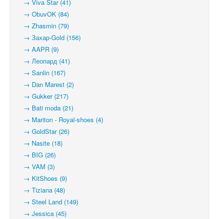
→ Viva Star (41)
→ ObuvOK (84)
→ Zhasmin (79)
→ Захар-Gold (156)
→ AAPR (9)
→ Леопард (41)
→ Sanlin (167)
→ Dan Marest (2)
→ Gukker (217)
→ Bati moda (21)
→ Mariton - Royal-shoes (4)
→ GoldStar (26)
→ Nasite (18)
→ BIG (26)
→ VAM (3)
→ KitShoes (9)
→ Tiziana (48)
→ Steel Land (149)
→ Jessica (45)