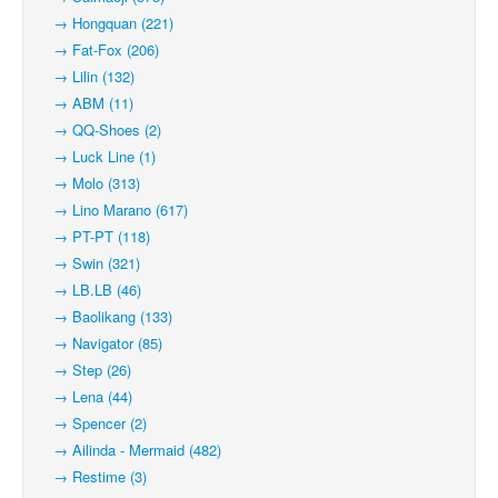
→ Hongquan (221)
→ Fat-Fox (206)
→ Lilin (132)
→ ABM (11)
→ QQ-Shoes (2)
→ Luck Line (1)
→ Molo (313)
→ Lino Marano (617)
→ PT-PT (118)
→ Swin (321)
→ LB.LB (46)
→ Baolikang (133)
→ Navigator (85)
→ Step (26)
→ Lena (44)
→ Spencer (2)
→ Ailinda - Mermaid (482)
→ Restime (3)