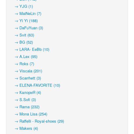
→ YJG (1)
→ MaiNeLin (7)
→ Yi Yi (188)
→ DaFuYuan (3)
→ Svit (63)
→ BG (52)
→ LARA- EeBb (10)
→ A.Lex (95)
→ Roks (7)
→ Viscala (201)
→ Scarrhett (3)
→ ELENA-FAVORITE (10)
→ КалориЯ (4)
→ S.Sofi (3)
→ Rama (232)
→ Mona Lisa (254)
→ Raffelli - Royal-shoes (29)
→ Makers (4)