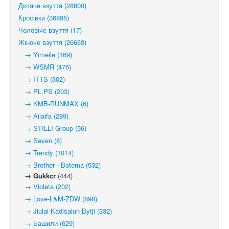
Дитяче взуття (28800)
Кросівки (36885)
Чоловіче взуття (17)
Жіноче взуття (26663)
→ Yimeile (169)
→ WSMR (476)
→ ITTS (302)
→ PL.PS (203)
→ KMB-RUNMAX (6)
→ Ailaifa (289)
→ STILLI Group (56)
→ Seven (8)
→ Trendy (1014)
→ Brother - Botema (532)
→ Gukkcr
(444)
→ Violeta (202)
→ Love-L&M-ZDW (898)
→ Jiulai-Kadisalun-Bytji (332)
→ Башили (629)