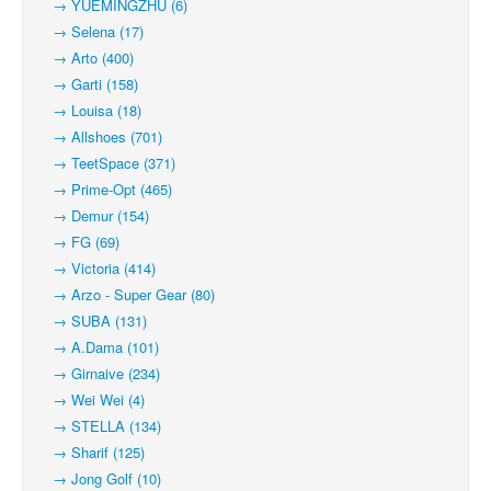
→ YUEMINGZHU (6)
→ Selena (17)
→ Arto (400)
→ Garti (158)
→ Louisa (18)
→ Allshoes (701)
→ TeetSpace (371)
→ Prime-Opt (465)
→ Demur (154)
→ FG (69)
→ Victoria (414)
→ Arzo - Super Gear (80)
→ SUBA (131)
→ A.Dama (101)
→ Girnaive (234)
→ Wei Wei (4)
→ STELLA (134)
→ Sharif (125)
→ Jong Golf (10)