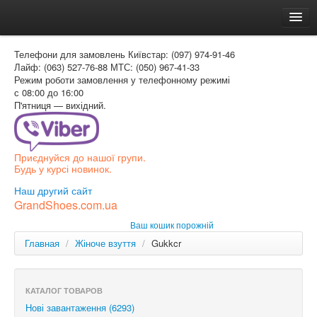
Головна
Телефони для замовлень
Київстар: (097) 974-91-46
Доставка и оплата
Лайф: (063) 527-76-88
МТС: (050) 967-41-33
Режим роботи
замовлення у телефонному режимі
Как заказать
с 08:00 до 16:00
П'ятниця — вихідний.
Контакти
Таблиця розмірів
Приєднуйся до нашої групи.
Вхід для покупця
Будь у курсі новинок.
УКР
Наш другий сайт
GrandShoes.com.ua
УКР
Ваш кошик порожній
РОС
Главная
/
Жіноче взуття
/
Gukkcr
КАТАЛОГ ТОВАРОВ
Нові завантаження (6293)