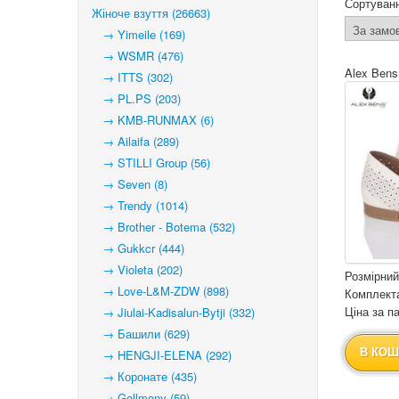
Сортуван
Жіноче взуття (26663)
→ Yimeile (169)
→ WSMR (476)
Alex Bens
→ ITTS (302)
→ PL.PS (203)
→ KMB-RUNMAX (6)
→ Ailaifa (289)
→ STILLI Group (56)
→ Seven (8)
→ Trendy (1014)
→ Brother - Botema (532)
→ Gukkcr (444)
→ Violeta (202)
Розмірний
→ Love-L&M-ZDW (898)
Комплекта
Ціна за па
→ Jiulai-Kadisalun-Bytji (332)
→ Башили (629)
В КОШ
→ HENGJI-ELENA (292)
→ Коронате (435)
→ Gollmony (59)