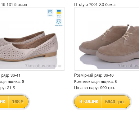
 15-131-5 візон
IT style 7001-X3 беж.з.
 ряд: 36-41
Розмірний ряд: 36-40
ція ящика: 8
Комплектація ящика: 6
ру: 21 $
Ціна за пару: 990 грн.
168 $
5940 грн.
ИК
В КОШИК