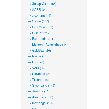
→ Захар-Gold (156)
→ AAPR (9)
→ Леопард (41)
→ Sanlin (167)
→ Dan Marest (2)
→ Gukker (217)
→ Bati moda (21)
→ Mariton - Royal-shoes (4)
→ GoldStar (26)
→ Nasite (18)
→ BIG (26)
→ VAM (3)
→ KitShoes (9)
→ Tiziana (48)
→ Steel Land (149)
→ Jessica (45)
→ Alex Bens (66)
→ Kamengsi (10)
→ GALLOP (2)