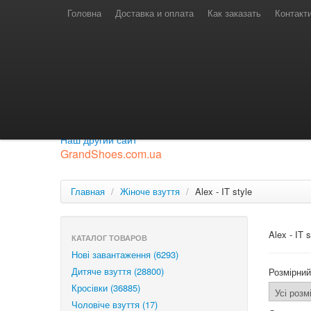
Телефони для замовлень
Київстар: (097) 974-91-46
Головна
Доставка и оплата
Как заказать
Контакт
Лайф: (063) 527-76-88
МТС: (050) 967-41-33
Режим роботи
замовлення у телефонному режимі
с 08:00 до 16:00
П'ятниця — вихідний.
Приєднуйся до нашої групи.
Будь у курсі новинок.
Наш другий сайт
GrandShoes.com.ua
Главная
/
Жіноче взуття
/
Alex - IT style
Alex - IT s
КАТАЛОГ ТОВАРОВ
Нові завантаження (6293)
Дитяче взуття (28800)
Розмірний
Кросівки (36885)
Чоловіче взуття (17)