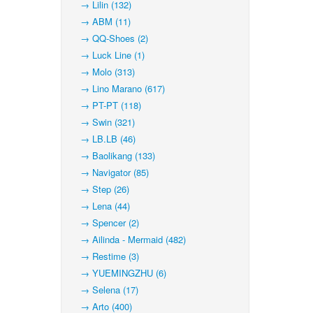
→ Lilin (132)
→ ABM (11)
→ QQ-Shoes (2)
→ Luck Line (1)
→ Molo (313)
→ Lino Marano (617)
→ PT-PT (118)
→ Swin (321)
→ LB.LB (46)
→ Baolikang (133)
→ Navigator (85)
→ Step (26)
→ Lena (44)
→ Spencer (2)
→ Ailinda - Mermaid (482)
→ Restime (3)
→ YUEMINGZHU (6)
→ Selena (17)
→ Arto (400)