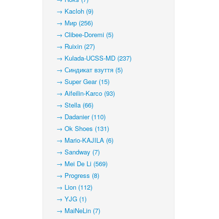
→ Kacloh (9)
→ Мир (256)
→ Clibee-Doremi (5)
→ Ruixin (27)
→ Kulada-UCSS-MD (237)
→ Синдикат взуття (5)
→ Super Gear (15)
→ Aifeilin-Karco (93)
→ Stella (66)
→ Dadanier (110)
→ Ok Shoes (131)
→ Mario-KAJILA (6)
→ Sandway (7)
→ Mei De Li (569)
→ Progress (8)
→ Lion (112)
→ YJG (1)
→ MaiNeLin (7)