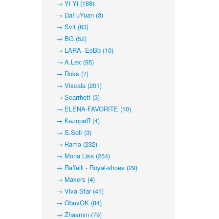
→ Yi Yi (188)
→ DaFuYuan (3)
→ Svit (63)
→ BG (52)
→ LARA- EeBb (10)
→ A.Lex (95)
→ Roks (7)
→ Viscala (201)
→ Scarrhett (3)
→ ELENA-FAVORITE (10)
→ КалориЯ (4)
→ S.Sofi (3)
→ Rama (232)
→ Mona Lisa (254)
→ Raffelli - Royal-shoes (29)
→ Makers (4)
→ Viva Star (41)
→ ObuvOK (84)
→ Zhasmin (79)