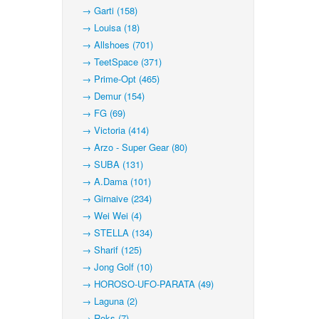
→ Garti (158)
→ Louisa (18)
→ Allshoes (701)
→ TeetSpace (371)
→ Prime-Opt (465)
→ Demur (154)
→ FG (69)
→ Victoria (414)
→ Arzo - Super Gear (80)
→ SUBA (131)
→ A.Dama (101)
→ Girnaive (234)
→ Wei Wei (4)
→ STELLA (134)
→ Sharif (125)
→ Jong Golf (10)
→ HOROSO-UFO-PARATA (49)
→ Laguna (2)
→ Roks (7)