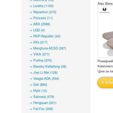
Alex Bens
→ Loretta (1105)
→ Nayasitun (210)
→ Princess (11)
→ ABA (2588)
→ LQD (4)
→ RGP-Republic (42)
→ Xifa (217)
→ Mengfuna-AESD (387)
→ VIKA (577)
→ Purlina (370)
Розмірний
Комплекта
→ Bessky-Kellaifeng (38)
Ціна за па
→ Jiao Li Mei (128)
→ Veagia-ADA (534)
В КОШ
→ Sali (860)
→ Мрія (12)
→ Saimaoji (578)
→ Hongquan (221)
→ Fat-Fox (206)