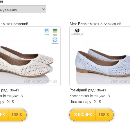
ня
 15-131 бежевий
Alex Bens 15-131-5 блакитний
 ряд: 36-41
Розмірний ряд: 36-41
ція ящика: 8
Комплектація ящика: 8
ру: 21 $
Ціна за пару: 21 $
168 $
168 $
ИК
В КОШИК