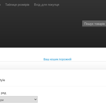
и
Таблиця розмірів
Вхід для покупця
Ваш кошик порожній
tyle
 ряд