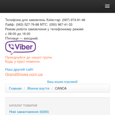
Головна
Телефони для замовлень
Київстар: (097) 974-91-46
Доставка и оплата
Лайф: (063) 527-76-88
МТС: (050) 967-41-33
Режим роботи
замовлення у телефонному режимі
Как заказать
с 08:00 до 16:00
П'ятниця — вихідний.
Контакти
Таблиця розмірів
Приєднуйся до нашої групи.
Вхід для покупця
Будь у курсі новинок.
УКР
Наш другий сайт
GrandShoes.com.ua
УКР
Ваш кошик порожній
РОС
Главная
/
Жіноче взуття
/
CANOA
КАТАЛОГ ТОВАРОВ
Нові завантаження (6293)