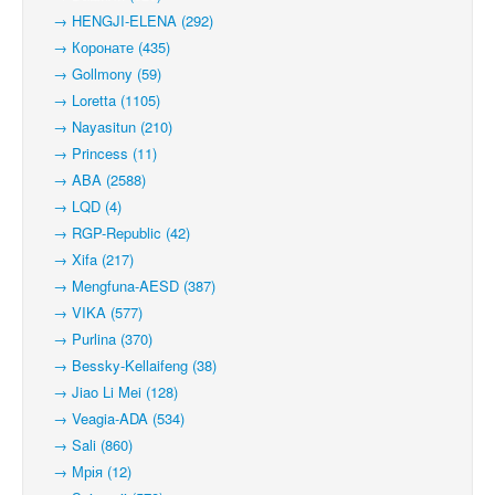
→ HENGJI-ELENA (292)
→ Коронате (435)
→ Gollmony (59)
→ Loretta (1105)
→ Nayasitun (210)
→ Princess (11)
→ ABA (2588)
→ LQD (4)
→ RGP-Republic (42)
→ Xifa (217)
→ Mengfuna-AESD (387)
→ VIKA (577)
→ Purlina (370)
→ Bessky-Kellaifeng (38)
→ Jiao Li Mei (128)
→ Veagia-ADA (534)
→ Sali (860)
→ Мрія (12)