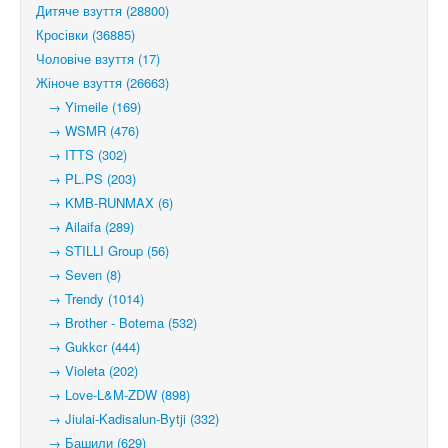
Дитяче взуття (28800)
Кросівки (36885)
Чоловіче взуття (17)
Жіноче взуття (26663)
→ Yimeile (169)
→ WSMR (476)
→ ITTS (302)
→ PL.PS (203)
→ KMB-RUNMAX (6)
→ Ailaifa (289)
→ STILLI Group (56)
→ Seven (8)
→ Trendy (1014)
→ Brother - Botema (532)
→ Gukkcr (444)
→ Violeta (202)
→ Love-L&M-ZDW (898)
→ Jiulai-Kadisalun-Bytji (332)
→ Башили (629)