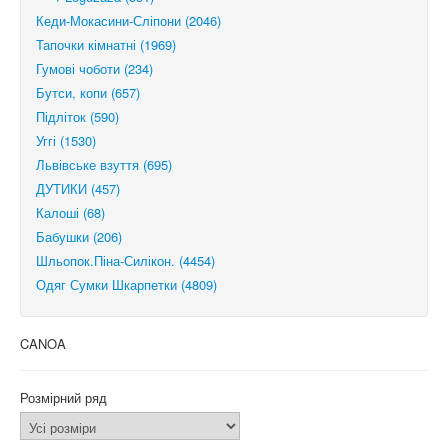
Кеди-Мокасини-Сліпони (2046)
Тапочки кімнатні (1969)
Гумові чоботи (234)
Бутси, копи (657)
Підліток (590)
Уггі (1530)
Львівське взуття (695)
ДУТИКИ (457)
Калоші (68)
Бабушки (206)
Шльопок.Піна-Силікон. (4454)
Одяг Сумки Шкарпетки (4809)
CANOA
Розмірний ряд