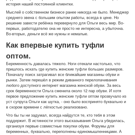
история нашей постоянной клиентки.
Мыслей о собственном бизнесе ранее никогда не было. Менеджер
среднего звена с большим опытом работы, всегда в цене. Но
решение завести ребёнка перевернуло для Ольги весь мир. Во-
первых, работодателю она не просто не интересна, а убыточна.
Во-вторых, деньги всё же нужны и немалые.
Как впервые купить туфли
оптом.
Беременность давалась тяжело. Ноги отекали настолько, что
пришлось искать где купить женские туфли больших размеров.
Поначалу поиск затрагивал все ближайшие магазины обуви и
рынки. Затем перешёл в режим диванного перелопачивания
любого доступного интернет магазина женской обуви. За весь
срок беременности Ольга сменила около 12 пар обуви. И хотя
первое предложение купить женские туфли оптом прозвучало из
уст супруга Ольги как шутка, - оно было воспринято буквально и
в скором времени с лёгкостью реализовано.
Что бы ты ни задумал, всегда найдутся те, кто тебя в этом
поддержит. В истинности этого высказывания Ольга убедилась,
организуя первые совместные покупки обуви. Форумы для
беременных, буквально, переполнены единомышленницами. А