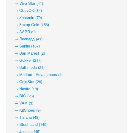
→ Viva Star (41)
→ ObuvOK (84)
→ Zhasmin (79)
→ Захар-Gold (156)
→ AAPR (9)
→ Леопард (41)
→ Sanlin (167)
→ Dan Marest (2)
→ Gukker (217)
→ Bati moda (21)
→ Mariton - Royal-shoes (4)
→ GoldStar (26)
→ Nasite (18)
→ BIG (26)
→ VAM (3)
→ KitShoes (9)
→ Tiziana (48)
→ Steel Land (149)
→ Jessica (45)