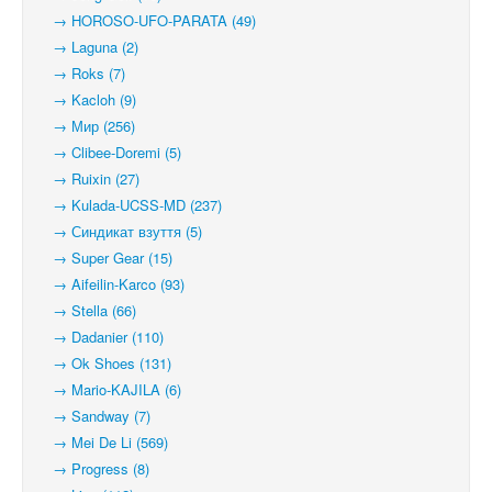
→ HOROSO-UFO-PARATA (49)
→ Laguna (2)
→ Roks (7)
→ Kacloh (9)
→ Мир (256)
→ Clibee-Doremi (5)
→ Ruixin (27)
→ Kulada-UCSS-MD (237)
→ Синдикат взуття (5)
→ Super Gear (15)
→ Aifeilin-Karco (93)
→ Stella (66)
→ Dadanier (110)
→ Ok Shoes (131)
→ Mario-KAJILA (6)
→ Sandway (7)
→ Mei De Li (569)
→ Progress (8)