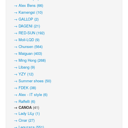
→ Alex Bens (66)
→ Kamengsi (10)
→ GALLOP (2)
→ DAGENI (21)
→ RED-SUN (192)
→ Moli-LQD (9)
→ Chunsen (564)
→ Maiguan (403)
→ Ming Hong (268)
→ Libang (9)
→ YZY (12)
→ Summer shoes (50)
→ FDEK (38)
→ Alex - IT style (6)
→ Raffelli (6)
→ CANOA
(41)
→ Lady LiLy (1)
→ Cinar (27)
→ Leguzaza (551)