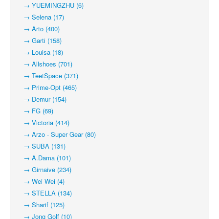
→ YUEMINGZHU (6)
→ Selena (17)
→ Arto (400)
→ Garti (158)
→ Louisa (18)
→ Allshoes (701)
→ TeetSpace (371)
→ Prime-Opt (465)
→ Demur (154)
→ FG (69)
→ Victoria (414)
→ Arzo - Super Gear (80)
→ SUBA (131)
→ A.Dama (101)
→ Girnaive (234)
→ Wei Wei (4)
→ STELLA (134)
→ Sharif (125)
→ Jong Golf (10)