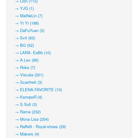
→ Lion (112)
→ YJG (1)
→ MaiNeLin (7)
→ Yi Yi (188)
→ DaFuYuan (3)
→ Svit (63)
→ BG (52)
→ LARA- EeBb (10)
→ A.Lex (95)
→ Roks (7)
→ Viscala (201)
→ Scarrhett (3)
→ ELENA-FAVORITE (10)
→ КалориЯ (4)
→ S.Sofi (3)
→ Rama (232)
→ Mona Lisa (254)
→ Raffelli - Royal-shoes (29)
→ Makers (4)