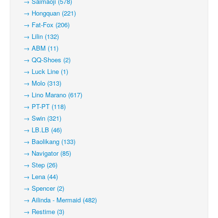
→ Saimaoji (578)
→ Hongquan (221)
→ Fat-Fox (206)
→ Lilin (132)
→ ABM (11)
→ QQ-Shoes (2)
→ Luck Line (1)
→ Molo (313)
→ Lino Marano (617)
→ PT-PT (118)
→ Swin (321)
→ LB.LB (46)
→ Baolikang (133)
→ Navigator (85)
→ Step (26)
→ Lena (44)
→ Spencer (2)
→ Ailinda - Mermaid (482)
→ Restime (3)