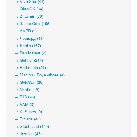
→ Viva Star (41)
→ ObuvOK (84)
→ Zhasmin (79)
→ Захар-Gold (156)
→ AAPR (9)
→ Леопард (41)
→ Sanlin (167)
→ Dan Marest (2)
→ Gukker (217)
→ Bati moda (21)
→ Mariton - Royal-shoes (4)
→ GoldStar (26)
→ Nasite (18)
→ BIG (26)
→ VAM (3)
→ KitShoes (9)
→ Tiziana (48)
→ Steel Land (149)
→ Jessica (45)