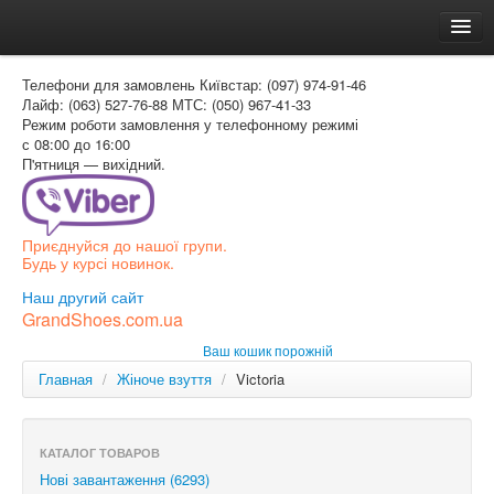
Головна
Телефони для замовлень
Київстар: (097) 974-91-46
Доставка и оплата
Лайф: (063) 527-76-88
МТС: (050) 967-41-33
Режим роботи
замовлення у телефонному режимі
Как заказать
с 08:00 до 16:00
П'ятниця — вихідний.
Контакти
Таблиця розмірів
Приєднуйся до нашої групи.
Вхід для покупця
Будь у курсі новинок.
УКР
Наш другий сайт
GrandShoes.com.ua
УКР
Ваш кошик порожній
РОС
Главная
/
Жіноче взуття
/
Victoria
КАТАЛОГ ТОВАРОВ
Нові завантаження (6293)