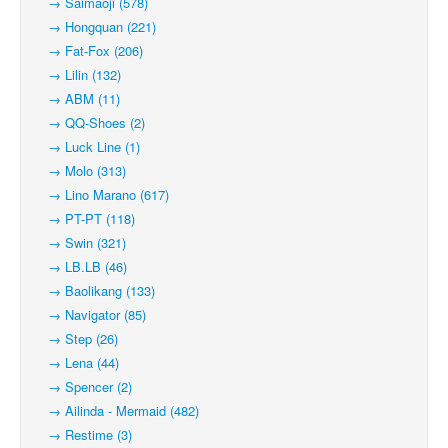
→ Saimaoji (578)
→ Hongquan (221)
→ Fat-Fox (206)
→ Lilin (132)
→ ABM (11)
→ QQ-Shoes (2)
→ Luck Line (1)
→ Molo (313)
→ Lino Marano (617)
→ PT-PT (118)
→ Swin (321)
→ LB.LB (46)
→ Baolikang (133)
→ Navigator (85)
→ Step (26)
→ Lena (44)
→ Spencer (2)
→ Ailinda - Mermaid (482)
→ Restime (3)