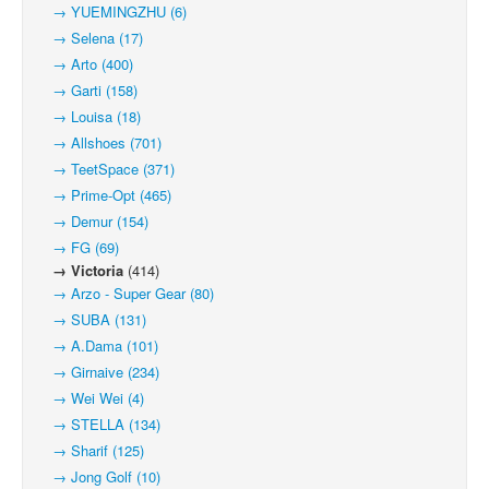
→ YUEMINGZHU (6)
→ Selena (17)
→ Arto (400)
→ Garti (158)
→ Louisa (18)
→ Allshoes (701)
→ TeetSpace (371)
→ Prime-Opt (465)
→ Demur (154)
→ FG (69)
→ Victoria
(414)
→ Arzo - Super Gear (80)
→ SUBA (131)
→ A.Dama (101)
→ Girnaive (234)
→ Wei Wei (4)
→ STELLA (134)
→ Sharif (125)
→ Jong Golf (10)