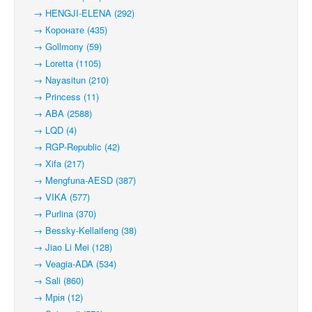
→ HENGJI-ELENA (292)
→ Коронате (435)
→ Gollmony (59)
→ Loretta (1105)
→ Nayasitun (210)
→ Princess (11)
→ ABA (2588)
→ LQD (4)
→ RGP-Republic (42)
→ Xifa (217)
→ Mengfuna-AESD (387)
→ VIKA (577)
→ Purlina (370)
→ Bessky-Kellaifeng (38)
→ Jiao Li Mei (128)
→ Veagia-ADA (534)
→ Sali (860)
→ Мрія (12)