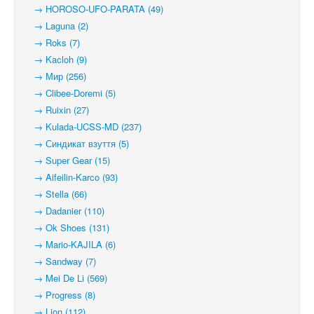
→ HOROSO-UFO-PARATA (49)
→ Laguna (2)
→ Roks (7)
→ Kacloh (9)
→ Мир (256)
→ Clibee-Doremi (5)
→ Ruixin (27)
→ Kulada-UCSS-MD (237)
→ Синдикат взуття (5)
→ Super Gear (15)
→ Aifeilin-Karco (93)
→ Stella (66)
→ Dadanier (110)
→ Ok Shoes (131)
→ Mario-KAJILA (6)
→ Sandway (7)
→ Mei De Li (569)
→ Progress (8)
→ Lion (112)