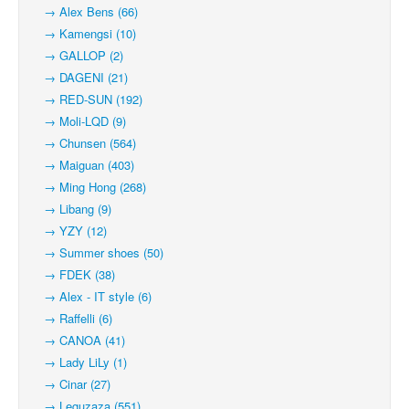
→ Alex Bens (66)
→ Kamengsi (10)
→ GALLOP (2)
→ DAGENI (21)
→ RED-SUN (192)
→ Moli-LQD (9)
→ Chunsen (564)
→ Maiguan (403)
→ Ming Hong (268)
→ Libang (9)
→ YZY (12)
→ Summer shoes (50)
→ FDEK (38)
→ Alex - IT style (6)
→ Raffelli (6)
→ CANOA (41)
→ Lady LiLy (1)
→ Cinar (27)
→ Leguzaza (551)