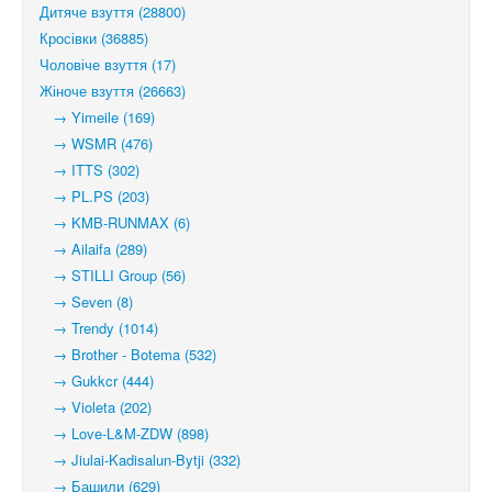
Дитяче взуття (28800)
Кросівки (36885)
Чоловіче взуття (17)
Жіноче взуття (26663)
→ Yimeile (169)
→ WSMR (476)
→ ITTS (302)
→ PL.PS (203)
→ KMB-RUNMAX (6)
→ Ailaifa (289)
→ STILLI Group (56)
→ Seven (8)
→ Trendy (1014)
→ Brother - Botema (532)
→ Gukkcr (444)
→ Violeta (202)
→ Love-L&M-ZDW (898)
→ Jiulai-Kadisalun-Bytji (332)
→ Башили (629)