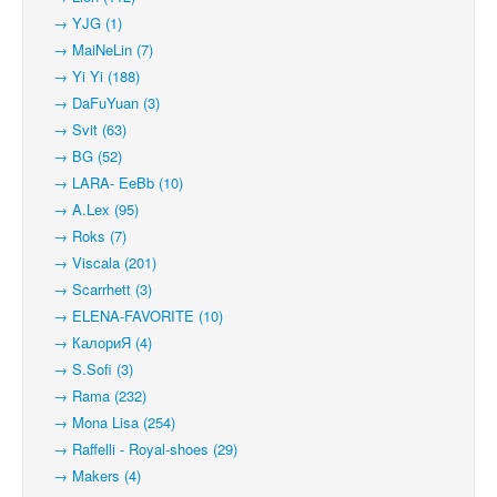
→ YJG (1)
→ MaiNeLin (7)
→ Yi Yi (188)
→ DaFuYuan (3)
→ Svit (63)
→ BG (52)
→ LARA- EeBb (10)
→ A.Lex (95)
→ Roks (7)
→ Viscala (201)
→ Scarrhett (3)
→ ELENA-FAVORITE (10)
→ КалориЯ (4)
→ S.Sofi (3)
→ Rama (232)
→ Mona Lisa (254)
→ Raffelli - Royal-shoes (29)
→ Makers (4)