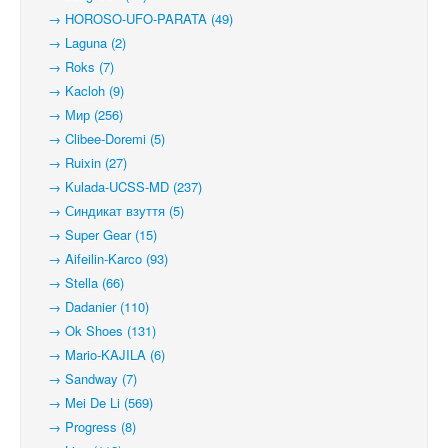
→ HOROSO-UFO-PARATA (49)
→ Laguna (2)
→ Roks (7)
→ Kacloh (9)
→ Мир (256)
→ Clibee-Doremi (5)
→ Ruixin (27)
→ Kulada-UCSS-MD (237)
→ Синдикат взуття (5)
→ Super Gear (15)
→ Aifeilin-Karco (93)
→ Stella (66)
→ Dadanier (110)
→ Ok Shoes (131)
→ Mario-KAJILA (6)
→ Sandway (7)
→ Mei De Li (569)
→ Progress (8)