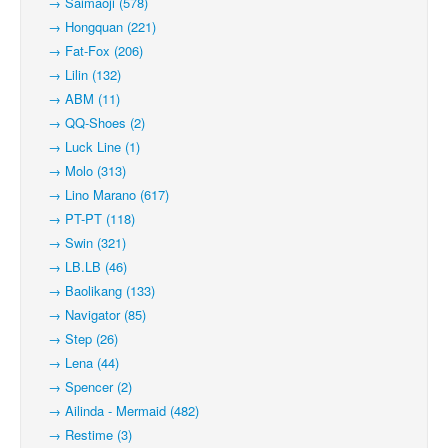
→ Saimaoji (578)
→ Hongquan (221)
→ Fat-Fox (206)
→ Lilin (132)
→ ABM (11)
→ QQ-Shoes (2)
→ Luck Line (1)
→ Molo (313)
→ Lino Marano (617)
→ PT-PT (118)
→ Swin (321)
→ LB.LB (46)
→ Baolikang (133)
→ Navigator (85)
→ Step (26)
→ Lena (44)
→ Spencer (2)
→ Ailinda - Mermaid (482)
→ Restime (3)