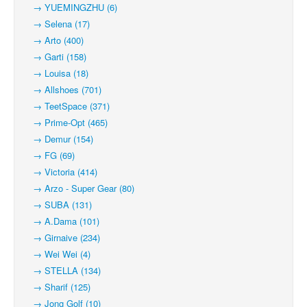
→ YUEMINGZHU (6)
→ Selena (17)
→ Arto (400)
→ Garti (158)
→ Louisa (18)
→ Allshoes (701)
→ TeetSpace (371)
→ Prime-Opt (465)
→ Demur (154)
→ FG (69)
→ Victoria (414)
→ Arzo - Super Gear (80)
→ SUBA (131)
→ A.Dama (101)
→ Girnaive (234)
→ Wei Wei (4)
→ STELLA (134)
→ Sharif (125)
→ Jong Golf (10)