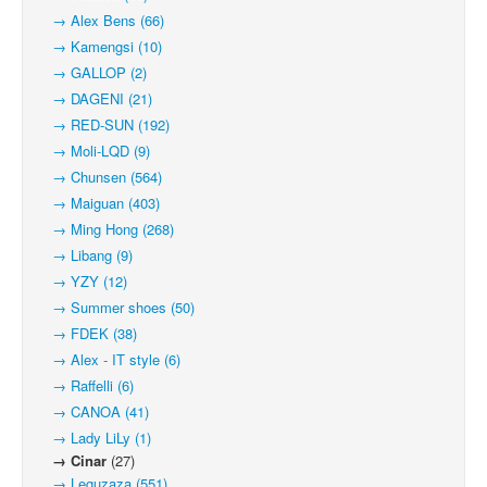
→ Alex Bens (66)
→ Kamengsi (10)
→ GALLOP (2)
→ DAGENI (21)
→ RED-SUN (192)
→ Moli-LQD (9)
→ Chunsen (564)
→ Maiguan (403)
→ Ming Hong (268)
→ Libang (9)
→ YZY (12)
→ Summer shoes (50)
→ FDEK (38)
→ Alex - IT style (6)
→ Raffelli (6)
→ CANOA (41)
→ Lady LiLy (1)
→ Cinar
(27)
→ Leguzaza (551)