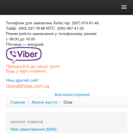
Головна
Телефони для замовлень
Київстар: (097) 974-91-46
Доставка и оплата
Лайф: (063) 527-76-88
МТС: (050) 967-41-33
Режим роботи
замовлення у телефонному режимі
Как заказать
с 08:00 до 16:00
П'ятниця — вихідний.
Контакти
Таблиця розмірів
Приєднуйся до нашої групи.
Вхід для покупця
Будь у курсі новинок.
УКР
Наш другий сайт
GrandShoes.com.ua
УКР
Ваш кошик порожній
РОС
Главная
/
Жіноче взуття
/
Cinar
КАТАЛОГ ТОВАРОВ
Нові завантаження (6293)