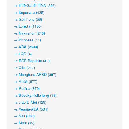
→ HENGJI-ELENA (292)
→ Коронате (435)
→ Gollmony (59)
→ Loretta (1105)
→ Nayasitun (210)
→ Princess (11)
→ ABA (2588)
→ LQD (4)
→ RGP-Republic (42)
→ Xifa (217)
→ Mengfuna-AESD (387)
→ VIKA (577)
→ Purlina (370)
→ Bessky-Kellaifeng (38)
→ Jiao Li Mei (128)
→ Veagia-ADA (534)
→ Sali (860)
→ Мрія (12)