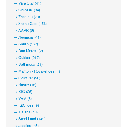
→ Viva Star (41)
→ ObuvOK (84)
→ Zhasmin (79)
→ Захар-Gold (156)
→ AAPR (9)
→ Леопард (41)
→ Sanlin (167)
→ Dan Marest (2)
→ Gukker (217)
→ Bati moda (21)
→ Mariton - Royal-shoes (4)
→ GoldStar (26)
→ Nasite (18)
→ BIG (26)
→ VAM (3)
→ KitShoes (9)
→ Tiziana (48)
→ Steel Land (149)
→ Jessica (45)