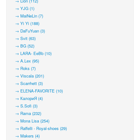
→ Lion (112)
→ YJG (1)
→ MaiNeLin (7)
→ Yi Yi (188)
→ DaFuYuan (3)
→ Svit (63)
→ BG (52)
→ LARA- EeBb (10)
→ A.Lex (95)
→ Roks (7)
→ Viscala (201)
→ Scarrhett (3)
→ ELENA-FAVORITE (10)
→ КалориЯ (4)
→ S.Sofi (3)
→ Rama (232)
→ Mona Lisa (254)
→ Raffelli - Royal-shoes (29)
→ Makers (4)