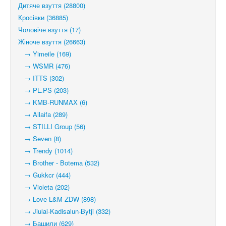
Дитяче взуття (28800)
Кросівки (36885)
Чоловіче взуття (17)
Жіноче взуття (26663)
→ Yimeile (169)
→ WSMR (476)
→ ITTS (302)
→ PL.PS (203)
→ KMB-RUNMAX (6)
→ Ailaifa (289)
→ STILLI Group (56)
→ Seven (8)
→ Trendy (1014)
→ Brother - Botema (532)
→ Gukkcr (444)
→ Violeta (202)
→ Love-L&M-ZDW (898)
→ Jiulai-Kadisalun-Bytji (332)
→ Башили (629)