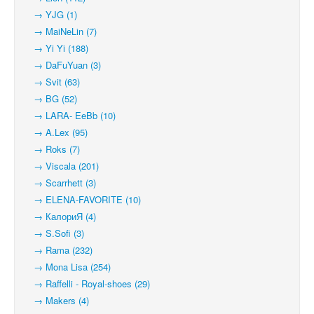
→ YJG (1)
→ MaiNeLin (7)
→ Yi Yi (188)
→ DaFuYuan (3)
→ Svit (63)
→ BG (52)
→ LARA- EeBb (10)
→ A.Lex (95)
→ Roks (7)
→ Viscala (201)
→ Scarrhett (3)
→ ELENA-FAVORITE (10)
→ КалориЯ (4)
→ S.Sofi (3)
→ Rama (232)
→ Mona Lisa (254)
→ Raffelli - Royal-shoes (29)
→ Makers (4)