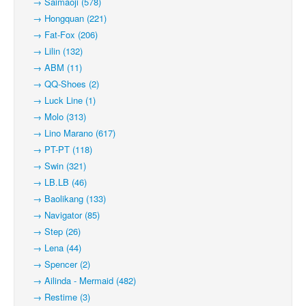
→ Saimaoji (578)
→ Hongquan (221)
→ Fat-Fox (206)
→ Lilin (132)
→ ABM (11)
→ QQ-Shoes (2)
→ Luck Line (1)
→ Molo (313)
→ Lino Marano (617)
→ PT-PT (118)
→ Swin (321)
→ LB.LB (46)
→ Baolikang (133)
→ Navigator (85)
→ Step (26)
→ Lena (44)
→ Spencer (2)
→ Ailinda - Mermaid (482)
→ Restime (3)