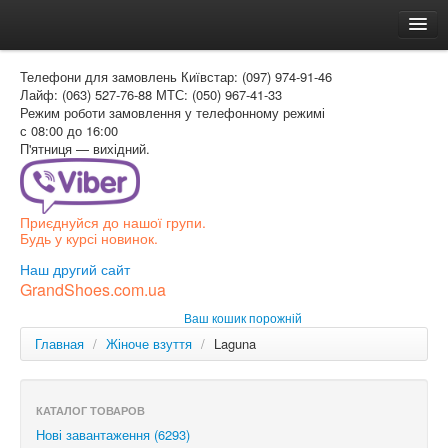
Головна
Телефони для замовлень
Київстар: (097) 974-91-46
Доставка и оплата
Лайф: (063) 527-76-88
МТС: (050) 967-41-33
Режим роботи
замовлення у телефонному режимі
Как заказать
с 08:00 до 16:00
П'ятниця — вихідний.
Контакти
Таблиця розмірів
Приєднуйся до нашої групи.
Вхід для покупця
Будь у курсі новинок.
УКР
Наш другий сайт
GrandShoes.com.ua
УКР
Ваш кошик порожній
РОС
Главная
/
Жіноче взуття
/
Laguna
КАТАЛОГ ТОВАРОВ
Нові завантаження (6293)