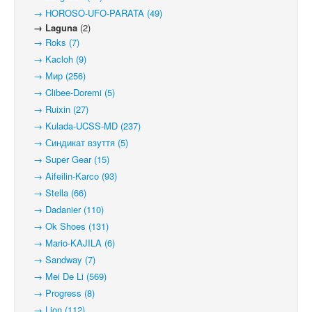
→ HOROSO-UFO-PARATA (49)
→ Laguna
(2)
→ Roks (7)
→ Kacloh (9)
→ Мир (256)
→ Clibee-Doremi (5)
→ Ruixin (27)
→ Kulada-UCSS-MD (237)
→ Синдикат взуття (5)
→ Super Gear (15)
→ Aifeilin-Karco (93)
→ Stella (66)
→ Dadanier (110)
→ Ok Shoes (131)
→ Mario-KAJILA (6)
→ Sandway (7)
→ Mei De Li (569)
→ Progress (8)
→ Lion (112)