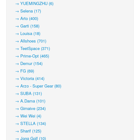
→ YUEMINGZHU (6)
→ Selena (17)
→ Arto (400)
→ Garti (158)
→ Louisa (18)
→ Allshoes (701)
→ TeetSpace (371)
→ Prime-Opt (465)
→ Demur (154)
→ FG (69)
→ Victoria (414)
→ Arzo - Super Gear (80)
→ SUBA (131)
→ A.Dama (101)
→ Girnaive (234)
→ Wei Wei (4)
→ STELLA (134)
→ Sharif (125)
→ Jong Golf (10)