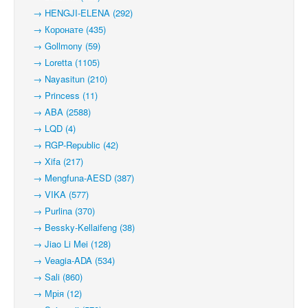
→ HENGJI-ELENA (292)
→ Коронате (435)
→ Gollmony (59)
→ Loretta (1105)
→ Nayasitun (210)
→ Princess (11)
→ ABA (2588)
→ LQD (4)
→ RGP-Republic (42)
→ Xifa (217)
→ Mengfuna-AESD (387)
→ VIKA (577)
→ Purlina (370)
→ Bessky-Kellaifeng (38)
→ Jiao Li Mei (128)
→ Veagia-ADA (534)
→ Sali (860)
→ Мрія (12)