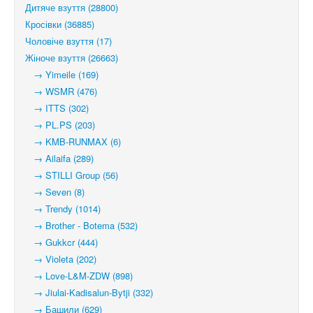
Дитяче взуття (28800)
Кросівки (36885)
Чоловіче взуття (17)
Жіноче взуття (26663)
→ Yimeile (169)
→ WSMR (476)
→ ITTS (302)
→ PL.PS (203)
→ KMB-RUNMAX (6)
→ Ailaifa (289)
→ STILLI Group (56)
→ Seven (8)
→ Trendy (1014)
→ Brother - Botema (532)
→ Gukkcr (444)
→ Violeta (202)
→ Love-L&M-ZDW (898)
→ Jiulai-Kadisalun-Bytji (332)
→ Башили (629)