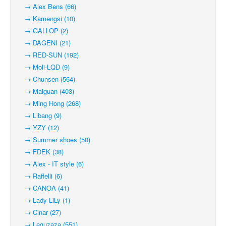
→ Alex Bens (66)
→ Kamengsi (10)
→ GALLOP (2)
→ DAGENI (21)
→ RED-SUN (192)
→ Moli-LQD (9)
→ Chunsen (564)
→ Maiguan (403)
→ Ming Hong (268)
→ Libang (9)
→ YZY (12)
→ Summer shoes (50)
→ FDEK (38)
→ Alex - IT style (6)
→ Raffelli (6)
→ CANOA (41)
→ Lady LiLy (1)
→ Cinar (27)
→ Leguzaza (551)