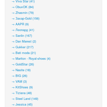
→ Viva Star (41)
→ ObuvOK (84)
→ Zhasmin (79)
→ Захар-Gold (156)
→ AAPR (9)
→ Леопард (41)
→ Sanlin (167)
→ Dan Marest (2)
→ Gukker (217)
→ Bati moda (21)
→ Mariton - Royal-shoes (4)
→ GoldStar (26)
→ Nasite (18)
→ BIG (26)
→ VAM (3)
→ KitShoes (9)
→ Tiziana (48)
→ Steel Land (149)
→ Jessica (45)