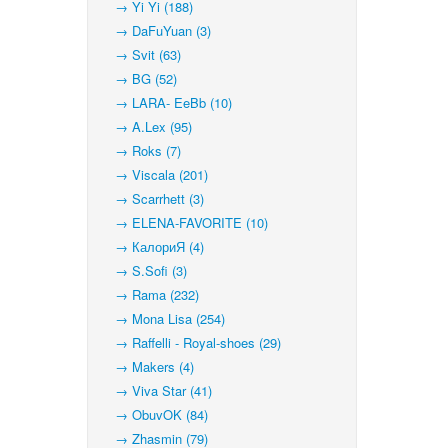
→ Yi Yi (188)
→ DaFuYuan (3)
→ Svit (63)
→ BG (52)
→ LARA- EeBb (10)
→ A.Lex (95)
→ Roks (7)
→ Viscala (201)
→ Scarrhett (3)
→ ELENA-FAVORITE (10)
→ КалориЯ (4)
→ S.Sofi (3)
→ Rama (232)
→ Mona Lisa (254)
→ Raffelli - Royal-shoes (29)
→ Makers (4)
→ Viva Star (41)
→ ObuvOK (84)
→ Zhasmin (79)