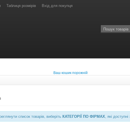
и
Таблиця розмірів
Вхід для покупця
Ваш кошик порожній
s
еглянути список товарів, виберіть
КАТЕГОРІЇ ПО ФІРМАХ
, які доступ