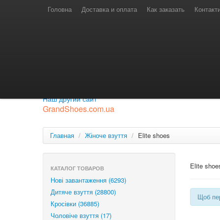
Телефони для замовлень
Київстар: (097) 974-91-46
Головна
Доставка и оплата
Как заказать
Контакт
Лайф: (063) 527-76-88
МТС: (050) 967-41-33
Режим роботи
замовлення у телефонному режимі
с 08:00 до 16:00
П'ятниця — вихідний.
Приєднуйся до нашої групи.
Будь у курсі новинок.
Наш другий сайт
GrandShoes.com.ua
Главная
/
Жіноче взуття
/
Elite shoes
Elite shoe
КАТАЛОГ ТОВАРОВ
Нові завантаження (6293)
Дитяче взуття (28800)
Щоб пер
Кросівки (36885)
Чоловіче взуття (17)