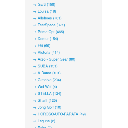
→ Garti (158)
→ Louisa (18)
→ Allshoes (701)
→ TeetSpace (371)
→ Prime-Opt (465)
→ Demur (154)
→ FG (69)
→ Victoria (414)
→ Arzo - Super Gear (80)
→ SUBA (131)
→ A.Dama (101)
→ Girnaive (234)
→ Wei Wei (4)
→ STELLA (134)
→ Sharif (125)
→ Jong Golf (10)
→ HOROSO-UFO-PARATA (49)
→ Laguna (2)
→ Roks (7)