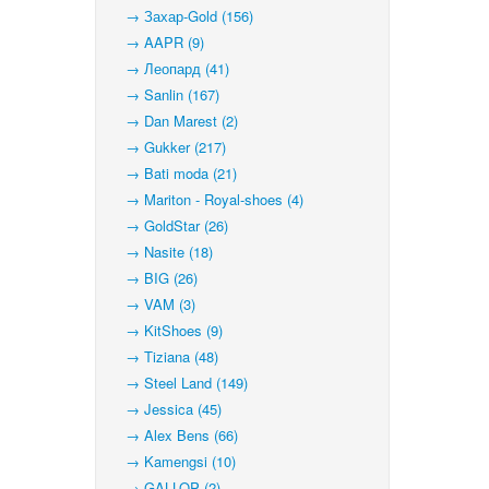
→ Захар-Gold (156)
→ AAPR (9)
→ Леопард (41)
→ Sanlin (167)
→ Dan Marest (2)
→ Gukker (217)
→ Bati moda (21)
→ Mariton - Royal-shoes (4)
→ GoldStar (26)
→ Nasite (18)
→ BIG (26)
→ VAM (3)
→ KitShoes (9)
→ Tiziana (48)
→ Steel Land (149)
→ Jessica (45)
→ Alex Bens (66)
→ Kamengsi (10)
→ GALLOP (2)