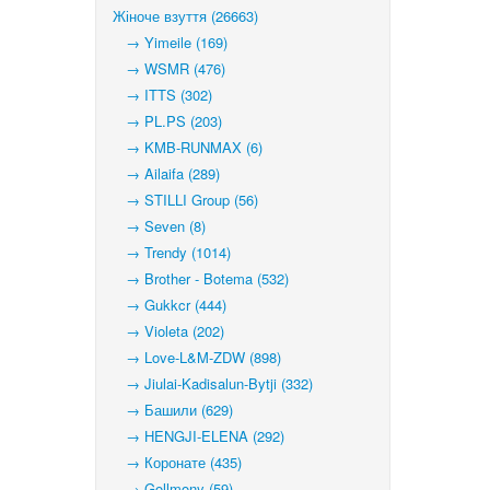
Жіноче взуття (26663)
→ Yimeile (169)
→ WSMR (476)
→ ITTS (302)
→ PL.PS (203)
→ KMB-RUNMAX (6)
→ Ailaifa (289)
→ STILLI Group (56)
→ Seven (8)
→ Trendy (1014)
→ Brother - Botema (532)
→ Gukkcr (444)
→ Violeta (202)
→ Love-L&M-ZDW (898)
→ Jiulai-Kadisalun-Bytji (332)
→ Башили (629)
→ HENGJI-ELENA (292)
→ Коронате (435)
→ Gollmony (59)