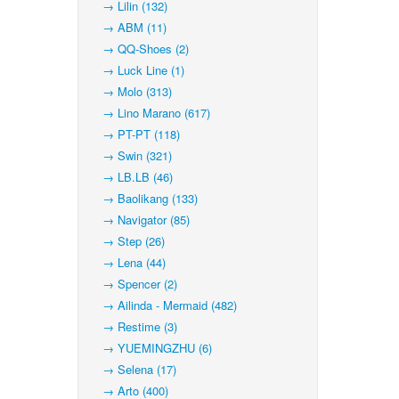
→ Lilin (132)
→ ABM (11)
→ QQ-Shoes (2)
→ Luck Line (1)
→ Molo (313)
→ Lino Marano (617)
→ PT-PT (118)
→ Swin (321)
→ LB.LB (46)
→ Baolikang (133)
→ Navigator (85)
→ Step (26)
→ Lena (44)
→ Spencer (2)
→ Ailinda - Mermaid (482)
→ Restime (3)
→ YUEMINGZHU (6)
→ Selena (17)
→ Arto (400)