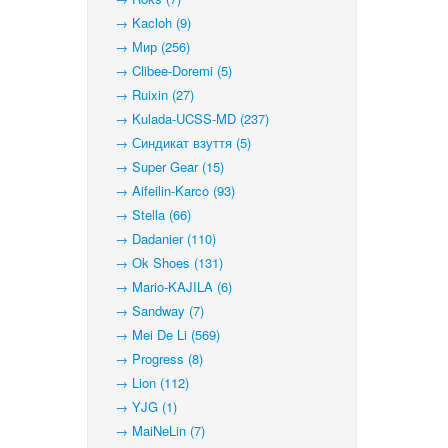
→ Kacloh (9)
→ Мир (256)
→ Clibee-Doremi (5)
→ Ruixin (27)
→ Kulada-UCSS-MD (237)
→ Синдикат взуття (5)
→ Super Gear (15)
→ Aifeilin-Karco (93)
→ Stella (66)
→ Dadanier (110)
→ Ok Shoes (131)
→ Mario-KAJILA (6)
→ Sandway (7)
→ Mei De Li (569)
→ Progress (8)
→ Lion (112)
→ YJG (1)
→ MaiNeLin (7)