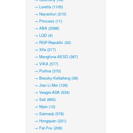
→ Loretta (1105)
→ Nayasitun (210)
→ Princess (11)
→ ABA (2588)
→ LQD (4)
→ RGP-Republic (42)
→ Xifa (217)
→ Mengfuna-AESD (387)
→ VIKA (577)
→ Purlina (370)
→ Bessky-Kellaifeng (38)
→ Jiao Li Mei (128)
→ Veagia-ADA (534)
→ Sali (860)
→ Мрія (12)
→ Saimaoji (578)
→ Hongquan (221)
→ Fat-Fox (206)