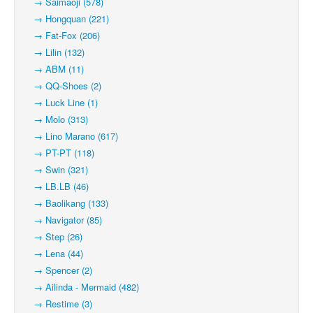
→ Saimaoji (578)
→ Hongquan (221)
→ Fat-Fox (206)
→ Lilin (132)
→ ABM (11)
→ QQ-Shoes (2)
→ Luck Line (1)
→ Molo (313)
→ Lino Marano (617)
→ PT-PT (118)
→ Swin (321)
→ LB.LB (46)
→ Baolikang (133)
→ Navigator (85)
→ Step (26)
→ Lena (44)
→ Spencer (2)
→ Ailinda - Mermaid (482)
→ Restime (3)