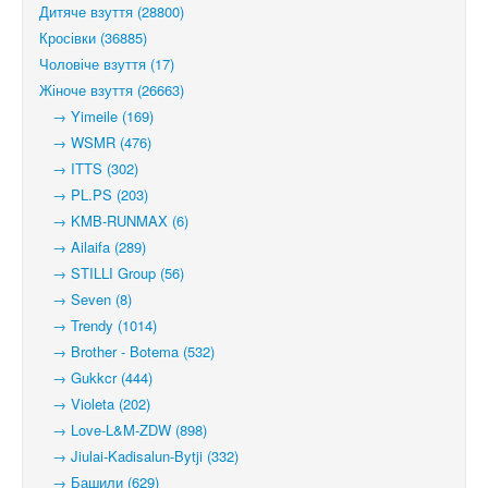
Дитяче взуття (28800)
Кросівки (36885)
Чоловіче взуття (17)
Жіноче взуття (26663)
→ Yimeile (169)
→ WSMR (476)
→ ITTS (302)
→ PL.PS (203)
→ KMB-RUNMAX (6)
→ Ailaifa (289)
→ STILLI Group (56)
→ Seven (8)
→ Trendy (1014)
→ Brother - Botema (532)
→ Gukkcr (444)
→ Violeta (202)
→ Love-L&M-ZDW (898)
→ Jiulai-Kadisalun-Bytji (332)
→ Башили (629)