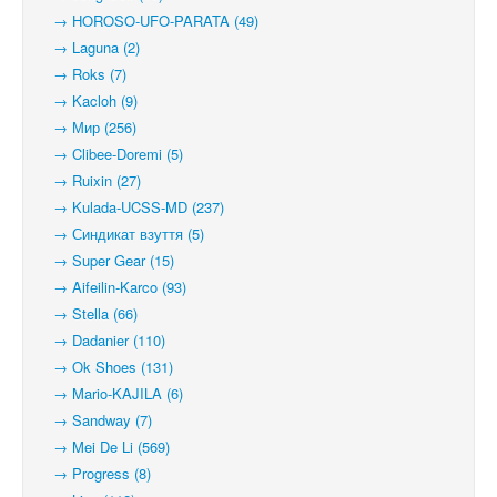
→ HOROSO-UFO-PARATA (49)
→ Laguna (2)
→ Roks (7)
→ Kacloh (9)
→ Мир (256)
→ Clibee-Doremi (5)
→ Ruixin (27)
→ Kulada-UCSS-MD (237)
→ Синдикат взуття (5)
→ Super Gear (15)
→ Aifeilin-Karco (93)
→ Stella (66)
→ Dadanier (110)
→ Ok Shoes (131)
→ Mario-KAJILA (6)
→ Sandway (7)
→ Mei De Li (569)
→ Progress (8)