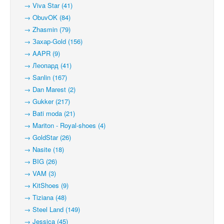
→ Viva Star (41)
→ ObuvOK (84)
→ Zhasmin (79)
→ Захар-Gold (156)
→ AAPR (9)
→ Леопард (41)
→ Sanlin (167)
→ Dan Marest (2)
→ Gukker (217)
→ Bati moda (21)
→ Mariton - Royal-shoes (4)
→ GoldStar (26)
→ Nasite (18)
→ BIG (26)
→ VAM (3)
→ KitShoes (9)
→ Tiziana (48)
→ Steel Land (149)
→ Jessica (45)