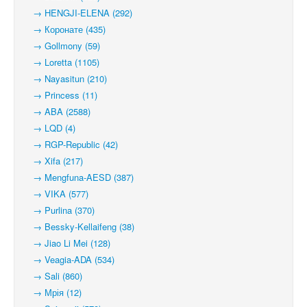
→ HENGJI-ELENA (292)
→ Коронате (435)
→ Gollmony (59)
→ Loretta (1105)
→ Nayasitun (210)
→ Princess (11)
→ ABA (2588)
→ LQD (4)
→ RGP-Republic (42)
→ Xifa (217)
→ Mengfuna-AESD (387)
→ VIKA (577)
→ Purlina (370)
→ Bessky-Kellaifeng (38)
→ Jiao Li Mei (128)
→ Veagia-ADA (534)
→ Sali (860)
→ Мрія (12)