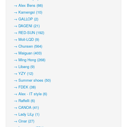
→ Alex Bens (66)
→ Kamengsi (10)
→ GALLOP (2)
→ DAGENI (21)
→ RED-SUN (192)
→ Moli-LQD (9)
→ Chunsen (564)
→ Maiguan (403)
→ Ming Hong (268)
→ Libang (9)
→ YZY (12)
→ Summer shoes (50)
→ FDEK (38)
→ Alex - IT style (6)
→ Raffelli (6)
→ CANOA (41)
→ Lady LiLy (1)
→ Cinar (27)