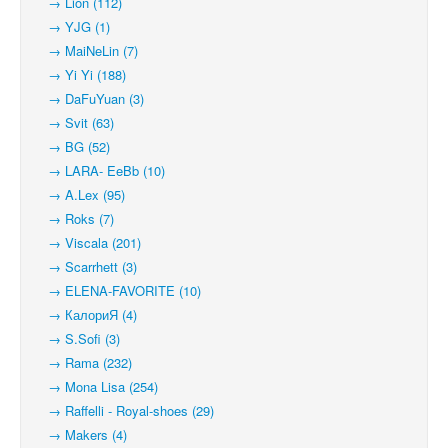
→ Lion (112)
→ YJG (1)
→ MaiNeLin (7)
→ Yi Yi (188)
→ DaFuYuan (3)
→ Svit (63)
→ BG (52)
→ LARA- EeBb (10)
→ A.Lex (95)
→ Roks (7)
→ Viscala (201)
→ Scarrhett (3)
→ ELENA-FAVORITE (10)
→ КалориЯ (4)
→ S.Sofi (3)
→ Rama (232)
→ Mona Lisa (254)
→ Raffelli - Royal-shoes (29)
→ Makers (4)