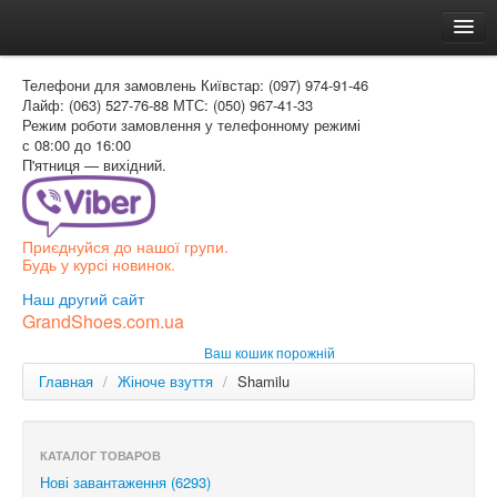
Головна
Телефони для замовлень
Київстар: (097) 974-91-46
Доставка и оплата
Лайф: (063) 527-76-88
МТС: (050) 967-41-33
Режим роботи
замовлення у телефонному режимі
Как заказать
с 08:00 до 16:00
П'ятниця — вихідний.
Контакти
Таблиця розмірів
Приєднуйся до нашої групи.
Вхід для покупця
Будь у курсі новинок.
УКР
Наш другий сайт
GrandShoes.com.ua
УКР
Ваш кошик порожній
РОС
Главная
/
Жіноче взуття
/
Shamilu
КАТАЛОГ ТОВАРОВ
Нові завантаження (6293)