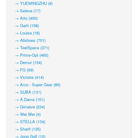
→ YUEMINGZHU (6)
→ Selena (17)
→ Arto (400)
→ Garti (158)
→ Louisa (18)
→ Allshoes (701)
→ TeetSpace (371)
→ Prime-Opt (465)
→ Demur (154)
→ FG (69)
→ Victoria (414)
→ Arzo - Super Gear (80)
→ SUBA (131)
→ A.Dama (101)
→ Girnaive (234)
→ Wei Wei (4)
→ STELLA (134)
→ Sharif (125)
→ Jong Golf (10)