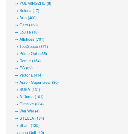
→ YUEMINGZHU (6)
→ Selena (17)
→ Arto (400)
→ Garti (158)
→ Louisa (18)
→ Allshoes (701)
→ TeetSpace (371)
→ Prime-Opt (465)
→ Demur (154)
→ FG (69)
→ Victoria (414)
→ Arzo - Super Gear (80)
→ SUBA (131)
→ A.Dama (101)
→ Girnaive (234)
→ Wei Wei (4)
→ STELLA (134)
→ Sharif (125)
→ Jong Golf (10)