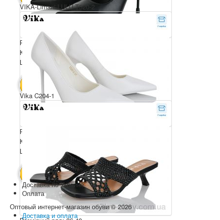
VIKA-Limani-LULU T520-2
Розмірний ряд: 36-40
Комплектація ящика: 6
Ціна за пару: 750 грн.
4500 грн.
В КОШИК
Vika C204-1
Розмірний ряд: 36-40
Комплектація ящика: 6
Ціна за пару: 750 грн.
4500 грн.
В КОШИК
Доставка по Украине
Оплата
Оптовый интернет-магазин обуви © 2026
Доставка и оплата