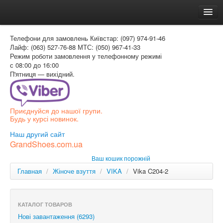
Головна
Телефони для замовлень
Київстар: (097) 974-91-46
Доставка и оплата
Лайф: (063) 527-76-88
МТС: (050) 967-41-33
Режим роботи
замовлення у телефонному режимі
Как заказать
с 08:00 до 16:00
П'ятниця — вихідний.
Контакти
Таблиця розмірів
Приєднуйся до нашої групи.
Вхід для покупця
Будь у курсі новинок.
УКР
Наш другий сайт
GrandShoes.com.ua
УКР
Ваш кошик порожній
РОС
Главная
/
Жіноче взуття
/
VIKA
/
Vika C204-2
КАТАЛОГ ТОВАРОВ
Нові завантаження (6293)