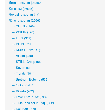
Дитяче взуття (28800)
Кросівки (36885)
Чоловіче взуття (17)
Жіноче взуття (26663)
→ Yimeile (169)
→ WSMR (476)
→ ITTS (302)
→ PL.PS (203)
→ KMB-RUNMAX (6)
→ Ailaifa (289)
→ STILLI Group (56)
→ Seven (8)
→ Trendy (1014)
→ Brother - Botema (532)
→ Gukkcr (444)
→ Violeta (202)
→ Love-L&M-ZDW (898)
→ Jiulai-Kadisalun-Bytji (332)
→ Башили (629)