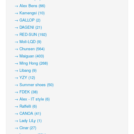
→ Alex Bens (66)
→ Kamengsi (10)
→ GALLOP (2)
→ DAGENI (21)
→ RED-SUN (192)
→ Moli-LQD (9)
→ Chunsen (564)
→ Maiguan (403)
→ Ming Hong (268)
→ Libang (9)
→ YZY (12)
→ Summer shoes (50)
→ FDEK (38)
→ Alex - IT style (6)
→ Raffelli (6)
→ CANOA (41)
→ Lady LiLy (1)
→ Cinar (27)