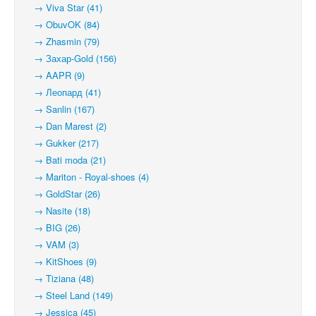
→ Viva Star (41)
→ ObuvOK (84)
→ Zhasmin (79)
→ Захар-Gold (156)
→ AAPR (9)
→ Леопард (41)
→ Sanlin (167)
→ Dan Marest (2)
→ Gukker (217)
→ Bati moda (21)
→ Mariton - Royal-shoes (4)
→ GoldStar (26)
→ Nasite (18)
→ BIG (26)
→ VAM (3)
→ KitShoes (9)
→ Tiziana (48)
→ Steel Land (149)
→ Jessica (45)