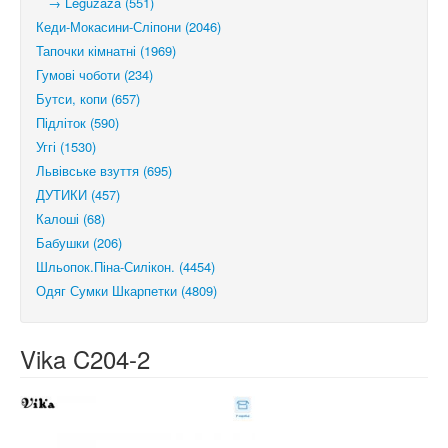
→ Leguzaza (551)
Кеди-Мокасини-Сліпони (2046)
Тапочки кімнатні (1969)
Гумові чоботи (234)
Бутси, копи (657)
Підліток (590)
Уггі (1530)
Львівське взуття (695)
ДУТИКИ (457)
Калоші (68)
Бабушки (206)
Шльопок.Піна-Силікон. (4454)
Одяг Сумки Шкарпетки (4809)
Vika C204-2