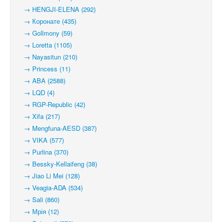
→ HENGJI-ELENA (292)
→ Коронате (435)
→ Gollmony (59)
→ Loretta (1105)
→ Nayasitun (210)
→ Princess (11)
→ ABA (2588)
→ LQD (4)
→ RGP-Republic (42)
→ Xifa (217)
→ Mengfuna-AESD (387)
→ VIKA (577)
→ Purlina (370)
→ Bessky-Kellaifeng (38)
→ Jiao Li Mei (128)
→ Veagia-ADA (534)
→ Sali (860)
→ Мрія (12)