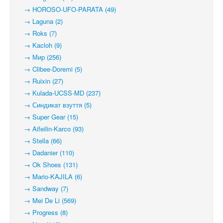
→ HOROSO-UFO-PARATA (49)
→ Laguna (2)
→ Roks (7)
→ Kacloh (9)
→ Мир (256)
→ Clibee-Doremi (5)
→ Ruixin (27)
→ Kulada-UCSS-MD (237)
→ Синдикат взуття (5)
→ Super Gear (15)
→ Aifeilin-Karco (93)
→ Stella (66)
→ Dadanier (110)
→ Ok Shoes (131)
→ Mario-KAJILA (6)
→ Sandway (7)
→ Mei De Li (569)
→ Progress (8)