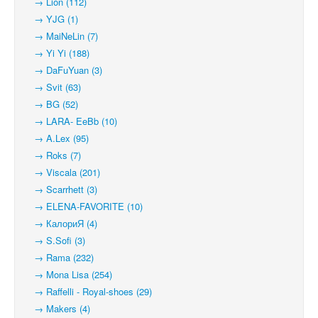
→ Lion (112)
→ YJG (1)
→ MaiNeLin (7)
→ Yi Yi (188)
→ DaFuYuan (3)
→ Svit (63)
→ BG (52)
→ LARA- EeBb (10)
→ A.Lex (95)
→ Roks (7)
→ Viscala (201)
→ Scarrhett (3)
→ ELENA-FAVORITE (10)
→ КалориЯ (4)
→ S.Sofi (3)
→ Rama (232)
→ Mona Lisa (254)
→ Raffelli - Royal-shoes (29)
→ Makers (4)