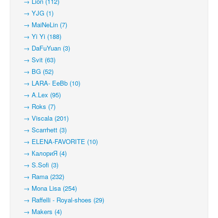
→ Lion (112)
→ YJG (1)
→ MaiNeLin (7)
→ Yi Yi (188)
→ DaFuYuan (3)
→ Svit (63)
→ BG (52)
→ LARA- EeBb (10)
→ A.Lex (95)
→ Roks (7)
→ Viscala (201)
→ Scarrhett (3)
→ ELENA-FAVORITE (10)
→ КалориЯ (4)
→ S.Sofi (3)
→ Rama (232)
→ Mona Lisa (254)
→ Raffelli - Royal-shoes (29)
→ Makers (4)