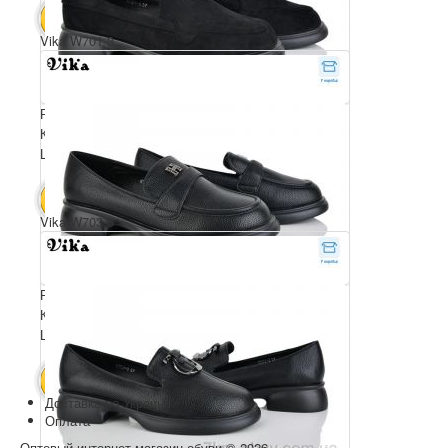
5200 грн.
В КОШИК
Vika W701-3
Розмірний ряд: 36-41
Комплектація ящика: 8
Ціна за пару: 650 грн.
5200 грн.
В КОШИК
Vika W703-3
Розмірний ряд: 36-41
Комплектація ящика: 8
Ціна за пару: 650 грн.
5200 грн.
В КОШИК
Доставка по Украине
Оплата
Оптовый интернет-магазин обуви © 2026