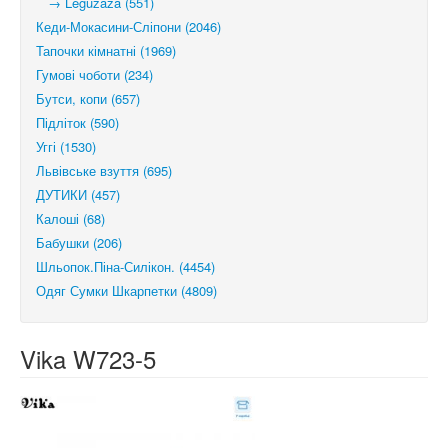
→ Leguzaza (551)
Кеди-Мокасини-Сліпони (2046)
Тапочки кімнатні (1969)
Гумові чоботи (234)
Бутси, копи (657)
Підліток (590)
Уггі (1530)
Львівське взуття (695)
ДУТИКИ (457)
Калоші (68)
Бабушки (206)
Шльопок.Піна-Силікон. (4454)
Одяг Сумки Шкарпетки (4809)
Vika W723-5