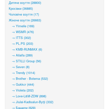
Дитяче взуття (28800)
Кросівки (36885)
Чоловіче взуття (17)
Жіноче взуття (26663)
→ Yimeile (169)
→ WSMR (476)
→ ITTS (302)
→ PL.PS (203)
→ KMB-RUNMAX (6)
→ Ailaifa (289)
→ STILLI Group (56)
→ Seven (8)
→ Trendy (1014)
→ Brother - Botema (532)
→ Gukkcr (444)
→ Violeta (202)
→ Love-L&M-ZDW (898)
→ Jiulai-Kadisalun-Bytji (332)
→ Башили (629)