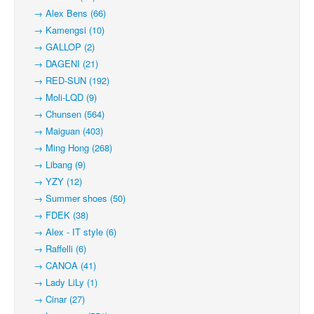
→ Alex Bens (66)
→ Kamengsi (10)
→ GALLOP (2)
→ DAGENI (21)
→ RED-SUN (192)
→ Moli-LQD (9)
→ Chunsen (564)
→ Maiguan (403)
→ Ming Hong (268)
→ Libang (9)
→ YZY (12)
→ Summer shoes (50)
→ FDEK (38)
→ Alex - IT style (6)
→ Raffelli (6)
→ CANOA (41)
→ Lady LiLy (1)
→ Cinar (27)