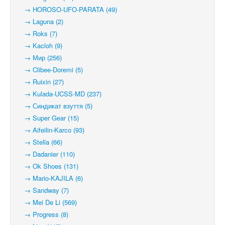
→ HOROSO-UFO-PARATA (49)
→ Laguna (2)
→ Roks (7)
→ Kacloh (9)
→ Мир (256)
→ Clibee-Doremi (5)
→ Ruixin (27)
→ Kulada-UCSS-MD (237)
→ Синдикат взуття (5)
→ Super Gear (15)
→ Aifeilin-Karco (93)
→ Stella (66)
→ Dadanier (110)
→ Ok Shoes (131)
→ Mario-KAJILA (6)
→ Sandway (7)
→ Mei De Li (569)
→ Progress (8)