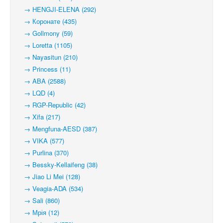
→ HENGJI-ELENA (292)
→ Коронате (435)
→ Gollmony (59)
→ Loretta (1105)
→ Nayasitun (210)
→ Princess (11)
→ ABA (2588)
→ LQD (4)
→ RGP-Republic (42)
→ Xifa (217)
→ Mengfuna-AESD (387)
→ VIKA (577)
→ Purlina (370)
→ Bessky-Kellaifeng (38)
→ Jiao Li Mei (128)
→ Veagia-ADA (534)
→ Sali (860)
→ Мрія (12)