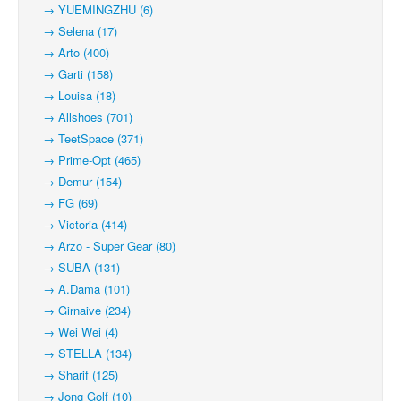
→ YUEMINGZHU (6)
→ Selena (17)
→ Arto (400)
→ Garti (158)
→ Louisa (18)
→ Allshoes (701)
→ TeetSpace (371)
→ Prime-Opt (465)
→ Demur (154)
→ FG (69)
→ Victoria (414)
→ Arzo - Super Gear (80)
→ SUBA (131)
→ A.Dama (101)
→ Girnaive (234)
→ Wei Wei (4)
→ STELLA (134)
→ Sharif (125)
→ Jong Golf (10)