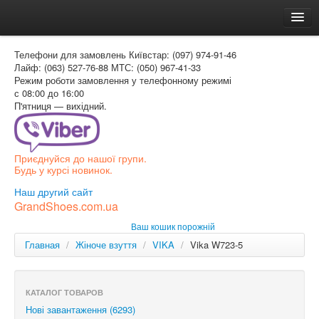
Головна
Телефони для замовлень
Київстар: (097) 974-91-46
Доставка и оплата
Лайф: (063) 527-76-88
МТС: (050) 967-41-33
Режим роботи
замовлення у телефонному режимі
Как заказать
с 08:00 до 16:00
П'ятниця — вихідний.
Контакти
Таблиця розмірів
Приєднуйся до нашої групи.
Вхід для покупця
Будь у курсі новинок.
УКР
Наш другий сайт
GrandShoes.com.ua
УКР
Ваш кошик порожній
РОС
Главная
/
Жіноче взуття
/
VIKA
/
Vika W723-5
КАТАЛОГ ТОВАРОВ
Нові завантаження (6293)