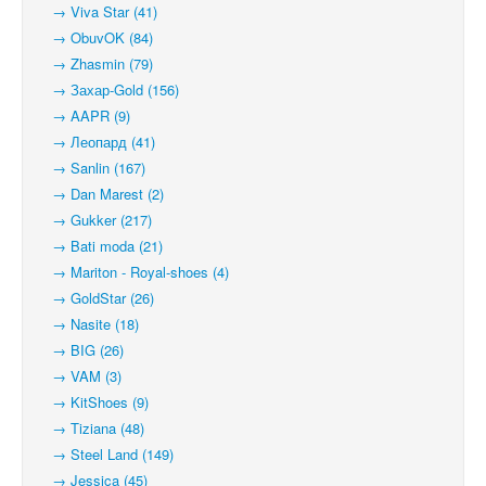
→ Viva Star (41)
→ ObuvOK (84)
→ Zhasmin (79)
→ Захар-Gold (156)
→ AAPR (9)
→ Леопард (41)
→ Sanlin (167)
→ Dan Marest (2)
→ Gukker (217)
→ Bati moda (21)
→ Mariton - Royal-shoes (4)
→ GoldStar (26)
→ Nasite (18)
→ BIG (26)
→ VAM (3)
→ KitShoes (9)
→ Tiziana (48)
→ Steel Land (149)
→ Jessica (45)