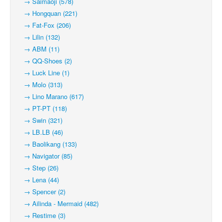
→ Saimaoji (578)
→ Hongquan (221)
→ Fat-Fox (206)
→ Lilin (132)
→ ABM (11)
→ QQ-Shoes (2)
→ Luck Line (1)
→ Molo (313)
→ Lino Marano (617)
→ PT-PT (118)
→ Swin (321)
→ LB.LB (46)
→ Baolikang (133)
→ Navigator (85)
→ Step (26)
→ Lena (44)
→ Spencer (2)
→ Ailinda - Mermaid (482)
→ Restime (3)