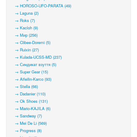
→ HOROSO-UFO-PARATA (49)
→ Laguna (2)
→ Roks (7)
→ Kacloh (9)
→ Мир (256)
→ Clibee-Doremi (5)
→ Ruixin (27)
→ Kulada-UCSS-MD (237)
→ Синдикат взуття (5)
→ Super Gear (15)
→ Aifeilin-Karco (93)
→ Stella (66)
→ Dadanier (110)
→ Ok Shoes (131)
→ Mario-KAJILA (6)
→ Sandway (7)
→ Mei De Li (569)
→ Progress (8)