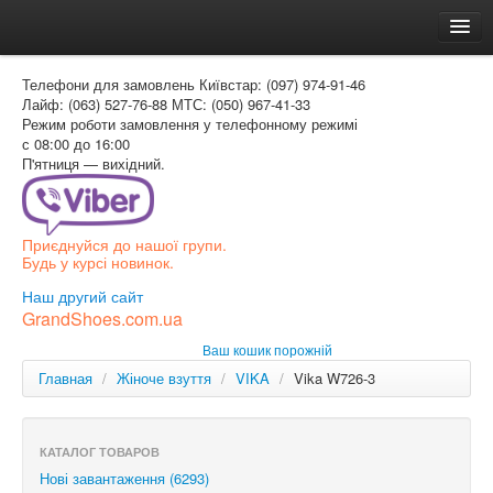
Головна
Телефони для замовлень
Київстар: (097) 974-91-46
Доставка и оплата
Лайф: (063) 527-76-88
МТС: (050) 967-41-33
Режим роботи
замовлення у телефонному режимі
Как заказать
с 08:00 до 16:00
П'ятниця — вихідний.
Контакти
Таблиця розмірів
Приєднуйся до нашої групи.
Вхід для покупця
Будь у курсі новинок.
УКР
Наш другий сайт
GrandShoes.com.ua
УКР
Ваш кошик порожній
РОС
Главная
/
Жіноче взуття
/
VIKA
/
Vika W726-3
КАТАЛОГ ТОВАРОВ
Нові завантаження (6293)