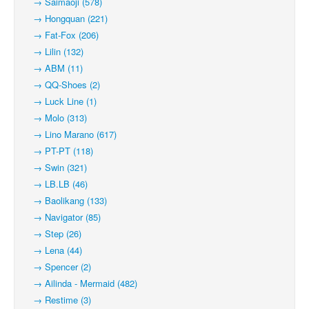
→ Saimaoji (578)
→ Hongquan (221)
→ Fat-Fox (206)
→ Lilin (132)
→ ABM (11)
→ QQ-Shoes (2)
→ Luck Line (1)
→ Molo (313)
→ Lino Marano (617)
→ PT-PT (118)
→ Swin (321)
→ LB.LB (46)
→ Baolikang (133)
→ Navigator (85)
→ Step (26)
→ Lena (44)
→ Spencer (2)
→ Ailinda - Mermaid (482)
→ Restime (3)