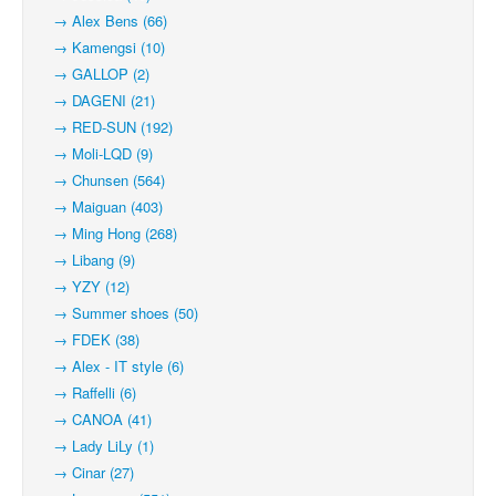
→ Alex Bens (66)
→ Kamengsi (10)
→ GALLOP (2)
→ DAGENI (21)
→ RED-SUN (192)
→ Moli-LQD (9)
→ Chunsen (564)
→ Maiguan (403)
→ Ming Hong (268)
→ Libang (9)
→ YZY (12)
→ Summer shoes (50)
→ FDEK (38)
→ Alex - IT style (6)
→ Raffelli (6)
→ CANOA (41)
→ Lady LiLy (1)
→ Cinar (27)