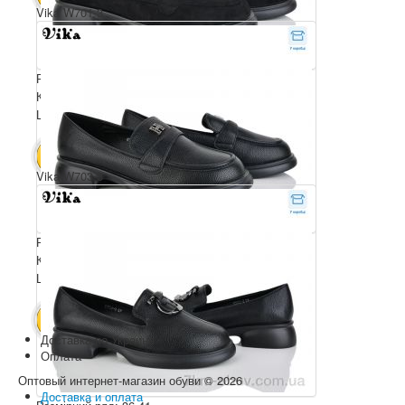
Vika W701-3
Розмірний ряд: 36-41
Комплектація ящика: 8
Ціна за пару: 650 грн.
5200 грн.
В КОШИК
Vika W703-3
Розмірний ряд: 36-41
Комплектація ящика: 8
Ціна за пару: 650 грн.
5200 грн.
В КОШИК
Доставка по Украине
Оплата
Оптовый интернет-магазин обуви © 2026
Доставка и оплата