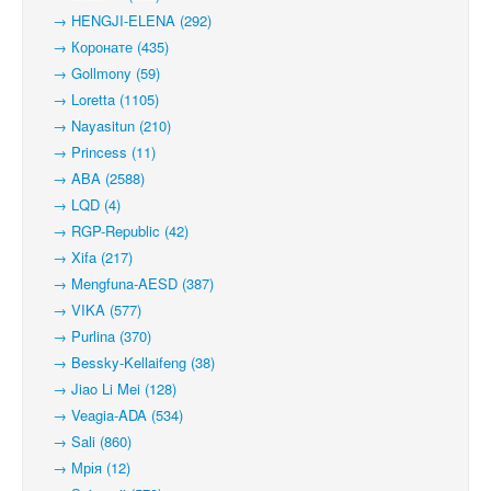
→ HENGJI-ELENA (292)
→ Коронате (435)
→ Gollmony (59)
→ Loretta (1105)
→ Nayasitun (210)
→ Princess (11)
→ ABA (2588)
→ LQD (4)
→ RGP-Republic (42)
→ Xifa (217)
→ Mengfuna-AESD (387)
→ VIKA (577)
→ Purlina (370)
→ Bessky-Kellaifeng (38)
→ Jiao Li Mei (128)
→ Veagia-ADA (534)
→ Sali (860)
→ Мрія (12)