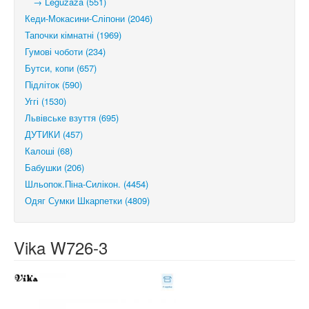
→ Leguzaza (551)
Кеди-Мокасини-Сліпони (2046)
Тапочки кімнатні (1969)
Гумові чоботи (234)
Бутси, копи (657)
Підліток (590)
Уггі (1530)
Львівське взуття (695)
ДУТИКИ (457)
Калоші (68)
Бабушки (206)
Шльопок.Піна-Силікон. (4454)
Одяг Сумки Шкарпетки (4809)
Vika W726-3