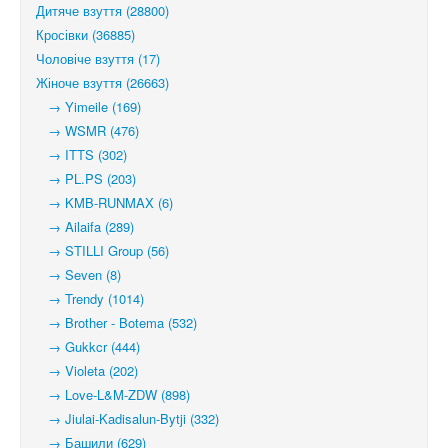
Дитяче взуття (28800)
Кросівки (36885)
Чоловіче взуття (17)
Жіноче взуття (26663)
→ Yimeile (169)
→ WSMR (476)
→ ITTS (302)
→ PL.PS (203)
→ KMB-RUNMAX (6)
→ Ailaifa (289)
→ STILLI Group (56)
→ Seven (8)
→ Trendy (1014)
→ Brother - Botema (532)
→ Gukkcr (444)
→ Violeta (202)
→ Love-L&M-ZDW (898)
→ Jiulai-Kadisalun-Bytji (332)
→ Башили (629)