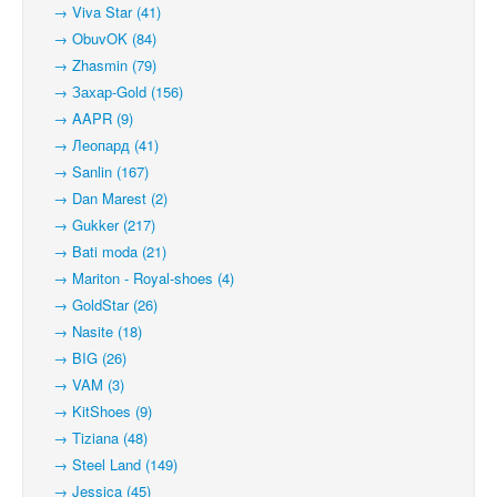
→ Viva Star (41)
→ ObuvOK (84)
→ Zhasmin (79)
→ Захар-Gold (156)
→ AAPR (9)
→ Леопард (41)
→ Sanlin (167)
→ Dan Marest (2)
→ Gukker (217)
→ Bati moda (21)
→ Mariton - Royal-shoes (4)
→ GoldStar (26)
→ Nasite (18)
→ BIG (26)
→ VAM (3)
→ KitShoes (9)
→ Tiziana (48)
→ Steel Land (149)
→ Jessica (45)