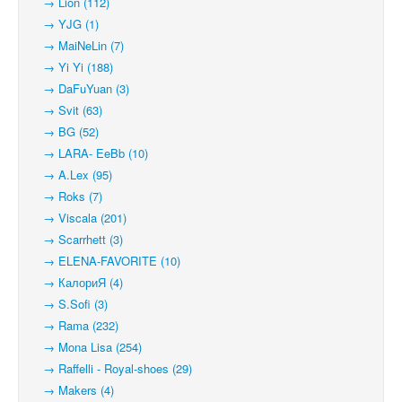
→ Lion (112)
→ YJG (1)
→ MaiNeLin (7)
→ Yi Yi (188)
→ DaFuYuan (3)
→ Svit (63)
→ BG (52)
→ LARA- EeBb (10)
→ A.Lex (95)
→ Roks (7)
→ Viscala (201)
→ Scarrhett (3)
→ ELENA-FAVORITE (10)
→ КалориЯ (4)
→ S.Sofi (3)
→ Rama (232)
→ Mona Lisa (254)
→ Raffelli - Royal-shoes (29)
→ Makers (4)