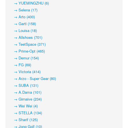
→ YUEMINGZHU (6)
→ Selena (17)
→ Arto (400)
→ Garti (158)
→ Louisa (18)
→ Allshoes (701)
→ TeetSpace (371)
→ Prime-Opt (465)
→ Demur (154)
→ FG (69)
→ Victoria (414)
→ Arzo - Super Gear (80)
→ SUBA (131)
→ A.Dama (101)
→ Girnaive (234)
→ Wei Wei (4)
→ STELLA (134)
→ Sharif (125)
→ Jong Golf (10)