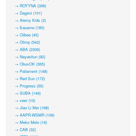
→ ROYYNA (306)
→ Dageni (101)
→ Alemy Kids (3)
→ Башили (185)
→ Clibee (45)
→ Olimp (542)
→ ABA (2306)
→ Nayasitun (92)
→ ObuvOK (365)
→ Paliament (148)
→ Red Sun (172)
→ Progress (55)
→ SUBA (149)
→ veer (10)
→ Jiao Li Mei (168)
→ AAPR-WSMR (109)
→ Meko Melo (16)
→ CAB (32)