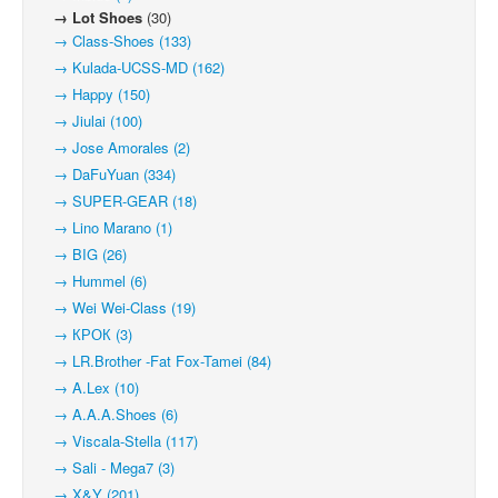
→ Lot Shoes
(30)
→ Class-Shoes (133)
→ Kulada-UCSS-MD (162)
→ Happy (150)
→ Jiulai (100)
→ Jose Amorales (2)
→ DaFuYuan (334)
→ SUPER-GEAR (18)
→ Lino Marano (1)
→ BIG (26)
→ Hummel (6)
→ Wei Wei-Class (19)
→ КРОК (3)
→ LR.Brother -Fat Fox-Tamei (84)
→ A.Lex (10)
→ A.A.A.Shoes (6)
→ Viscala-Stella (117)
→ Sali - Mega7 (3)
→ X&Y (201)