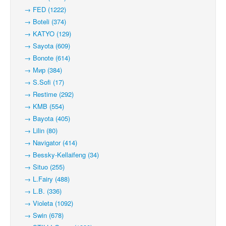
→ FED (1222)
→ Boteli (374)
→ KATYO (129)
→ Sayota (609)
→ Bonote (614)
→ Мир (384)
→ S.Sofi (17)
→ Restime (292)
→ KMB (554)
→ Bayota (405)
→ Lilin (80)
→ Navigator (414)
→ Bessky-Kellaifeng (34)
→ Situo (255)
→ L.Fairy (488)
→ L.B. (336)
→ Violeta (1092)
→ Swin (678)