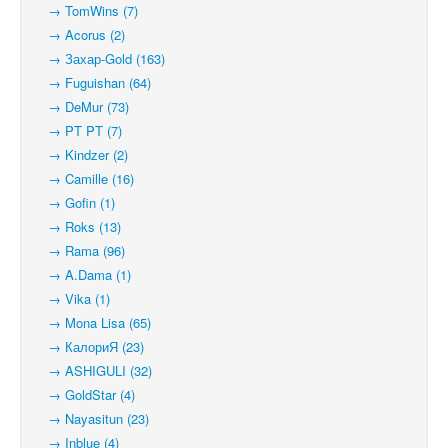
→ TomWins (7)
→ Acorus (2)
→ Захар-Gold (163)
→ Fuguishan (64)
→ DeMur (73)
→ PT PT (7)
→ Kindzer (2)
→ Camille (16)
→ Gofin (1)
→ Roks (13)
→ Rama (96)
→ A.Dama (1)
→ Vika (1)
→ Mona Lisa (65)
→ КалориЯ (23)
→ ASHIGULI (32)
→ GoldStar (4)
→ Nayasitun (23)
→ Inblue (4)