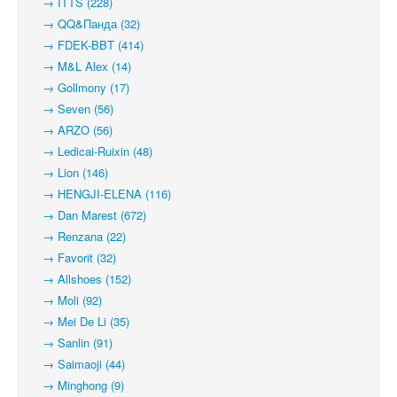
→ ITTS (228)
→ QQ&Панда (32)
→ FDEK-BBT (414)
→ M&L Alex (14)
→ Gollmony (17)
→ Seven (56)
→ ARZO (56)
→ Ledicai-Ruixin (48)
→ Lion (146)
→ HENGJI-ELENA (116)
→ Dan Marest (672)
→ Renzana (22)
→ Favorit (32)
→ Allshoes (152)
→ Moli (92)
→ Mei De Li (35)
→ Sanlin (91)
→ Saimaoji (44)
→ Minghong (9)