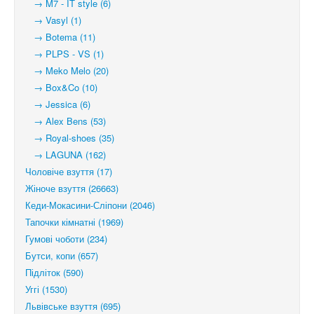
→ M7 - IT style (6)
→ Vasyl (1)
→ Botema (11)
→ PLPS - VS (1)
→ Meko Melo (20)
→ Box&Co (10)
→ Jessica (6)
→ Alex Bens (53)
→ Royal-shoes (35)
→ LAGUNA (162)
Чоловіче взуття (17)
Жіноче взуття (26663)
Кеди-Мокасини-Сліпони (2046)
Тапочки кімнатні (1969)
Гумові чоботи (234)
Бутси, копи (657)
Підліток (590)
Уггі (1530)
Львівське взуття (695)