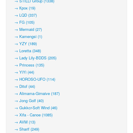
→ STILLI Group (1338)
→ Крок (19)
→ LQD (337)
→ FG (105)
→ Mermaid (27)
→ Kamengsi (1)
→ YZY (189)
→ Loretta (348)
→ Lady Lily-BDDS (205)
→ Princess (135)
→ YiYi (44)
→ HOROSO-UFO (114)
→ Ditof (44)
→ Alimama-Girnaive (187)
→ Jong Golf (40)
→ Gukkcr-Soft Wind (46)
→ Xifa - Canoe (1085)
→ AVM (13)
→ Sharif (249)