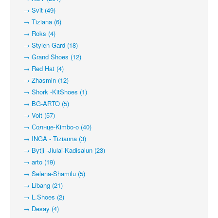
→ Svit (49)
→ Tiziana (6)
→ Roks (4)
→ Stylen Gard (18)
→ Grand Shoes (12)
→ Red Hat (4)
→ Zhasmin (12)
→ Shork -KitShoes (1)
→ BG-ARTO (5)
→ Voit (57)
→ Солнце-Kimbo-o (40)
→ INGA - Tizianna (3)
→ Bytji -Jiulai-Kadisalun (23)
→ arto (19)
→ Selena-Shamilu (5)
→ Libang (21)
→ L.Shoes (2)
→ Desay (4)