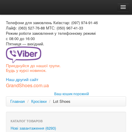
Головна
Телефони для замовлень
Київстар: (097) 974-91-46
Доставка и оплата
Лайф: (063) 527-76-88
МТС: (050) 967-41-33
Режим роботи
замовлення у телефонному режимі
Как заказать
с 08:00 до 16:00
П'ятниця — вихідний.
Контакти
Таблиця розмірів
Приєднуйся до нашої групи.
Вхід для покупця
Будь у курсі новинок.
УКР
Наш другий сайт
GrandShoes.com.ua
УКР
Ваш кошик порожній
РОС
Главная
/
Кросівки
/
Lot Shoes
КАТАЛОГ ТОВАРОВ
Нові завантаження (6293)