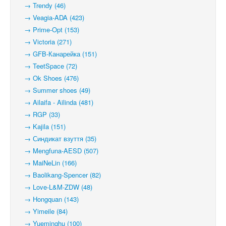
→ Trendy (46)
→ Veagia-ADA (423)
→ Prime-Opt (153)
→ Victoria (271)
→ GFB-Канарейка (151)
→ TeetSpace (72)
→ Ok Shoes (476)
→ Summer shoes (49)
→ Ailaifa - Ailinda (481)
→ RGP (33)
→ Kajila (151)
→ Синдикат взуття (35)
→ Mengfuna-AESD (507)
→ MaiNeLin (166)
→ Baolikang-Spencer (82)
→ Love-L&M-ZDW (48)
→ Hongquan (143)
→ Yimeile (84)
→ Yueminghu (100)