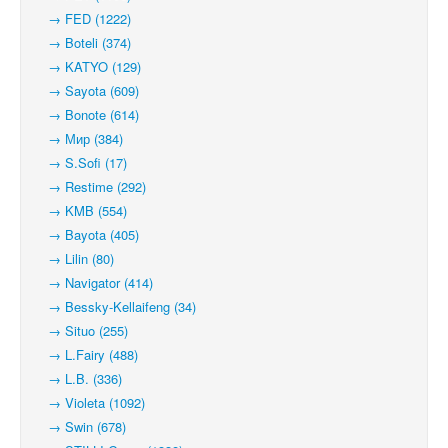
→ FED (1222)
→ Boteli (374)
→ KATYO (129)
→ Sayota (609)
→ Bonote (614)
→ Мир (384)
→ S.Sofi (17)
→ Restime (292)
→ KMB (554)
→ Bayota (405)
→ Lilin (80)
→ Navigator (414)
→ Bessky-Kellaifeng (34)
→ Situo (255)
→ L.Fairy (488)
→ L.B. (336)
→ Violeta (1092)
→ Swin (678)