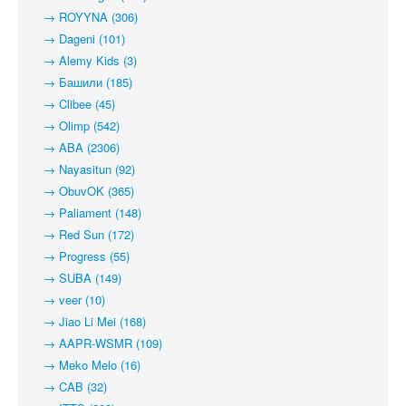
→ ROYYNA (306)
→ Dageni (101)
→ Alemy Kids (3)
→ Башили (185)
→ Clibee (45)
→ Olimp (542)
→ ABA (2306)
→ Nayasitun (92)
→ ObuvOK (365)
→ Paliament (148)
→ Red Sun (172)
→ Progress (55)
→ SUBA (149)
→ veer (10)
→ Jiao Li Mei (168)
→ AAPR-WSMR (109)
→ Meko Melo (16)
→ CAB (32)