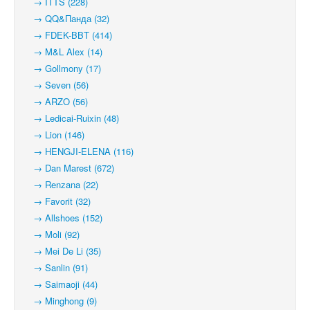
→ ITTS (228)
→ QQ&Панда (32)
→ FDEK-BBT (414)
→ M&L Alex (14)
→ Gollmony (17)
→ Seven (56)
→ ARZO (56)
→ Ledicai-Ruixin (48)
→ Lion (146)
→ HENGJI-ELENA (116)
→ Dan Marest (672)
→ Renzana (22)
→ Favorit (32)
→ Allshoes (152)
→ Moli (92)
→ Mei De Li (35)
→ Sanlin (91)
→ Saimaoji (44)
→ Minghong (9)