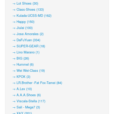
→ Lot Shoes (30)
→ Class-Shoes (133)
→ Kulada-UCSS-MD (162)
→ Happy (150)
→ Jiulai (100)
→ Jose Amorales (2)
→ DaFuYuan (334)
→ SUPER-GEAR (18)
→ Lino Marano (1)
→ BIG (26)
→ Hummel (6)
→ Wei Wei-Class (19)
→ КРОК (3)
→ LR.Brother -Fat Fox-Tamei (84)
→ A.Lex (10)
→ A.A.A.Shoes (6)
→ Viscala-Stella (117)
→ Sali - Mega7 (3)
→ X&Y (201)