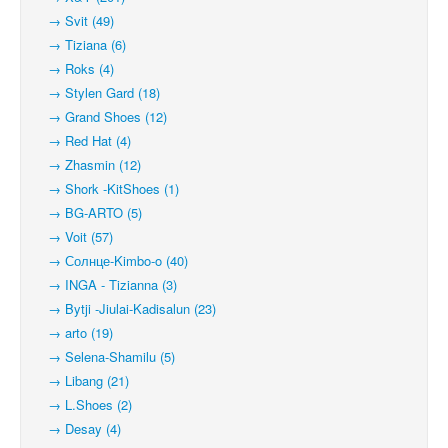
→ Svit (49)
→ Tiziana (6)
→ Roks (4)
→ Stylen Gard (18)
→ Grand Shoes (12)
→ Red Hat (4)
→ Zhasmin (12)
→ Shork -KitShoes (1)
→ BG-ARTO (5)
→ Voit (57)
→ Солнце-Kimbo-o (40)
→ INGA - Tizianna (3)
→ Bytji -Jiulai-Kadisalun (23)
→ arto (19)
→ Selena-Shamilu (5)
→ Libang (21)
→ L.Shoes (2)
→ Desay (4)