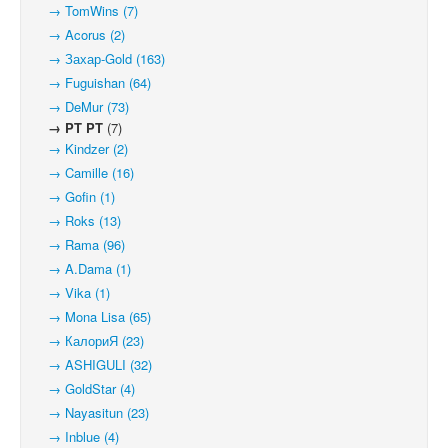
→ TomWins (7)
→ Acorus (2)
→ Захар-Gold (163)
→ Fuguishan (64)
→ DeMur (73)
→ PT PT
(7)
→ Kindzer (2)
→ Camille (16)
→ Gofin (1)
→ Roks (13)
→ Rama (96)
→ A.Dama (1)
→ Vika (1)
→ Mona Lisa (65)
→ КалориЯ (23)
→ ASHIGULI (32)
→ GoldStar (4)
→ Nayasitun (23)
→ Inblue (4)