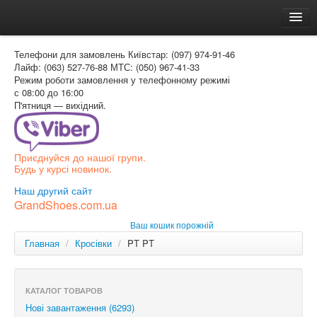
Головна
Телефони для замовлень
Київстар: (097) 974-91-46
Доставка и оплата
Лайф: (063) 527-76-88
МТС: (050) 967-41-33
Режим роботи
замовлення у телефонному режимі
Как заказать
с 08:00 до 16:00
П'ятниця — вихідний.
Контакти
Таблиця розмірів
Приєднуйся до нашої групи.
Вхід для покупця
Будь у курсі новинок.
УКР
Наш другий сайт
GrandShoes.com.ua
УКР
Ваш кошик порожній
РОС
Главная
/
Кросівки
/
PT PT
КАТАЛОГ ТОВАРОВ
Нові завантаження (6293)