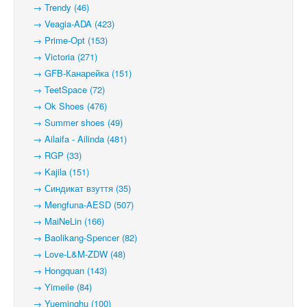
→ Trendy (46)
→ Veagia-ADA (423)
→ Prime-Opt (153)
→ Victoria (271)
→ GFB-Канарейка (151)
→ TeetSpace (72)
→ Ok Shoes (476)
→ Summer shoes (49)
→ Ailaifa - Ailinda (481)
→ RGP (33)
→ Kajila (151)
→ Синдикат взуття (35)
→ Mengfuna-AESD (507)
→ MaiNeLin (166)
→ Baolikang-Spencer (82)
→ Love-L&M-ZDW (48)
→ Hongquan (143)
→ Yimeile (84)
→ Yueminghu (100)