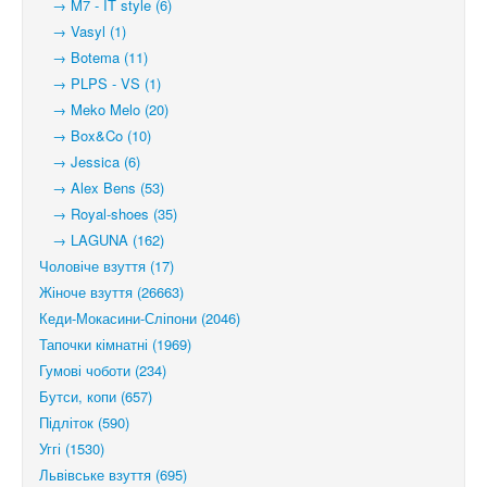
→ M7 - IT style (6)
→ Vasyl (1)
→ Botema (11)
→ PLPS - VS (1)
→ Meko Melo (20)
→ Box&Co (10)
→ Jessica (6)
→ Alex Bens (53)
→ Royal-shoes (35)
→ LAGUNA (162)
Чоловіче взуття (17)
Жіноче взуття (26663)
Кеди-Мокасини-Сліпони (2046)
Тапочки кімнатні (1969)
Гумові чоботи (234)
Бутси, копи (657)
Підліток (590)
Уггі (1530)
Львівське взуття (695)