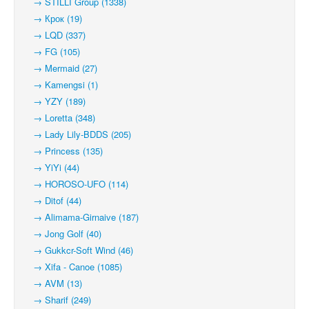
→ STILLI Group (1338)
→ Крок (19)
→ LQD (337)
→ FG (105)
→ Mermaid (27)
→ Kamengsi (1)
→ YZY (189)
→ Loretta (348)
→ Lady Lily-BDDS (205)
→ Princess (135)
→ YiYi (44)
→ HOROSO-UFO (114)
→ Ditof (44)
→ Alimama-Girnaive (187)
→ Jong Golf (40)
→ Gukkcr-Soft Wind (46)
→ Xifa - Canoe (1085)
→ AVM (13)
→ Sharif (249)