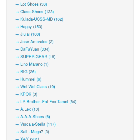
→ Lot Shoes (30)
→ Class-Shoes (133)
→ Kulada-UCSS-MD (162)
→ Happy (150)
→ Jiulai (100)
→ Jose Amorales (2)
→ DaFuYuan (334)
→ SUPER-GEAR (18)
→ Lino Marano (1)
→ BIG (26)
→ Hummel (6)
→ Wei Wei-Class (19)
→ КРОК (3)
→ LR.Brother -Fat Fox-Tamei (84)
→ A.Lex (10)
→ A.A.A.Shoes (6)
→ Viscala-Stella (117)
→ Sali - Mega7 (3)
→ X&Y (201)