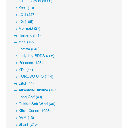
→ STILLI Group (1338)
→ Крок (19)
→ LQD (337)
→ FG (105)
→ Mermaid (27)
→ Kamengsi (1)
→ YZY (189)
→ Loretta (348)
→ Lady Lily-BDDS (205)
→ Princess (135)
→ YiYi (44)
→ HOROSO-UFO (114)
→ Ditof (44)
→ Alimama-Girnaive (187)
→ Jong Golf (40)
→ Gukkcr-Soft Wind (46)
→ Xifa - Canoe (1085)
→ AVM (13)
→ Sharif (249)