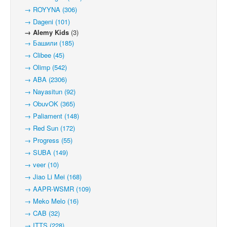
→ ROYYNA (306)
→ Dageni (101)
→ Alemy Kids
(3)
→ Башили (185)
→ Clibee (45)
→ Olimp (542)
→ ABA (2306)
→ Nayasitun (92)
→ ObuvOK (365)
→ Paliament (148)
→ Red Sun (172)
→ Progress (55)
→ SUBA (149)
→ veer (10)
→ Jiao Li Mei (168)
→ AAPR-WSMR (109)
→ Meko Melo (16)
→ CAB (32)
→ ITTS (228)