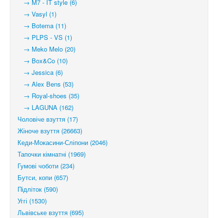
→ M7 - IT style (6)
→ Vasyl (1)
→ Botema (11)
→ PLPS - VS (1)
→ Meko Melo (20)
→ Box&Co (10)
→ Jessica (6)
→ Alex Bens (53)
→ Royal-shoes (35)
→ LAGUNA (162)
Чоловіче взуття (17)
Жіноче взуття (26663)
Кеди-Мокасини-Сліпони (2046)
Тапочки кімнатні (1969)
Гумові чоботи (234)
Бутси, копи (657)
Підліток (590)
Уггі (1530)
Львівське взуття (695)