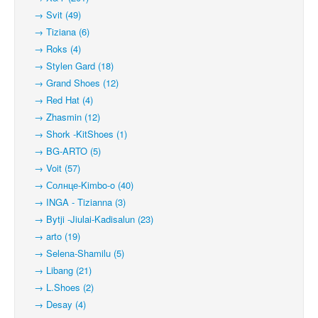
→ Svit (49)
→ Tiziana (6)
→ Roks (4)
→ Stylen Gard (18)
→ Grand Shoes (12)
→ Red Hat (4)
→ Zhasmin (12)
→ Shork -KitShoes (1)
→ BG-ARTO (5)
→ Voit (57)
→ Солнце-Kimbo-o (40)
→ INGA - Tizianna (3)
→ Bytji -Jiulai-Kadisalun (23)
→ arto (19)
→ Selena-Shamilu (5)
→ Libang (21)
→ L.Shoes (2)
→ Desay (4)