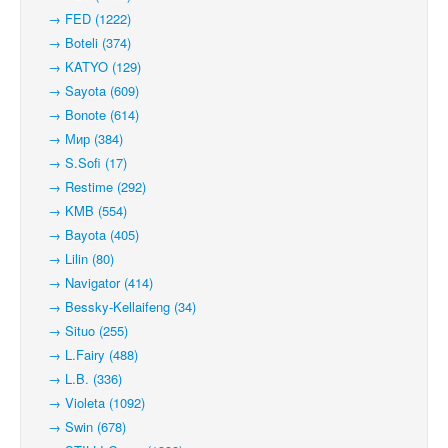
→ FED (1222)
→ Boteli (374)
→ KATYO (129)
→ Sayota (609)
→ Bonote (614)
→ Мир (384)
→ S.Sofi (17)
→ Restime (292)
→ KMB (554)
→ Bayota (405)
→ Lilin (80)
→ Navigator (414)
→ Bessky-Kellaifeng (34)
→ Situo (255)
→ L.Fairy (488)
→ L.B. (336)
→ Violeta (1092)
→ Swin (678)