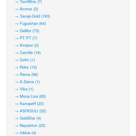
→ TomWins (7)
→ Acorus (2)
→ Захар-Gold (163)
→ Fuguishan (64)
→ DeMur (73)
→ PT PT (7)
→ Kindzer (2)
→ Camille (16)
→ Gofin (1)
→ Roks (13)
→ Rama (96)
→ A.Dama (1)
→ Vika (1)
→ Mona Lisa (65)
→ КалориЯ (23)
→ ASHIGULI (32)
→ GoldStar (4)
→ Nayasitun (23)
→ Inblue (4)