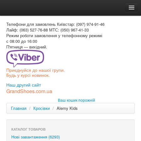
Головна
Телефони для замовлень
Київстар: (097) 974-91-46
Доставка и оплата
Лайф: (063) 527-76-88
МТС: (050) 967-41-33
Режим роботи
замовлення у телефонному режимі
Как заказать
с 08:00 до 16:00
П'ятниця — вихідний.
Контакти
Таблиця розмірів
Приєднуйся до нашої групи.
Вхід для покупця
Будь у курсі новинок.
УКР
Наш другий сайт
GrandShoes.com.ua
УКР
Ваш кошик порожній
РОС
Главная
/
Кросівки
/
Alemy Kids
КАТАЛОГ ТОВАРОВ
Нові завантаження (6293)