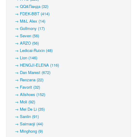
→ QQ&Панда (32)
→ FDEK-BBT (414)
→ M&L Alex (14)
→ Gollmony (17)
→ Seven (56)
→ ARZO (56)
→ Ledicai-Ruixin (48)
→ Lion (146)
→ HENGJI-ELENA (116)
→ Dan Marest (672)
→ Renzana (22)
→ Favorit (32)
→ Allshoes (152)
→ Moli (92)
→ Mei De Li (35)
→ Sanlin (91)
→ Saimaoji (44)
→ Minghong (9)