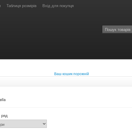
и
Таблиця розмірів
Вхід для покупця
Ваш кошик порожній
ella
 ряд