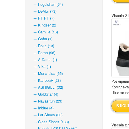
→ Fuguishan (64)
→ DeMur (73)
Viscala 21
→ PT PT (7)
→ Kindzer (2)
→ Camille (16)
→ Gofin (1)
→ Roks (13)
→ Rama (96)
→ A.Dama (1)
→ Vika (1)
→ Mona Lisa (65)
→ КалориЯ (23)
Розмірний
Комплекта
→ ASHIGULI (32)
Ціна за па
→ GoldStar (4)
→ Nayasitun (23)
В КОШ
→ Inblue (4)
→ Lot Shoes (30)
→ Class-Shoes (133)
Viscala 2
→ Kulada-UCSS-MD (162)