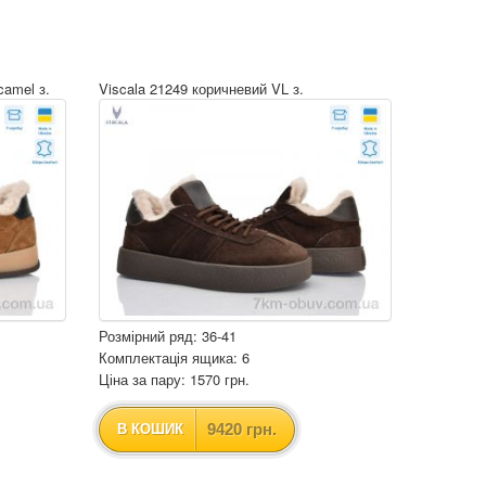
camel з.
Viscala 21249 коричневий VL з.
Розмірний ряд: 36-41
Комплектація ящика: 6
Ціна за пару: 1570 грн.
9420 грн.
В КОШИК