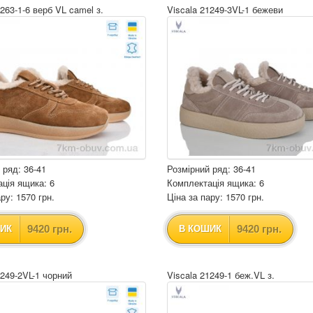
1263-1-6 верб VL camel з.
Viscala 21249-3VL-1 бежеви
 ряд: 36-41
Розмірний ряд: 36-41
ція ящика: 6
Комплектація ящика: 6
ру: 1570 грн.
Ціна за пару: 1570 грн.
9420 грн.
9420 грн.
ИК
В КОШИК
1249-2VL-1 чорний
Viscala 21249-1 беж.VL з.