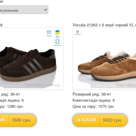
ня
-8
Viscala 21263-1-5 верб чорний VL 
 ряд: 36-41
Розмірний ряд: 36-41
ція ящика: 6
Комплектація ящика: 6
ру: 1280 грн.
Ціна за пару: 1570 грн.
7680 грн.
9420 грн.
ИК
В КОШИК