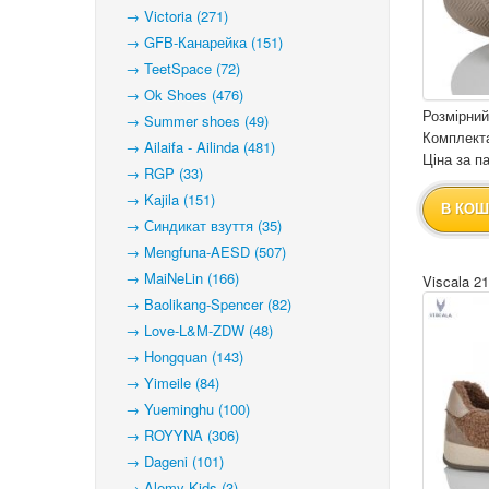
→ Victoria (271)
→ GFB-Канарейка (151)
→ TeetSpace (72)
→ Ok Shoes (476)
Розмірний
→ Summer shoes (49)
Комплекта
→ Ailaifa - Ailinda (481)
Ціна за па
→ RGP (33)
→ Kajila (151)
В КОШ
→ Синдикат взуття (35)
→ Mengfuna-AESD (507)
→ MaiNeLin (166)
Viscala 2
→ Baolikang-Spencer (82)
→ Love-L&M-ZDW (48)
→ Hongquan (143)
→ Yimeile (84)
→ Yueminghu (100)
→ ROYYNA (306)
→ Dageni (101)
→ Alemy Kids (3)