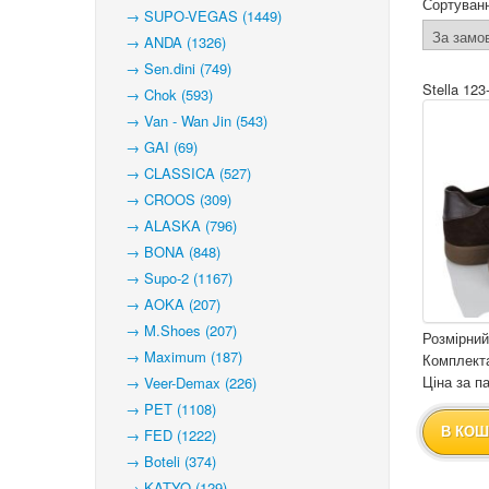
Сортуван
→ SUPO-VEGAS (1449)
→ ANDA (1326)
→ Sen.dini (749)
Stella 123
→ Chok (593)
→ Van - Wan Jin (543)
→ GAI (69)
→ CLASSICA (527)
→ CROOS (309)
→ ALASKA (796)
→ BONA (848)
→ Supo-2 (1167)
→ AOKA (207)
→ M.Shoes (207)
Розмірний
→ Maximum (187)
Комплекта
Ціна за па
→ Veer-Demax (226)
→ PET (1108)
В КОШ
→ FED (1222)
→ Boteli (374)
→ KATYO (129)