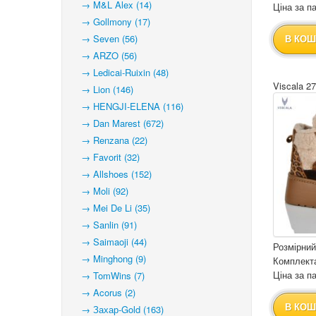
→ M&L Alex (14)
Ціна за па
→ Gollmony (17)
→ Seven (56)
В КОШ
→ ARZO (56)
→ Ledicai-Ruixin (48)
Viscala 2
→ Lion (146)
→ HENGJI-ELENA (116)
→ Dan Marest (672)
→ Renzana (22)
→ Favorit (32)
→ Allshoes (152)
→ Moli (92)
→ Mei De Li (35)
→ Sanlin (91)
→ Saimaoji (44)
Розмірний
→ Minghong (9)
Комплекта
Ціна за па
→ TomWins (7)
→ Acorus (2)
В КОШ
→ Захар-Gold (163)