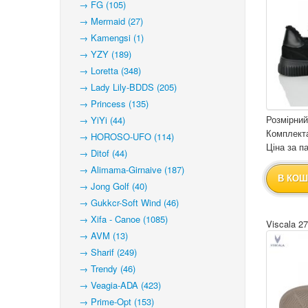
→ FG (105)
→ Mermaid (27)
→ Kamengsi (1)
→ YZY (189)
→ Loretta (348)
→ Lady Lily-BDDS (205)
→ Princess (135)
Розмірний
→ YiYi (44)
Комплекта
→ HOROSO-UFO (114)
Ціна за па
→ Ditof (44)
→ Alimama-Girnaive (187)
В КОШ
→ Jong Golf (40)
→ Gukkcr-Soft Wind (46)
→ Xifa - Canoe (1085)
Viscala 2
→ AVM (13)
→ Sharif (249)
→ Trendy (46)
→ Veagia-ADA (423)
→ Prime-Opt (153)