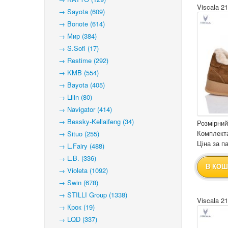
Viscala 2
→ Sayota (609)
→ Bonote (614)
→ Мир (384)
→ S.Sofi (17)
→ Restime (292)
→ KMB (554)
→ Bayota (405)
→ Lilin (80)
→ Navigator (414)
→ Bessky-Kellaifeng (34)
Розмірний
Комплекта
→ Situo (255)
Ціна за па
→ L.Fairy (488)
→ L.B. (336)
В КОШ
→ Violeta (1092)
→ Swin (678)
→ STILLI Group (1338)
Viscala 2
→ Крок (19)
→ LQD (337)