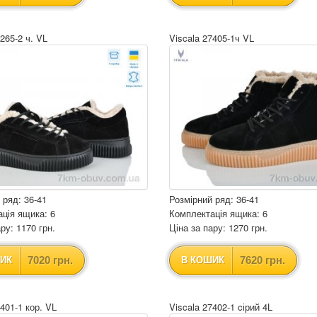
265-2 ч. VL
Viscala 27405-1ч VL
 ряд: 36-41
Розмірний ряд: 36-41
ція ящика: 6
Комплектація ящика: 6
ру: 1170 грн.
Ціна за пару: 1270 грн.
7020 грн.
7620 грн.
ИК
В КОШИК
7401-1 кор. VL
Viscala 27402-1 cірий 4L