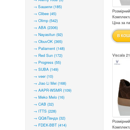
→ Башили (185)
Розмірний
→ Clibee (45)
Комплекта
→ Olimp (542)
Ціна за па
→ ABA (2306)
→ Nayasitun (92)
В КОШ
→ ObuvOK (365)
→ Paliament (148)
Viscala 2
→ Red Sun (172)
→ Progress (55)
→ SUBA (149)
→ veer (10)
→ Jiao Li Mei (168)
→ AAPR-WSMR (109)
→ Meko Melo (16)
→ CAB (32)
→ ITTS (228)
→ QQ&Панда (32)
Розмірний
→ FDEK-BBT (414)
Комплекта