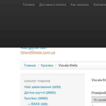
Телефони для замовлень
Київстар: (097) 974-91-46
Головна
Доставка и оплата
Как заказать
Контакт
Лайф: (063) 527-76-88
МТС: (050) 967-41-33
Режим роботи
замовлення у телефонному режимі
с 08:00 до 16:00
П'ятниця — вихідний.
Приєднуйся до нашої групи.
Будь у курсі новинок.
Наш другий сайт
GrandShoes.com.ua
Главная
/
Кросівки
/
Viscala-Stella
Viscala-St
КАТАЛОГ ТОВАРОВ
Нові завантаження (6293)
Дитяче взуття (28800)
Розмірний
Кросівки (36885)
→ BAAS (928)