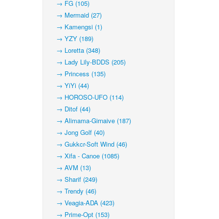
→ FG (105)
→ Mermaid (27)
→ Kamengsi (1)
→ YZY (189)
→ Loretta (348)
→ Lady Lily-BDDS (205)
→ Princess (135)
→ YiYi (44)
→ HOROSO-UFO (114)
→ Ditof (44)
→ Alimama-Girnaive (187)
→ Jong Golf (40)
→ Gukkcr-Soft Wind (46)
→ Xifa - Canoe (1085)
→ AVM (13)
→ Sharif (249)
→ Trendy (46)
→ Veagia-ADA (423)
→ Prime-Opt (153)