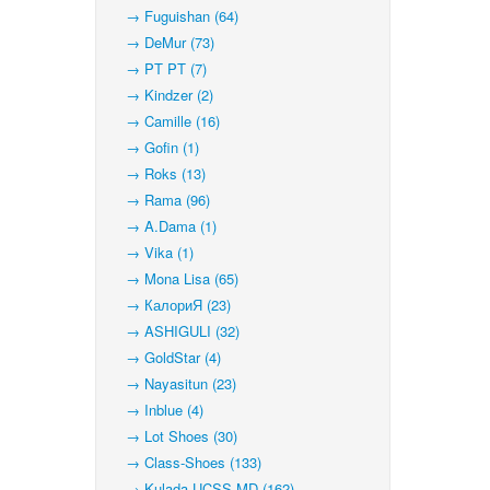
→ Fuguishan (64)
→ DeMur (73)
→ PT PT (7)
→ Kindzer (2)
→ Camille (16)
→ Gofin (1)
→ Roks (13)
→ Rama (96)
→ A.Dama (1)
→ Vika (1)
→ Mona Lisa (65)
→ КалориЯ (23)
→ ASHIGULI (32)
→ GoldStar (4)
→ Nayasitun (23)
→ Inblue (4)
→ Lot Shoes (30)
→ Class-Shoes (133)
→ Kulada-UCSS-MD (162)