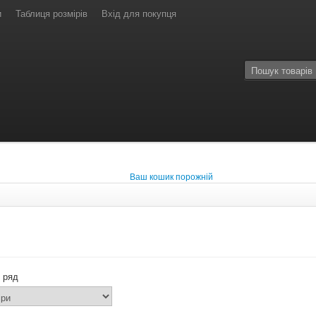
и
Таблиця розмірів
Вхід для покупця
Ваш кошик порожній
 ряд