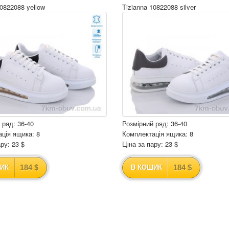
10822088 yellow
Tizianna 10822088 silver
 ряд: 36-40
Розмірний ряд: 36-40
ція ящика: 8
Комплектація ящика: 8
ру: 23 $
Ціна за пару: 23 $
184 $
184 $
ИК
В КОШИК