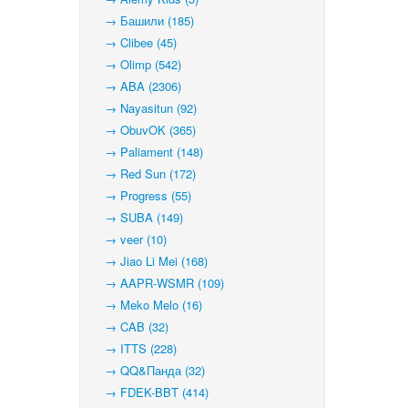
→ Башили (185)
→ Clibee (45)
→ Olimp (542)
→ ABA (2306)
→ Nayasitun (92)
→ ObuvOK (365)
→ Paliament (148)
→ Red Sun (172)
→ Progress (55)
→ SUBA (149)
→ veer (10)
→ Jiao Li Mei (168)
→ AAPR-WSMR (109)
→ Meko Melo (16)
→ CAB (32)
→ ITTS (228)
→ QQ&Панда (32)
→ FDEK-BBT (414)