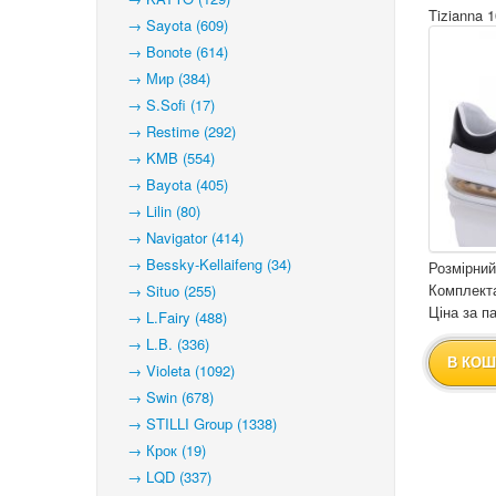
Tizianna 
→ Sayota (609)
→ Bonote (614)
→ Мир (384)
→ S.Sofi (17)
→ Restime (292)
→ KMB (554)
→ Bayota (405)
→ Lilin (80)
→ Navigator (414)
→ Bessky-Kellaifeng (34)
Розмірний
Комплекта
→ Situo (255)
Ціна за па
→ L.Fairy (488)
→ L.B. (336)
В КОШ
→ Violeta (1092)
→ Swin (678)
→ STILLI Group (1338)
→ Крок (19)
→ LQD (337)