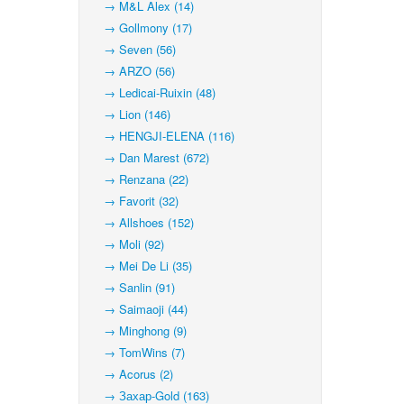
→ M&L Alex (14)
→ Gollmony (17)
→ Seven (56)
→ ARZO (56)
→ Ledicai-Ruixin (48)
→ Lion (146)
→ HENGJI-ELENA (116)
→ Dan Marest (672)
→ Renzana (22)
→ Favorit (32)
→ Allshoes (152)
→ Moli (92)
→ Mei De Li (35)
→ Sanlin (91)
→ Saimaoji (44)
→ Minghong (9)
→ TomWins (7)
→ Acorus (2)
→ Захар-Gold (163)