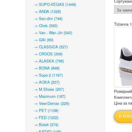
Сортуван
→ SUPO-VEGAS (1449)
→ ANDA (1326)
→ Sen.dini (749)
Tizianna 
→ Chok (593)
→ Van - Wan Jin (543)
→ GAI (69)
→ CLASSICA (527)
→ CROOS (309)
→ ALASKA (796)
→ BONA (848)
→ Supo-2 (1167)
→ AOKA (207)
→ M.Shoes (207)
Розмірний
→ Maximum (187)
Комплекта
Ціна за па
→ Veer-Demax (226)
→ PET (1108)
В КОШ
→ FED (1222)
→ Boteli (374)
→ KATYO (129)