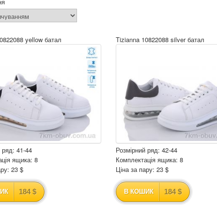
ня
10822088 yellow батал
Tizianna 10822088 silver батал
 ряд: 41-44
Розмірний ряд: 42-44
ція ящика: 8
Комплектація ящика: 8
ру: 23 $
Ціна за пару: 23 $
184 $
184 $
ИК
В КОШИК