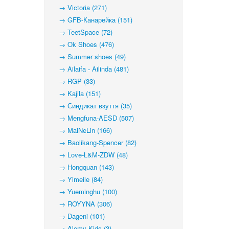
→ Victoria (271)
→ GFB-Канарейка (151)
→ TeetSpace (72)
→ Ok Shoes (476)
→ Summer shoes (49)
→ Ailaifa - Ailinda (481)
→ RGP (33)
→ Kajila (151)
→ Синдикат взуття (35)
→ Mengfuna-AESD (507)
→ MaiNeLin (166)
→ Baolikang-Spencer (82)
→ Love-L&M-ZDW (48)
→ Hongquan (143)
→ Yimeile (84)
→ Yueminghu (100)
→ ROYYNA (306)
→ Dageni (101)
→ Alemy Kids (3)