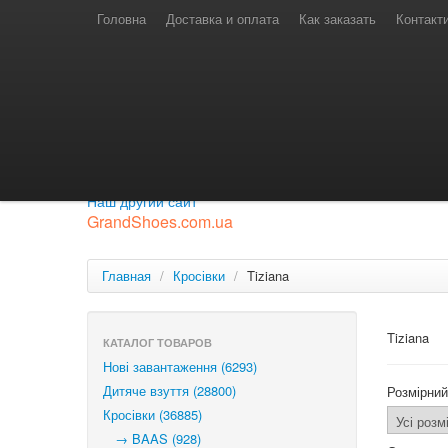
Телефони для замовлень
Київстар: (097) 974-91-46
Головна
Доставка и оплата
Как заказать
Контакт
Лайф: (063) 527-76-88
МТС: (050) 967-41-33
Режим роботи
замовлення у телефонному режимі
с 08:00 до 16:00
П'ятниця — вихідний.
Приєднуйся до нашої групи.
Будь у курсі новинок.
Наш другий сайт
GrandShoes.com.ua
Главная
/
Кросівки
/
Tiziana
Tiziana
КАТАЛОГ ТОВАРОВ
Нові завантаження (6293)
Дитяче взуття (28800)
Розмірний
Кросівки (36885)
→ BAAS (928)