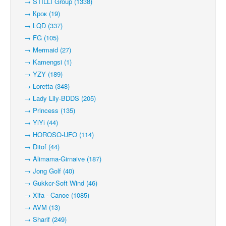
→ STILLI Group (1338)
→ Крок (19)
→ LQD (337)
→ FG (105)
→ Mermaid (27)
→ Kamengsi (1)
→ YZY (189)
→ Loretta (348)
→ Lady Lily-BDDS (205)
→ Princess (135)
→ YiYi (44)
→ HOROSO-UFO (114)
→ Ditof (44)
→ Alimama-Girnaive (187)
→ Jong Golf (40)
→ Gukkcr-Soft Wind (46)
→ Xifa - Canoe (1085)
→ AVM (13)
→ Sharif (249)