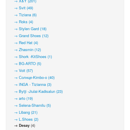
→ X&Y (201)
→ Svit (49)
→ Tiziana (6)
→ Roks (4)
→ Stylen Gard (18)
→ Grand Shoes (12)
→ Red Hat (4)
→ Zhasmin (12)
→ Shork -KitShoes (1)
→ BG-ARTO (5)
→ Voit (57)
→ Солнце-Kimbo-o (40)
→ INGA - Tizianna (3)
→ Bytji -Jiulai-Kadisalun (23)
→ arto (19)
→ Selena-Shamilu (5)
→ Libang (21)
→ L.Shoes (2)
→ Desay
(4)