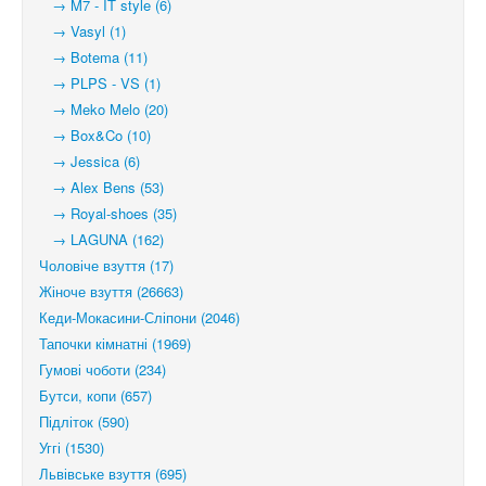
→ M7 - IT style (6)
→ Vasyl (1)
→ Botema (11)
→ PLPS - VS (1)
→ Meko Melo (20)
→ Box&Co (10)
→ Jessica (6)
→ Alex Bens (53)
→ Royal-shoes (35)
→ LAGUNA (162)
Чоловіче взуття (17)
Жіноче взуття (26663)
Кеди-Мокасини-Сліпони (2046)
Тапочки кімнатні (1969)
Гумові чоботи (234)
Бутси, копи (657)
Підліток (590)
Уггі (1530)
Львівське взуття (695)