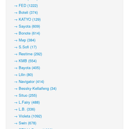
→ FED (1222)
→ Boteli (374)
→ KATYO (129)
→ Sayota (609)
→ Bonote (614)
→ Мир (384)
→ S.Sofi (17)
→ Restime (292)
→ KMB (554)
→ Bayota (405)
→ Lilin (80)
→ Navigator (414)
→ Bessky-Kellaifeng (34)
→ Situo (255)
→ L.Fairy (488)
→ L.B. (336)
→ Violeta (1092)
→ Swin (678)