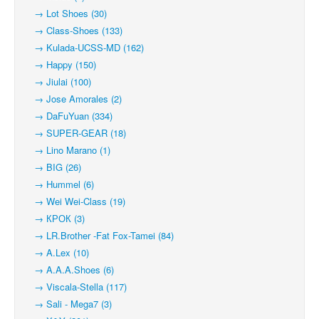
→ Lot Shoes (30)
→ Class-Shoes (133)
→ Kulada-UCSS-MD (162)
→ Happy (150)
→ Jiulai (100)
→ Jose Amorales (2)
→ DaFuYuan (334)
→ SUPER-GEAR (18)
→ Lino Marano (1)
→ BIG (26)
→ Hummel (6)
→ Wei Wei-Class (19)
→ КРОК (3)
→ LR.Brother -Fat Fox-Tamei (84)
→ A.Lex (10)
→ A.A.A.Shoes (6)
→ Viscala-Stella (117)
→ Sali - Mega7 (3)