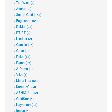
→ TomWins (7)
→ Acorus (2)
→ Захар-Gold (163)
→ Fuguishan (64)
→ DeMur (73)
→ PT PT (7)
→ Kindzer (2)
→ Camille (16)
→ Gofin (1)
→ Roks (13)
→ Rama (96)
→ A.Dama (1)
→ Vika (1)
→ Mona Lisa (65)
→ КалориЯ (23)
→ ASHIGULI (32)
→ GoldStar (4)
→ Nayasitun (23)
→ Inblue (4)