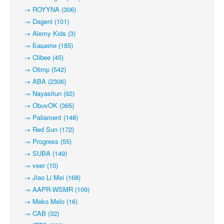
→ ROYYNA (306)
→ Dageni (101)
→ Alemy Kids (3)
→ Башили (185)
→ Clibee (45)
→ Olimp (542)
→ ABA (2306)
→ Nayasitun (92)
→ ObuvOK (365)
→ Paliament (148)
→ Red Sun (172)
→ Progress (55)
→ SUBA (149)
→ veer (10)
→ Jiao Li Mei (168)
→ AAPR-WSMR (109)
→ Meko Melo (16)
→ CAB (32)