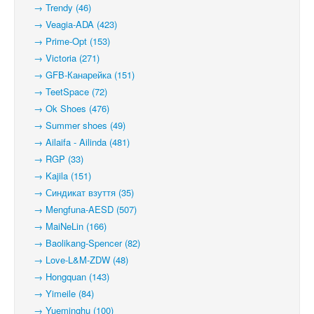
→ Trendy (46)
→ Veagia-ADA (423)
→ Prime-Opt (153)
→ Victoria (271)
→ GFB-Канарейка (151)
→ TeetSpace (72)
→ Ok Shoes (476)
→ Summer shoes (49)
→ Ailaifa - Ailinda (481)
→ RGP (33)
→ Kajila (151)
→ Синдикат взуття (35)
→ Mengfuna-AESD (507)
→ MaiNeLin (166)
→ Baolikang-Spencer (82)
→ Love-L&M-ZDW (48)
→ Hongquan (143)
→ Yimeile (84)
→ Yueminghu (100)