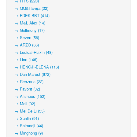
→ ITTS (228)
→ QQ&Панда (32)
→ FDEK-BBT (414)
→ M&L Alex (14)
→ Gollmony (17)
→ Seven (56)
→ ARZO (56)
→ Ledicai-Ruixin (48)
→ Lion (146)
→ HENGJI-ELENA (116)
→ Dan Marest (672)
→ Renzana (22)
→ Favorit (32)
→ Allshoes (152)
→ Moli (92)
→ Mei De Li (35)
→ Sanlin (91)
→ Saimaoji (44)
→ Minghong (9)