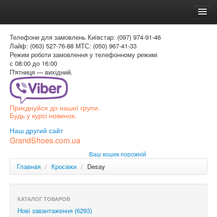
Головна
Телефони для замовлень
Київстар: (097) 974-91-46
Доставка и оплата
Лайф: (063) 527-76-88
МТС: (050) 967-41-33
Режим роботи
замовлення у телефонному режимі
Как заказать
с 08:00 до 16:00
П'ятниця — вихідний.
Контакти
Таблиця розмірів
Приєднуйся до нашої групи.
Вхід для покупця
Будь у курсі новинок.
УКР
Наш другий сайт
GrandShoes.com.ua
УКР
Ваш кошик порожній
РОС
Главная
/
Кросівки
/
Desay
КАТАЛОГ ТОВАРОВ
Нові завантаження (6293)