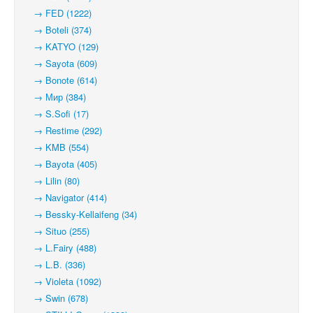
→ FED (1222)
→ Boteli (374)
→ KATYO (129)
→ Sayota (609)
→ Bonote (614)
→ Мир (384)
→ S.Sofi (17)
→ Restime (292)
→ KMB (554)
→ Bayota (405)
→ Lilin (80)
→ Navigator (414)
→ Bessky-Kellaifeng (34)
→ Situo (255)
→ L.Fairy (488)
→ L.B. (336)
→ Violeta (1092)
→ Swin (678)