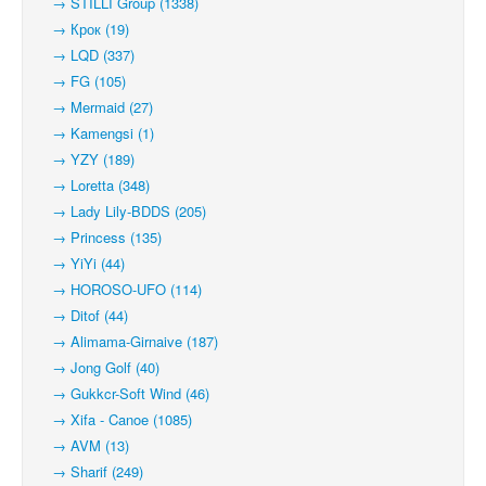
→ STILLI Group (1338)
→ Крок (19)
→ LQD (337)
→ FG (105)
→ Mermaid (27)
→ Kamengsi (1)
→ YZY (189)
→ Loretta (348)
→ Lady Lily-BDDS (205)
→ Princess (135)
→ YiYi (44)
→ HOROSO-UFO (114)
→ Ditof (44)
→ Alimama-Girnaive (187)
→ Jong Golf (40)
→ Gukkcr-Soft Wind (46)
→ Xifa - Canoe (1085)
→ AVM (13)
→ Sharif (249)