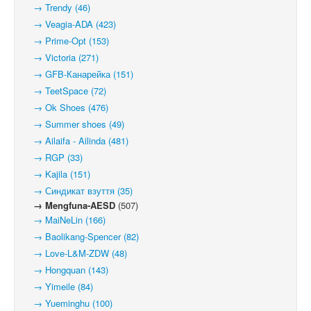
→ Trendy (46)
→ Veagia-ADA (423)
→ Prime-Opt (153)
→ Victoria (271)
→ GFB-Канарейка (151)
→ TeetSpace (72)
→ Ok Shoes (476)
→ Summer shoes (49)
→ Ailaifa - Ailinda (481)
→ RGP (33)
→ Kajila (151)
→ Синдикат взуття (35)
→ Mengfuna-AESD
(507)
→ MaiNeLin (166)
→ Baolikang-Spencer (82)
→ Love-L&M-ZDW (48)
→ Hongquan (143)
→ Yimeile (84)
→ Yueminghu (100)