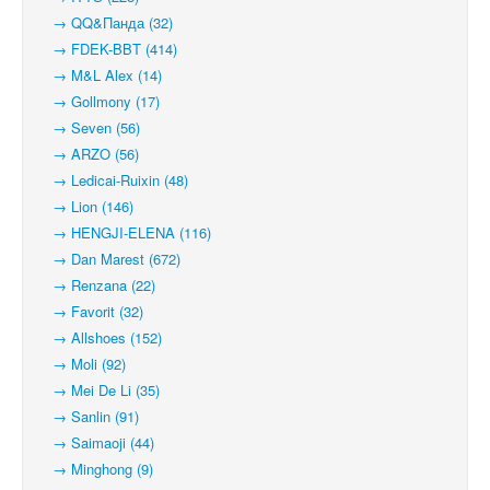
→ QQ&Панда (32)
→ FDEK-BBT (414)
→ M&L Alex (14)
→ Gollmony (17)
→ Seven (56)
→ ARZO (56)
→ Ledicai-Ruixin (48)
→ Lion (146)
→ HENGJI-ELENA (116)
→ Dan Marest (672)
→ Renzana (22)
→ Favorit (32)
→ Allshoes (152)
→ Moli (92)
→ Mei De Li (35)
→ Sanlin (91)
→ Saimaoji (44)
→ Minghong (9)