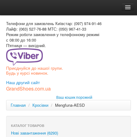
Головна
Телефони для замовлень
Київстар: (097) 974-91-46
Доставка и оплата
Лайф: (063) 527-76-88
МТС: (050) 967-41-33
Режим роботи
замовлення у телефонному режимі
Как заказать
с 08:00 до 16:00
П'ятниця — вихідний.
Контакти
Таблиця розмірів
Приєднуйся до нашої групи.
Вхід для покупця
Будь у курсі новинок.
УКР
Наш другий сайт
GrandShoes.com.ua
УКР
Ваш кошик порожній
РОС
Главная
/
Кросівки
/
Mengfuna-AESD
КАТАЛОГ ТОВАРОВ
Нові завантаження (6293)