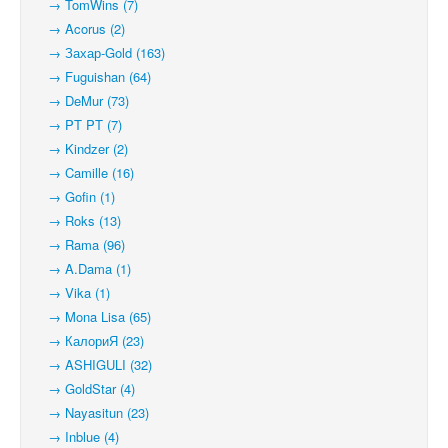
→ TomWins (7)
→ Acorus (2)
→ Захар-Gold (163)
→ Fuguishan (64)
→ DeMur (73)
→ PT PT (7)
→ Kindzer (2)
→ Camille (16)
→ Gofin (1)
→ Roks (13)
→ Rama (96)
→ A.Dama (1)
→ Vika (1)
→ Mona Lisa (65)
→ КалориЯ (23)
→ ASHIGULI (32)
→ GoldStar (4)
→ Nayasitun (23)
→ Inblue (4)