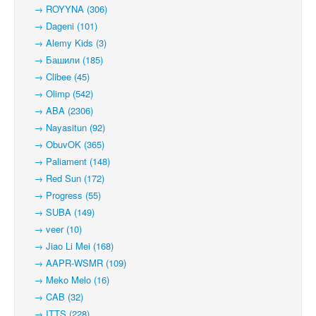
→ ROYYNA (306)
→ Dageni (101)
→ Alemy Kids (3)
→ Башили (185)
→ Clibee (45)
→ Olimp (542)
→ ABA (2306)
→ Nayasitun (92)
→ ObuvOK (365)
→ Paliament (148)
→ Red Sun (172)
→ Progress (55)
→ SUBA (149)
→ veer (10)
→ Jiao Li Mei (168)
→ AAPR-WSMR (109)
→ Meko Melo (16)
→ CAB (32)
→ ITTS (228)