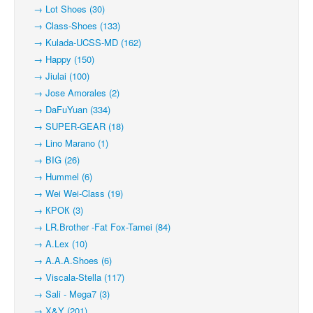
→ Lot Shoes (30)
→ Class-Shoes (133)
→ Kulada-UCSS-MD (162)
→ Happy (150)
→ Jiulai (100)
→ Jose Amorales (2)
→ DaFuYuan (334)
→ SUPER-GEAR (18)
→ Lino Marano (1)
→ BIG (26)
→ Hummel (6)
→ Wei Wei-Class (19)
→ КРОК (3)
→ LR.Brother -Fat Fox-Tamei (84)
→ A.Lex (10)
→ A.A.A.Shoes (6)
→ Viscala-Stella (117)
→ Sali - Mega7 (3)
→ X&Y (201)