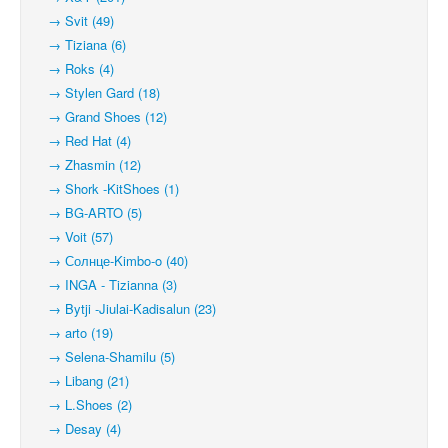
→ Svit (49)
→ Tiziana (6)
→ Roks (4)
→ Stylen Gard (18)
→ Grand Shoes (12)
→ Red Hat (4)
→ Zhasmin (12)
→ Shork -KitShoes (1)
→ BG-ARTO (5)
→ Voit (57)
→ Солнце-Kimbo-o (40)
→ INGA - Tizianna (3)
→ Bytji -Jiulai-Kadisalun (23)
→ arto (19)
→ Selena-Shamilu (5)
→ Libang (21)
→ L.Shoes (2)
→ Desay (4)