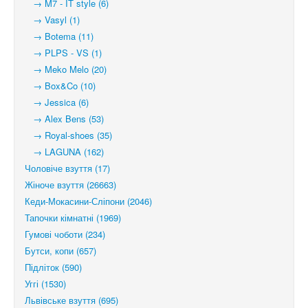
→ M7 - IT style (6)
→ Vasyl (1)
→ Botema (11)
→ PLPS - VS (1)
→ Meko Melo (20)
→ Box&Co (10)
→ Jessica (6)
→ Alex Bens (53)
→ Royal-shoes (35)
→ LAGUNA (162)
Чоловіче взуття (17)
Жіноче взуття (26663)
Кеди-Мокасини-Сліпони (2046)
Тапочки кімнатні (1969)
Гумові чоботи (234)
Бутси, копи (657)
Підліток (590)
Уггі (1530)
Львівське взуття (695)