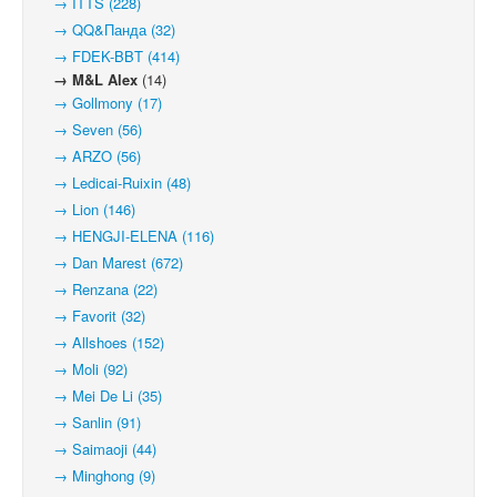
→ ITTS (228)
→ QQ&Панда (32)
→ FDEK-BBT (414)
→ M&L Alex
(14)
→ Gollmony (17)
→ Seven (56)
→ ARZO (56)
→ Ledicai-Ruixin (48)
→ Lion (146)
→ HENGJI-ELENA (116)
→ Dan Marest (672)
→ Renzana (22)
→ Favorit (32)
→ Allshoes (152)
→ Moli (92)
→ Mei De Li (35)
→ Sanlin (91)
→ Saimaoji (44)
→ Minghong (9)