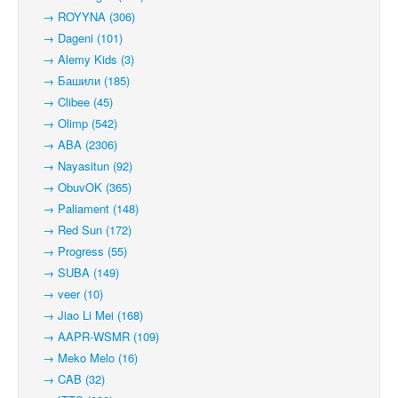
→ ROYYNA (306)
→ Dageni (101)
→ Alemy Kids (3)
→ Башили (185)
→ Clibee (45)
→ Olimp (542)
→ ABA (2306)
→ Nayasitun (92)
→ ObuvOK (365)
→ Paliament (148)
→ Red Sun (172)
→ Progress (55)
→ SUBA (149)
→ veer (10)
→ Jiao Li Mei (168)
→ AAPR-WSMR (109)
→ Meko Melo (16)
→ CAB (32)