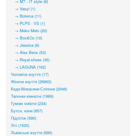
→ M7 - IT style (6)
→ Vasyl (1)
→ Botema (11)
→ PLPS - VS (1)
→ Meko Melo (20)
→ Box&Co (10)
→ Jessica (6)
→ Alex Bens (53)
→ Royal-shoes (35)
→ LAGUNA (162)
Чоловіче взуття (17)
Жіноче взуття (26663)
Кеди-Мокасини-Сліпони (2046)
Тапочки кімнатні (1969)
Гумові чоботи (234)
Бутси, копи (657)
Підліток (590)
Уггі (1530)
Львівське взуття (695)