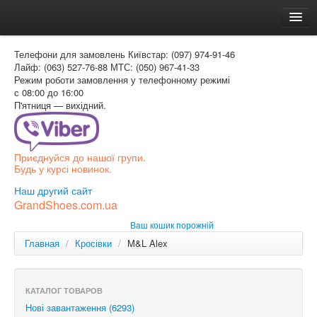
Головна
Телефони для замовлень
Київстар: (097) 974-91-46
Доставка и оплата
Лайф: (063) 527-76-88
МТС: (050) 967-41-33
Режим роботи
замовлення у телефонному режимі
Как заказать
с 08:00 до 16:00
П'ятниця — вихідний.
Контакти
Таблиця розмірів
Приєднуйся до нашої групи.
Вхід для покупця
Будь у курсі новинок.
УКР
Наш другий сайт
GrandShoes.com.ua
УКР
Ваш кошик порожній
РОС
Главная
/
Кросівки
/
M&L Alex
КАТАЛОГ ТОВАРОВ
Нові завантаження (6293)