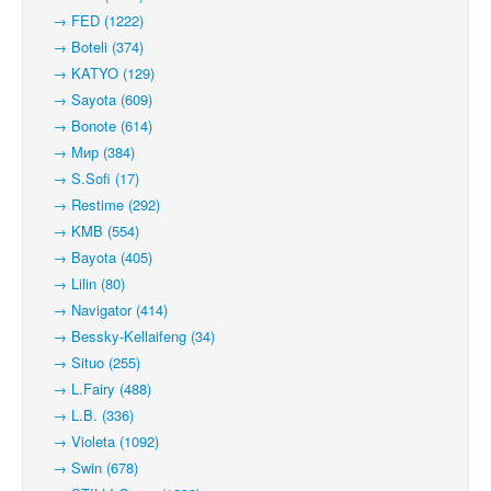
→ FED (1222)
→ Boteli (374)
→ KATYO (129)
→ Sayota (609)
→ Bonote (614)
→ Мир (384)
→ S.Sofi (17)
→ Restime (292)
→ KMB (554)
→ Bayota (405)
→ Lilin (80)
→ Navigator (414)
→ Bessky-Kellaifeng (34)
→ Situo (255)
→ L.Fairy (488)
→ L.B. (336)
→ Violeta (1092)
→ Swin (678)