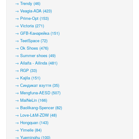
→ Trendy (46)
→ Veagia-ADA (423)
→ Prime-Opt (153)
→ Victoria (271)
→ GFB-Канарейка (151)
→ TeetSpace (72)
→ Ok Shoes (476)
→ Summer shoes (49)
→ Ailaifa - Ailinda (481)
→ RGP (33)
→ Kajila (151)
→ Синдикат взуття (35)
→ Mengfuna-AESD (507)
→ MaiNeLin (166)
→ Baolikang-Spencer (82)
→ Love-L&M-ZDW (48)
→ Hongquan (143)
→ Yimeile (84)
→ Yueminghu (100)