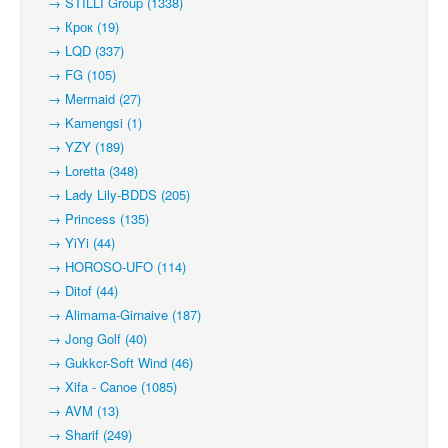
→ STILLI Group (1338)
→ Крок (19)
→ LQD (337)
→ FG (105)
→ Mermaid (27)
→ Kamengsi (1)
→ YZY (189)
→ Loretta (348)
→ Lady Lily-BDDS (205)
→ Princess (135)
→ YiYi (44)
→ HOROSO-UFO (114)
→ Ditof (44)
→ Alimama-Girnaive (187)
→ Jong Golf (40)
→ Gukkcr-Soft Wind (46)
→ Xifa - Canoe (1085)
→ AVM (13)
→ Sharif (249)