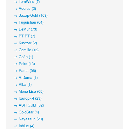
→ TomWins (7)
→ Acorus (2)
→ Захар-Gold (163)
→ Fuguishan (64)
→ DeMur (73)
→ PT PT (7)
→ Kindzer (2)
→ Camille (16)
→ Gofin (1)
→ Roks (13)
→ Rama (96)
→ A.Dama (1)
→ Vika (1)
→ Mona Lisa (65)
→ КалориЯ (23)
→ ASHIGULI (32)
→ GoldStar (4)
→ Nayasitun (23)
→ Inblue (4)