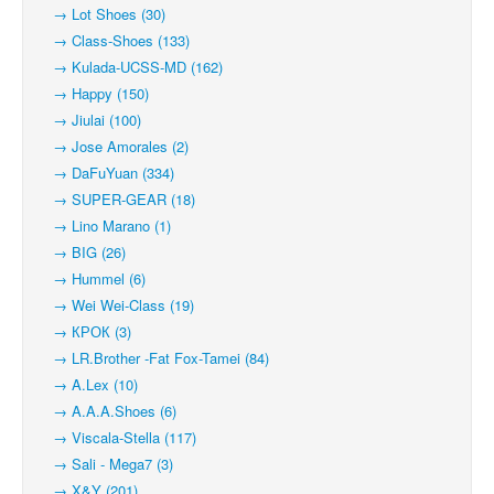
→ Lot Shoes (30)
→ Class-Shoes (133)
→ Kulada-UCSS-MD (162)
→ Happy (150)
→ Jiulai (100)
→ Jose Amorales (2)
→ DaFuYuan (334)
→ SUPER-GEAR (18)
→ Lino Marano (1)
→ BIG (26)
→ Hummel (6)
→ Wei Wei-Class (19)
→ КРОК (3)
→ LR.Brother -Fat Fox-Tamei (84)
→ A.Lex (10)
→ A.A.A.Shoes (6)
→ Viscala-Stella (117)
→ Sali - Mega7 (3)
→ X&Y (201)