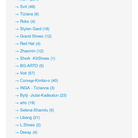
→ Svit (49)
→ Tiziana (6)
→ Roks (4)
→ Stylen Gard (18)
→ Grand Shoes (12)
→ Red Hat (4)
→ Zhasmin (12)
→ Shork -KitShoes (1)
→ BG-ARTO (5)
→ Voit (57)
→ Солнце-Kimbo-o (40)
→ INGA - Tizianna (3)
→ Bytji -Jiulai-Kadisalun (23)
→ arto (19)
→ Selena-Shamilu (5)
→ Libang (21)
→ L.Shoes (2)
→ Desay (4)