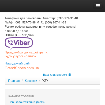
Головна
Телефони для замовлень
Київстар: (097) 974-91-46
Доставка и оплата
Лайф: (063) 527-76-88
МТС: (050) 967-41-33
Режим роботи
замовлення у телефонному режимі
Как заказать
с 08:00 до 16:00
П'ятниця — вихідний.
Контакти
Таблиця розмірів
Приєднуйся до нашої групи.
Вхід для покупця
Будь у курсі новинок.
УКР
Наш другий сайт
GrandShoes.com.ua
УКР
Ваш кошик порожній
РОС
Главная
/
Кросівки
/
YZY
КАТАЛОГ ТОВАРОВ
Нові завантаження (6293)