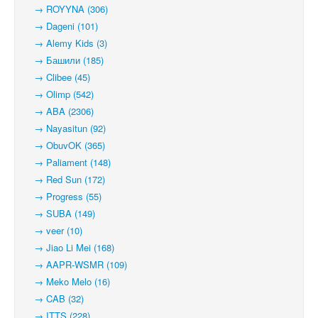
→ ROYYNA (306)
→ Dageni (101)
→ Alemy Kids (3)
→ Башили (185)
→ Clibee (45)
→ Olimp (542)
→ ABA (2306)
→ Nayasitun (92)
→ ObuvOK (365)
→ Paliament (148)
→ Red Sun (172)
→ Progress (55)
→ SUBA (149)
→ veer (10)
→ Jiao Li Mei (168)
→ AAPR-WSMR (109)
→ Meko Melo (16)
→ CAB (32)
→ ITTS (228)