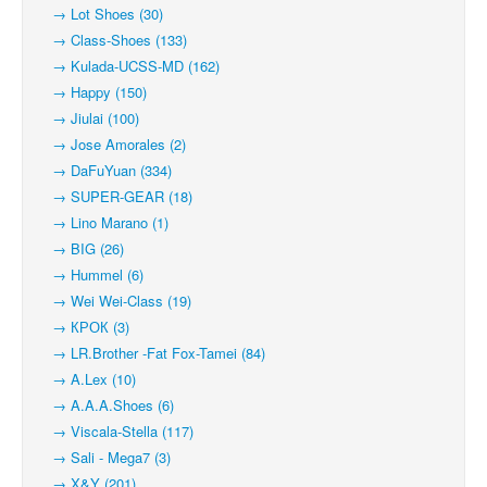
→ Lot Shoes (30)
→ Class-Shoes (133)
→ Kulada-UCSS-MD (162)
→ Happy (150)
→ Jiulai (100)
→ Jose Amorales (2)
→ DaFuYuan (334)
→ SUPER-GEAR (18)
→ Lino Marano (1)
→ BIG (26)
→ Hummel (6)
→ Wei Wei-Class (19)
→ КРОК (3)
→ LR.Brother -Fat Fox-Tamei (84)
→ A.Lex (10)
→ A.A.A.Shoes (6)
→ Viscala-Stella (117)
→ Sali - Mega7 (3)
→ X&Y (201)