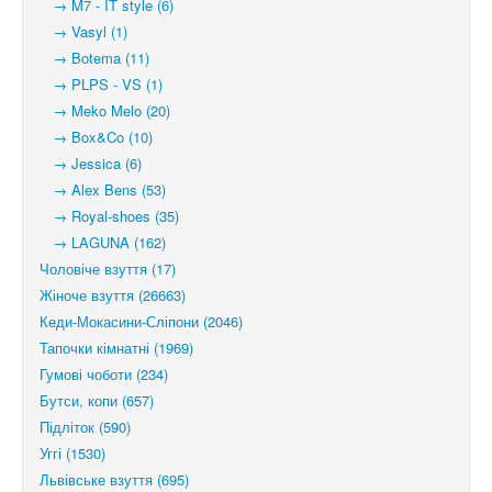
→ M7 - IT style (6)
→ Vasyl (1)
→ Botema (11)
→ PLPS - VS (1)
→ Meko Melo (20)
→ Box&Co (10)
→ Jessica (6)
→ Alex Bens (53)
→ Royal-shoes (35)
→ LAGUNA (162)
Чоловіче взуття (17)
Жіноче взуття (26663)
Кеди-Мокасини-Сліпони (2046)
Тапочки кімнатні (1969)
Гумові чоботи (234)
Бутси, копи (657)
Підліток (590)
Уггі (1530)
Львівське взуття (695)