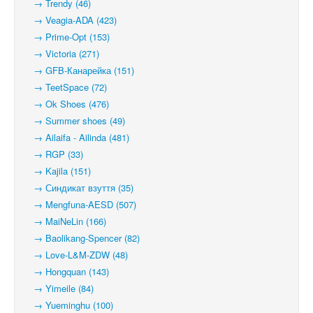
→ Trendy (46)
→ Veagia-ADA (423)
→ Prime-Opt (153)
→ Victoria (271)
→ GFB-Канарейка (151)
→ TeetSpace (72)
→ Ok Shoes (476)
→ Summer shoes (49)
→ Ailaifa - Ailinda (481)
→ RGP (33)
→ Kajila (151)
→ Синдикат взуття (35)
→ Mengfuna-AESD (507)
→ MaiNeLin (166)
→ Baolikang-Spencer (82)
→ Love-L&M-ZDW (48)
→ Hongquan (143)
→ Yimeile (84)
→ Yueminghu (100)