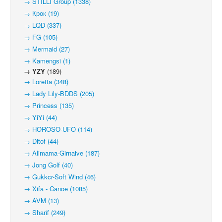
→ STILLI Group (1338)
→ Крок (19)
→ LQD (337)
→ FG (105)
→ Mermaid (27)
→ Kamengsi (1)
→ YZY
(189)
→ Loretta (348)
→ Lady Lily-BDDS (205)
→ Princess (135)
→ YiYi (44)
→ HOROSO-UFO (114)
→ Ditof (44)
→ Alimama-Girnaive (187)
→ Jong Golf (40)
→ Gukkcr-Soft Wind (46)
→ Xifa - Canoe (1085)
→ AVM (13)
→ Sharif (249)