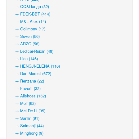
→ QQ&Панда (32)
→ FDEK-BBT (414)
→ M&L Alex (14)
→ Gollmony (17)
→ Seven (56)
→ ARZO (56)
→ Ledicai-Ruixin (48)
→ Lion (146)
→ HENGJI-ELENA (116)
→ Dan Marest (672)
→ Renzana (22)
→ Favorit (32)
→ Allshoes (152)
→ Moli (92)
→ Mei De Li (35)
→ Sanlin (91)
→ Saimaoji (44)
→ Minghong (9)