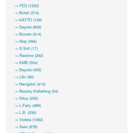
→ FED (1222)
→ Boteli (374)
→ KATYO (129)
→ Sayota (609)
→ Bonote (614)
→ Мир (384)
→ S.Sofi (17)
→ Restime (292)
→ KMB (554)
→ Bayota (405)
→ Lilin (80)
→ Navigator (414)
→ Bessky-Kellaifeng (34)
→ Situo (255)
→ L.Fairy (488)
→ L.B. (336)
→ Violeta (1092)
→ Swin (678)