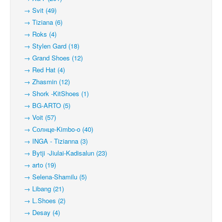
→ Svit (49)
→ Tiziana (6)
→ Roks (4)
→ Stylen Gard (18)
→ Grand Shoes (12)
→ Red Hat (4)
→ Zhasmin (12)
→ Shork -KitShoes (1)
→ BG-ARTO (5)
→ Voit (57)
→ Солнце-Kimbo-o (40)
→ INGA - Tizianna (3)
→ Bytji -Jiulai-Kadisalun (23)
→ arto (19)
→ Selena-Shamilu (5)
→ Libang (21)
→ L.Shoes (2)
→ Desay (4)