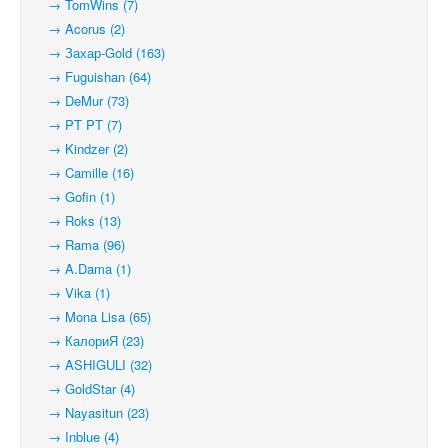
→ TomWins (7)
→ Acorus (2)
→ Захар-Gold (163)
→ Fuguishan (64)
→ DeMur (73)
→ PT PT (7)
→ Kindzer (2)
→ Camille (16)
→ Gofin (1)
→ Roks (13)
→ Rama (96)
→ A.Dama (1)
→ Vika (1)
→ Mona Lisa (65)
→ КалориЯ (23)
→ ASHIGULI (32)
→ GoldStar (4)
→ Nayasitun (23)
→ Inblue (4)