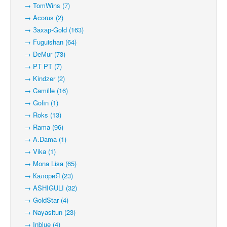
→ TomWins (7)
→ Acorus (2)
→ Захар-Gold (163)
→ Fuguishan (64)
→ DeMur (73)
→ PT PT (7)
→ Kindzer (2)
→ Camille (16)
→ Gofin (1)
→ Roks (13)
→ Rama (96)
→ A.Dama (1)
→ Vika (1)
→ Mona Lisa (65)
→ КалориЯ (23)
→ ASHIGULI (32)
→ GoldStar (4)
→ Nayasitun (23)
→ Inblue (4)