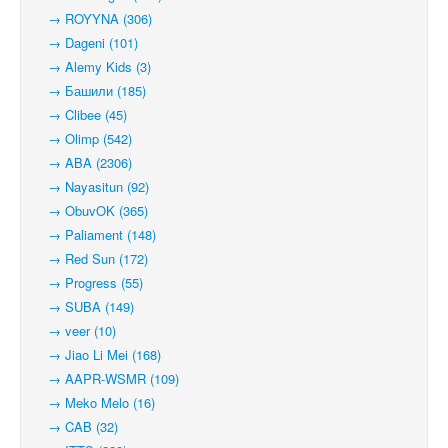
→ ROYYNA (306)
→ Dageni (101)
→ Alemy Kids (3)
→ Башили (185)
→ Clibee (45)
→ Olimp (542)
→ ABA (2306)
→ Nayasitun (92)
→ ObuvOK (365)
→ Paliament (148)
→ Red Sun (172)
→ Progress (55)
→ SUBA (149)
→ veer (10)
→ Jiao Li Mei (168)
→ AAPR-WSMR (109)
→ Meko Melo (16)
→ CAB (32)