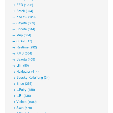
→ FED (1222)
→ Boteli (374)
→ KATYO (129)
→ Sayota (609)
→ Bonote (614)
→ Мир (384)
→ S.Sofi (17)
→ Restime (292)
→ KMB (554)
→ Bayota (405)
→ Lilin (80)
→ Navigator (414)
→ Bessky-Kellaifeng (34)
→ Situo (255)
→ L.Fairy (488)
→ L.B. (336)
→ Violeta (1092)
→ Swin (678)