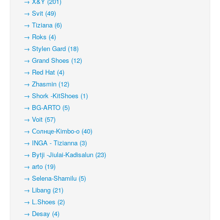
→ X&Y (201)
→ Svit (49)
→ Tiziana (6)
→ Roks (4)
→ Stylen Gard (18)
→ Grand Shoes (12)
→ Red Hat (4)
→ Zhasmin (12)
→ Shork -KitShoes (1)
→ BG-ARTO (5)
→ Voit (57)
→ Солнце-Kimbo-o (40)
→ INGA - Tizianna (3)
→ Bytji -Jiulai-Kadisalun (23)
→ arto (19)
→ Selena-Shamilu (5)
→ Libang (21)
→ L.Shoes (2)
→ Desay (4)