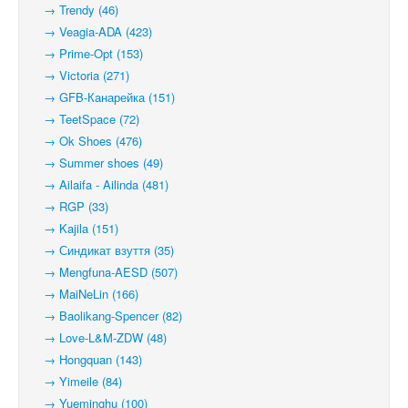
→ Trendy (46)
→ Veagia-ADA (423)
→ Prime-Opt (153)
→ Victoria (271)
→ GFB-Канарейка (151)
→ TeetSpace (72)
→ Ok Shoes (476)
→ Summer shoes (49)
→ Ailaifa - Ailinda (481)
→ RGP (33)
→ Kajila (151)
→ Синдикат взуття (35)
→ Mengfuna-AESD (507)
→ MaiNeLin (166)
→ Baolikang-Spencer (82)
→ Love-L&M-ZDW (48)
→ Hongquan (143)
→ Yimeile (84)
→ Yueminghu (100)