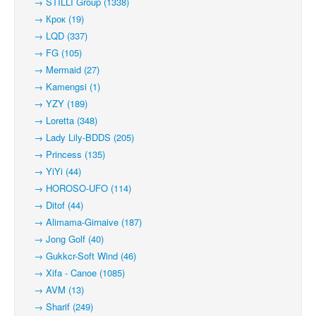
→ STILLI Group (1338)
→ Крок (19)
→ LQD (337)
→ FG (105)
→ Mermaid (27)
→ Kamengsi (1)
→ YZY (189)
→ Loretta (348)
→ Lady Lily-BDDS (205)
→ Princess (135)
→ YiYi (44)
→ HOROSO-UFO (114)
→ Ditof (44)
→ Alimama-Girnaive (187)
→ Jong Golf (40)
→ Gukkcr-Soft Wind (46)
→ Xifa - Canoe (1085)
→ AVM (13)
→ Sharif (249)