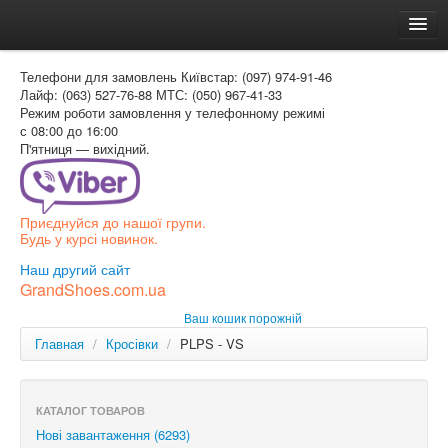
Головна
Телефони для замовлень
Київстар: (097) 974-91-46
Доставка и оплата
Лайф: (063) 527-76-88
МТС: (050) 967-41-33
Режим роботи
замовлення у телефонному режимі
Как заказать
с 08:00 до 16:00
П'ятниця — вихідний.
Контакти
Таблиця розмірів
Приєднуйся до нашої групи.
Вхід для покупця
Будь у курсі новинок.
УКР
Наш другий сайт
GrandShoes.com.ua
УКР
Ваш кошик порожній
РОС
Главная
/
Кросівки
/
PLPS - VS
КАТАЛОГ ТОВАРОВ
Нові завантаження (6293)