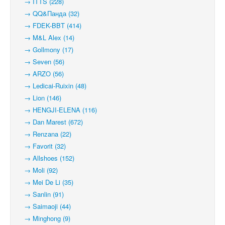
→ ITTS (228)
→ QQ&Панда (32)
→ FDEK-BBT (414)
→ M&L Alex (14)
→ Gollmony (17)
→ Seven (56)
→ ARZO (56)
→ Ledicai-Ruixin (48)
→ Lion (146)
→ HENGJI-ELENA (116)
→ Dan Marest (672)
→ Renzana (22)
→ Favorit (32)
→ Allshoes (152)
→ Moli (92)
→ Mei De Li (35)
→ Sanlin (91)
→ Saimaoji (44)
→ Minghong (9)