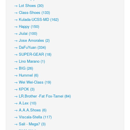
→ Lot Shoes (30)
→ Class-Shoes (133)
→ Kulada-UCSS-MD (162)
→ Happy (150)
→ Jiulai (100)
→ Jose Amorales (2)
→ DaFuYuan (334)
→ SUPER-GEAR (18)
→ Lino Marano (1)
→ BIG (26)
→ Hummel (6)
→ Wei Wei-Class (19)
→ КРОК (3)
→ LR.Brother -Fat Fox-Tamei (84)
→ A.Lex (10)
→ A.A.A.Shoes (6)
→ Viscala-Stella (117)
→ Sali - Mega7 (3)