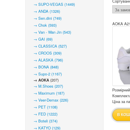
Сортуван
→ SUPO-VEGAS (1449)
→ ANDA (1326)
→ Sen.dini (749)
AOKA A21
→ Chok (593)
→ Van - Wan Jin (543)
→ GAI (69)
→ CLASSICA (527)
→ CROOS (309)
→ ALASKA (796)
→ BONA (848)
→ Supo-2 (1167)
→ AOKA
(207)
→ M.Shoes (207)
Розмірний
→ Maximum (187)
Комплекта
→ Veer-Demax (226)
Ціна за па
→ PET (1108)
→ FED (1222)
В КОШ
→ Boteli (374)
→ KATYO (129)