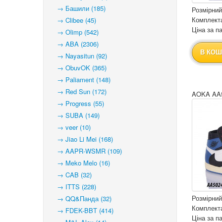
→ Башили (185)
Розмірний
Комплекта
→ Clibee (45)
Ціна за па
→ Olimp (542)
→ ABA (2306)
В КОШ
→ Nayasitun (92)
→ ObuvOK (365)
→ Paliament (148)
→ Red Sun (172)
AOKA AA5
→ Progress (55)
→ SUBA (149)
→ veer (10)
→ Jiao Li Mei (168)
→ AAPR-WSMR (109)
→ Meko Melo (16)
→ CAB (32)
→ ITTS (228)
Розмірний
→ QQ&Панда (32)
Комплекта
→ FDEK-BBT (414)
Ціна за па