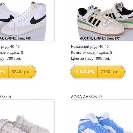
 ряд: 40-45
Розмірний ряд: 40-45
ція ящика: 8
Комплектація ящика: 8
ру: 780 грн.
Ціна за пару: 895 грн.
6240 грн.
7160 грн.
ИК
В КОШИК
511-9
AOKA AA5525-17