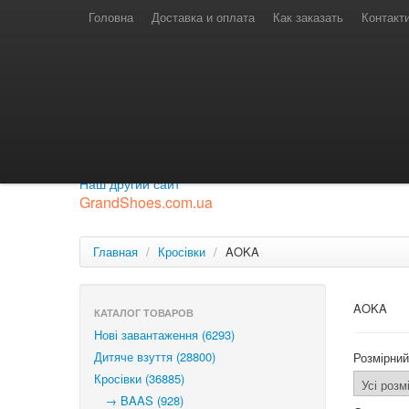
Телефони для замовлень
Київстар: (097) 974-91-46
Головна
Доставка и оплата
Как заказать
Контакт
Лайф: (063) 527-76-88
МТС: (050) 967-41-33
Режим роботи
замовлення у телефонному режимі
с 08:00 до 16:00
П'ятниця — вихідний.
Приєднуйся до нашої групи.
Будь у курсі новинок.
Наш другий сайт
GrandShoes.com.ua
Главная
/
Кросівки
/
AOKA
AOKA
КАТАЛОГ ТОВАРОВ
Нові завантаження (6293)
Дитяче взуття (28800)
Розмірний
Кросівки (36885)
→ BAAS (928)