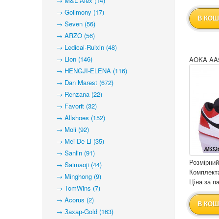
→ M&L Alex (14)
→ Gollmony (17)
В КОШ
→ Seven (56)
→ ARZO (56)
→ Ledicai-Ruixin (48)
→ Lion (146)
AOKA AA5
→ HENGJI-ELENA (116)
→ Dan Marest (672)
→ Renzana (22)
→ Favorit (32)
→ Allshoes (152)
→ Moli (92)
→ Mei De Li (35)
→ Sanlin (91)
Розмірний
→ Saimaoji (44)
Комплекта
→ Minghong (9)
Ціна за па
→ TomWins (7)
→ Acorus (2)
В КОШ
→ Захар-Gold (163)