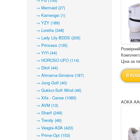
→ FG (105)
→ Mermaid (27)
→ Kamengsi (1)
→ YZY (189)
→ Loretta (348)
→ Lady Lily-BDDS (205)
→ Princess (135)
Розмірний
→ YiYi (44)
Комплекта
→ HOROSO-UFO (114)
Ціна за па
→ Ditof (44)
→ Alimama-Girnaive (187)
В КОШ
→ Jong Golf (40)
→ Gukkcr-Soft Wind (46)
→ Xifa - Canoe (1085)
AOKA AA5
→ AVM (13)
→ Sharif (249)
→ Trendy (46)
→ Veagia-ADA (423)
→ Prime-Opt (153)