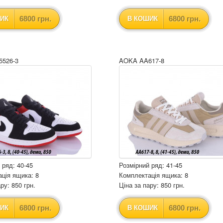
6800 грн.
6800 грн.
ИК
В КОШИК
526-3
AOKA AA617-8
 ряд: 40-45
Розмірний ряд: 41-45
ція ящика: 8
Комплектація ящика: 8
ру: 850 грн.
Ціна за пару: 850 грн.
6800 грн.
6800 грн.
ИК
В КОШИК