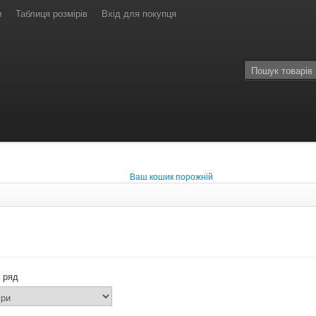
и
Таблиця розмірів
Вхід для покупця
Ваш кошик порожній
 ряд