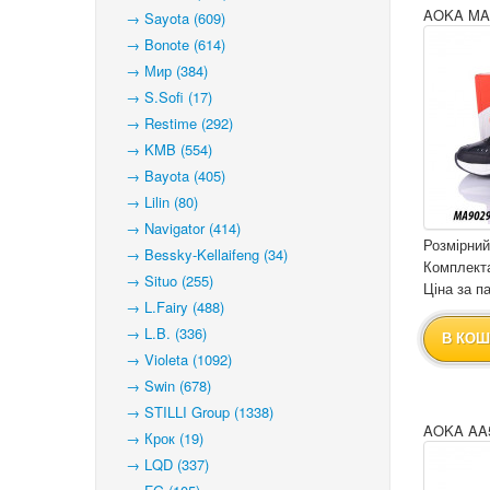
AOKA MA
→ Sayota (609)
→ Bonote (614)
→ Мир (384)
→ S.Sofi (17)
→ Restime (292)
→ KMB (554)
→ Bayota (405)
→ Lilin (80)
→ Navigator (414)
Розмірний
→ Bessky-Kellaifeng (34)
Комплекта
→ Situo (255)
Ціна за па
→ L.Fairy (488)
→ L.B. (336)
В КОШ
→ Violeta (1092)
→ Swin (678)
→ STILLI Group (1338)
AOKA AA5
→ Крок (19)
→ LQD (337)