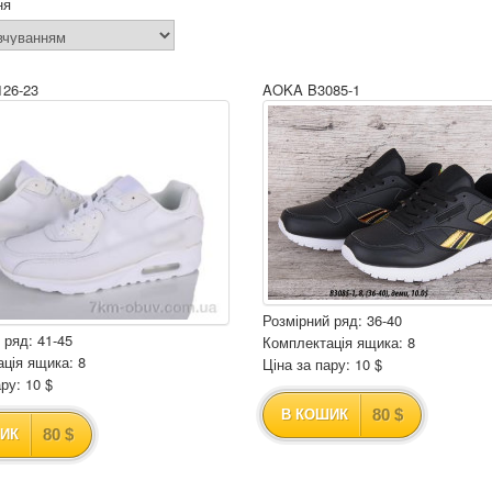
ня
26-23
AOKA B3085-1
Розмірний ряд: 36-40
 ряд: 41-45
Комплектація ящика: 8
ція ящика: 8
Ціна за пару: 10 $
ру: 10 $
80 $
В КОШИК
80 $
ИК