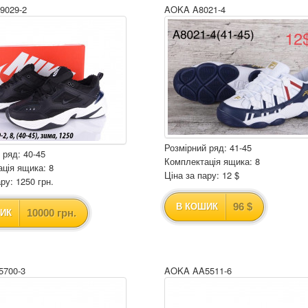
9029-2
AOKA A8021-4
Розмірний ряд: 41-45
 ряд: 40-45
Комплектація ящика: 8
ція ящика: 8
Ціна за пару: 12 $
ру: 1250 грн.
96 $
В КОШИК
10000 грн.
ИК
700-3
AOKA AA5511-6