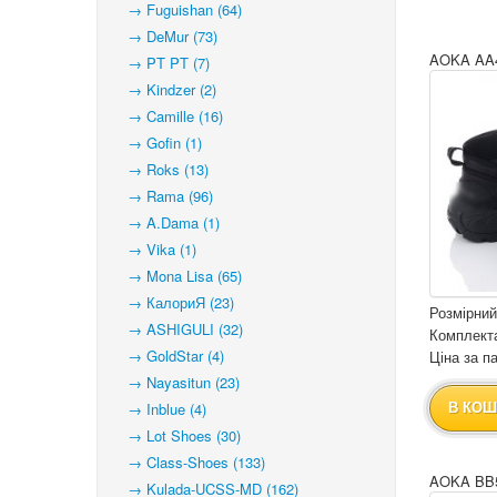
→ Fuguishan (64)
→ DeMur (73)
AOKA AA4
→ PT PT (7)
→ Kindzer (2)
→ Camille (16)
→ Gofin (1)
→ Roks (13)
→ Rama (96)
→ A.Dama (1)
→ Vika (1)
→ Mona Lisa (65)
→ КалориЯ (23)
Розмірний
→ ASHIGULI (32)
Комплекта
→ GoldStar (4)
Ціна за па
→ Nayasitun (23)
→ Inblue (4)
В КОШ
→ Lot Shoes (30)
→ Class-Shoes (133)
AOKA BB5
→ Kulada-UCSS-MD (162)