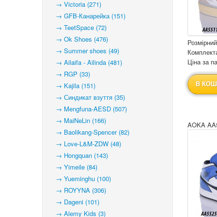
→ Victoria (271)
→ GFB-Канарейка (151)
→ TeetSpace (72)
→ Ok Shoes (476)
Розмірний
→ Summer shoes (49)
Комплекта
Ціна за па
→ Ailaifa - Ailinda (481)
→ RGP (33)
В КОШ
→ Kajila (151)
→ Синдикат взуття (35)
→ Mengfuna-AESD (507)
→ MaiNeLin (166)
AOKA AA5
→ Baolikang-Spencer (82)
→ Love-L&M-ZDW (48)
→ Hongquan (143)
→ Yimeile (84)
→ Yueminghu (100)
→ ROYYNA (306)
→ Dageni (101)
→ Alemy Kids (3)