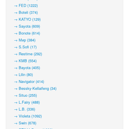
→ FED (1222)
→ Boteli (374)
→ KATYO (129)
→ Sayota (609)
→ Bonote (614)
→ Мир (384)
→ S.Sofi (17)
→ Restime (292)
→ KMB (554)
→ Bayota (405)
→ Lilin (80)
→ Navigator (414)
→ Bessky-Kellaifeng (34)
→ Situo (255)
→ L.Fairy (488)
→ L.B. (336)
→ Violeta (1092)
→ Swin (678)