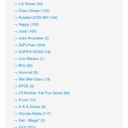
→ Lot Shoes (30)
→ Class-Shoes (133)
→ Kulada-UCSS-MD (162)
→ Happy (150)
→ Jiulai (100)
→ Jose Amorales (2)
→ DaFuYuan (334)
→ SUPER-GEAR (18)
→ Lino Marano (1)
→ BIG (26)
→ Hummel (6)
→ Wei Wei-Class (19)
→ КРОК (3)
→ LR.Brother -Fat Fox-Tamei (84)
→ A.Lex (10)
→ A.A.A.Shoes (6)
→ Viscala-Stella (117)
→ Sali - Mega7 (3)
→ X&Y (201)