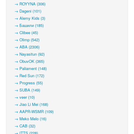
→ ROYYNA (306)
→ Dageni (101)
→ Alemy Kids (3)
→ Башили (185)
→ Clibee (45)
→ Olimp (542)
→ ABA (2306)
→ Nayasitun (92)
→ ObuvOK (365)
→ Paliament (148)
→ Red Sun (172)
→ Progress (55)
→ SUBA (149)
→ veer (10)
→ Jiao Li Mei (168)
→ AAPR-WSMR (109)
→ Meko Melo (16)
→ CAB (32)
→ ITTS (228)