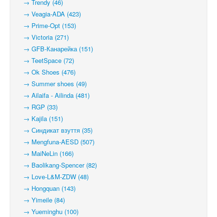
→ Trendy (46)
→ Veagia-ADA (423)
→ Prime-Opt (153)
→ Victoria (271)
→ GFB-Канарейка (151)
→ TeetSpace (72)
→ Ok Shoes (476)
→ Summer shoes (49)
→ Ailaifa - Ailinda (481)
→ RGP (33)
→ Kajila (151)
→ Синдикат взуття (35)
→ Mengfuna-AESD (507)
→ MaiNeLin (166)
→ Baolikang-Spencer (82)
→ Love-L&M-ZDW (48)
→ Hongquan (143)
→ Yimeile (84)
→ Yueminghu (100)