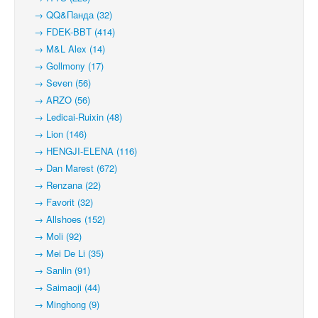
→ QQ&Панда (32)
→ FDEK-BBT (414)
→ M&L Alex (14)
→ Gollmony (17)
→ Seven (56)
→ ARZO (56)
→ Ledicai-Ruixin (48)
→ Lion (146)
→ HENGJI-ELENA (116)
→ Dan Marest (672)
→ Renzana (22)
→ Favorit (32)
→ Allshoes (152)
→ Moli (92)
→ Mei De Li (35)
→ Sanlin (91)
→ Saimaoji (44)
→ Minghong (9)