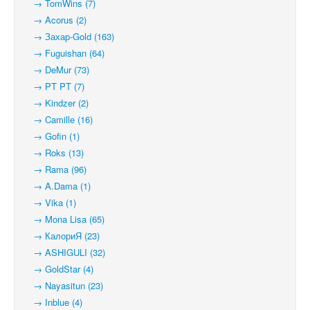
→ TomWins (7)
→ Acorus (2)
→ Захар-Gold (163)
→ Fuguishan (64)
→ DeMur (73)
→ PT PT (7)
→ Kindzer (2)
→ Camille (16)
→ Gofin (1)
→ Roks (13)
→ Rama (96)
→ A.Dama (1)
→ Vika (1)
→ Mona Lisa (65)
→ КалориЯ (23)
→ ASHIGULI (32)
→ GoldStar (4)
→ Nayasitun (23)
→ Inblue (4)