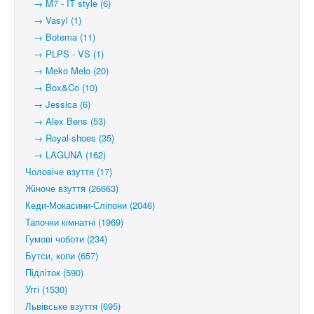
→ M7 - IT style (6)
→ Vasyl (1)
→ Botema (11)
→ PLPS - VS (1)
→ Meko Melo (20)
→ Box&Co (10)
→ Jessica (6)
→ Alex Bens (53)
→ Royal-shoes (35)
→ LAGUNA (162)
Чоловіче взуття (17)
Жіноче взуття (26663)
Кеди-Мокасини-Сліпони (2046)
Тапочки кімнатні (1969)
Гумові чоботи (234)
Бутси, копи (657)
Підліток (590)
Уггі (1530)
Львівське взуття (695)