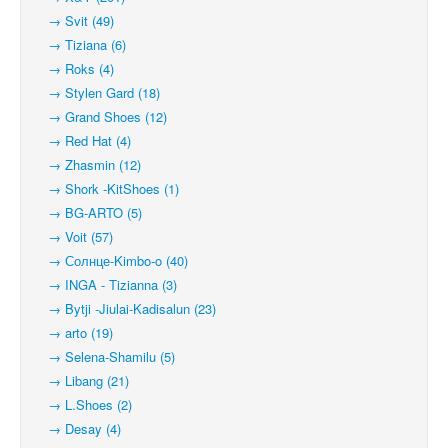
→ Svit (49)
→ Tiziana (6)
→ Roks (4)
→ Stylen Gard (18)
→ Grand Shoes (12)
→ Red Hat (4)
→ Zhasmin (12)
→ Shork -KitShoes (1)
→ BG-ARTO (5)
→ Voit (57)
→ Солнце-Kimbo-o (40)
→ INGA - Tizianna (3)
→ Bytji -Jiulai-Kadisalun (23)
→ arto (19)
→ Selena-Shamilu (5)
→ Libang (21)
→ L.Shoes (2)
→ Desay (4)