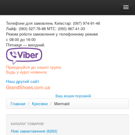
Головна
Телефони для замовлень
Київстар: (097) 974-91-46
Доставка и оплата
Лайф: (063) 527-76-88
МТС: (050) 967-41-33
Режим роботи
замовлення у телефонному режимі
Как заказать
с 08:00 до 16:00
П'ятниця — вихідний.
Контакти
Таблиця розмірів
Приєднуйся до нашої групи.
Вхід для покупця
Будь у курсі новинок.
УКР
Наш другий сайт
GrandShoes.com.ua
УКР
Ваш кошик порожній
РОС
Главная
/
Кросівки
/
Mermaid
КАТАЛОГ ТОВАРОВ
Нові завантаження (6293)