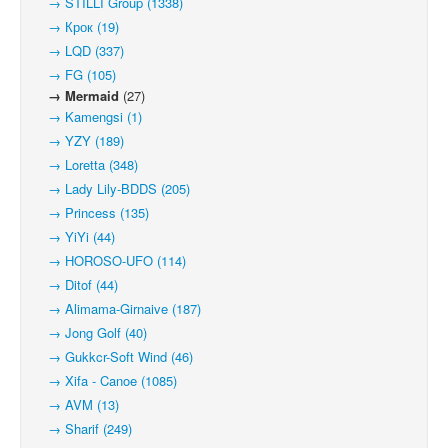
→ STILLI Group (1338)
→ Крок (19)
→ LQD (337)
→ FG (105)
→ Mermaid
(27)
→ Kamengsi (1)
→ YZY (189)
→ Loretta (348)
→ Lady Lily-BDDS (205)
→ Princess (135)
→ YiYi (44)
→ HOROSO-UFO (114)
→ Ditof (44)
→ Alimama-Girnaive (187)
→ Jong Golf (40)
→ Gukkcr-Soft Wind (46)
→ Xifa - Canoe (1085)
→ AVM (13)
→ Sharif (249)