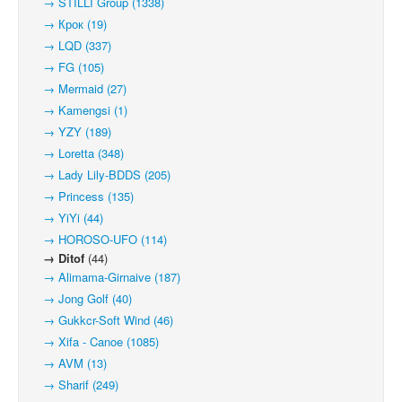
→ STILLI Group (1338)
→ Крок (19)
→ LQD (337)
→ FG (105)
→ Mermaid (27)
→ Kamengsi (1)
→ YZY (189)
→ Loretta (348)
→ Lady Lily-BDDS (205)
→ Princess (135)
→ YiYi (44)
→ HOROSO-UFO (114)
→ Ditof
(44)
→ Alimama-Girnaive (187)
→ Jong Golf (40)
→ Gukkcr-Soft Wind (46)
→ Xifa - Canoe (1085)
→ AVM (13)
→ Sharif (249)