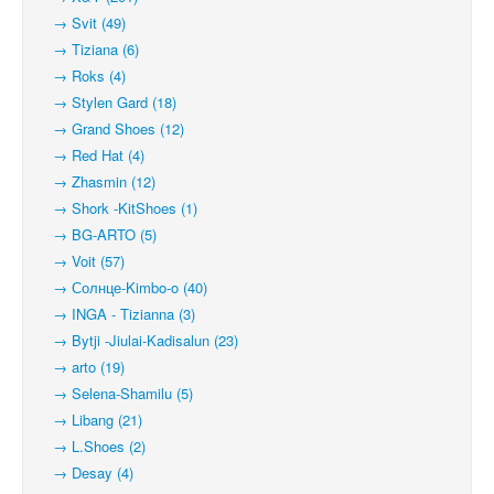
→ Svit (49)
→ Tiziana (6)
→ Roks (4)
→ Stylen Gard (18)
→ Grand Shoes (12)
→ Red Hat (4)
→ Zhasmin (12)
→ Shork -KitShoes (1)
→ BG-ARTO (5)
→ Voit (57)
→ Солнце-Kimbo-o (40)
→ INGA - Tizianna (3)
→ Bytji -Jiulai-Kadisalun (23)
→ arto (19)
→ Selena-Shamilu (5)
→ Libang (21)
→ L.Shoes (2)
→ Desay (4)