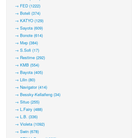
→ FED (1222)
→ Boteli (374)
→ KATYO (129)
→ Sayota (609)
→ Bonote (614)
→ Мир (384)
→ S.Sofi (17)
→ Restime (292)
→ KMB (554)
→ Bayota (405)
→ Lilin (80)
→ Navigator (414)
→ Bessky-Kellaifeng (34)
→ Situo (255)
→ L.Fairy (488)
→ L.B. (336)
→ Violeta (1092)
→ Swin (678)