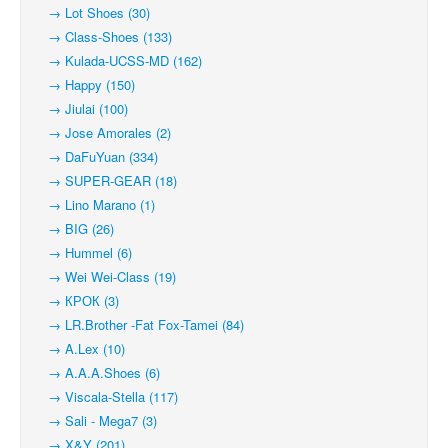
→ Lot Shoes (30)
→ Class-Shoes (133)
→ Kulada-UCSS-MD (162)
→ Happy (150)
→ Jiulai (100)
→ Jose Amorales (2)
→ DaFuYuan (334)
→ SUPER-GEAR (18)
→ Lino Marano (1)
→ BIG (26)
→ Hummel (6)
→ Wei Wei-Class (19)
→ КРОК (3)
→ LR.Brother -Fat Fox-Tamei (84)
→ A.Lex (10)
→ A.A.A.Shoes (6)
→ Viscala-Stella (117)
→ Sali - Mega7 (3)
→ X&Y (201)