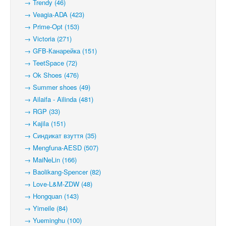
→ Trendy (46)
→ Veagia-ADA (423)
→ Prime-Opt (153)
→ Victoria (271)
→ GFB-Канарейка (151)
→ TeetSpace (72)
→ Ok Shoes (476)
→ Summer shoes (49)
→ Ailaifa - Ailinda (481)
→ RGP (33)
→ Kajila (151)
→ Синдикат взуття (35)
→ Mengfuna-AESD (507)
→ MaiNeLin (166)
→ Baolikang-Spencer (82)
→ Love-L&M-ZDW (48)
→ Hongquan (143)
→ Yimeile (84)
→ Yueminghu (100)