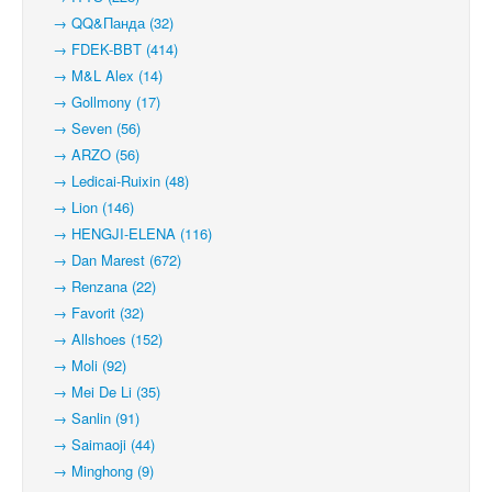
→ QQ&Панда (32)
→ FDEK-BBT (414)
→ M&L Alex (14)
→ Gollmony (17)
→ Seven (56)
→ ARZO (56)
→ Ledicai-Ruixin (48)
→ Lion (146)
→ HENGJI-ELENA (116)
→ Dan Marest (672)
→ Renzana (22)
→ Favorit (32)
→ Allshoes (152)
→ Moli (92)
→ Mei De Li (35)
→ Sanlin (91)
→ Saimaoji (44)
→ Minghong (9)