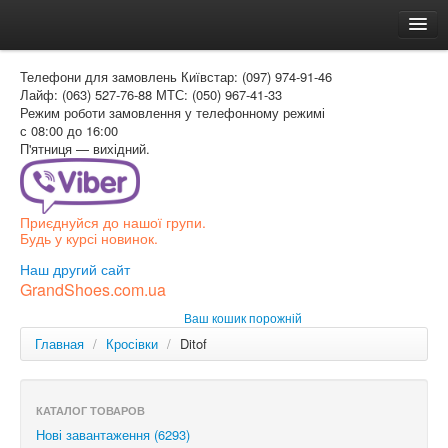
Головна
Телефони для замовлень
Київстар: (097) 974-91-46
Доставка и оплата
Лайф: (063) 527-76-88
МТС: (050) 967-41-33
Режим роботи
замовлення у телефонному режимі
Как заказать
с 08:00 до 16:00
П'ятниця — вихідний.
Контакти
Таблиця розмірів
Приєднуйся до нашої групи.
Вхід для покупця
Будь у курсі новинок.
УКР
Наш другий сайт
GrandShoes.com.ua
УКР
Ваш кошик порожній
РОС
Главная
/
Кросівки
/
Ditof
КАТАЛОГ ТОВАРОВ
Нові завантаження (6293)