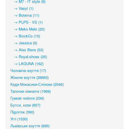
→ M7 - IT style (6)
→ Vasyl (1)
→ Botema (11)
→ PLPS - VS (1)
→ Meko Melo (20)
→ Box&Co (10)
→ Jessica (6)
→ Alex Bens (53)
→ Royal-shoes (35)
→ LAGUNA (162)
Чоловіче взуття (17)
Жіноче взуття (26663)
Кеди-Мокасини-Сліпони (2046)
Тапочки кімнатні (1969)
Гумові чоботи (234)
Бутси, копи (657)
Підліток (590)
Уггі (1530)
Львівське взуття (695)