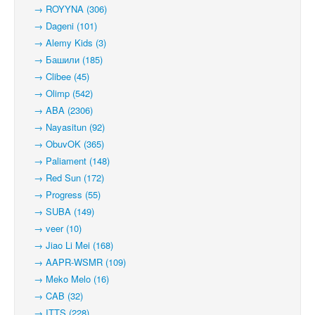
→ ROYYNA (306)
→ Dageni (101)
→ Alemy Kids (3)
→ Башили (185)
→ Clibee (45)
→ Olimp (542)
→ ABA (2306)
→ Nayasitun (92)
→ ObuvOK (365)
→ Paliament (148)
→ Red Sun (172)
→ Progress (55)
→ SUBA (149)
→ veer (10)
→ Jiao Li Mei (168)
→ AAPR-WSMR (109)
→ Meko Melo (16)
→ CAB (32)
→ ITTS (228)