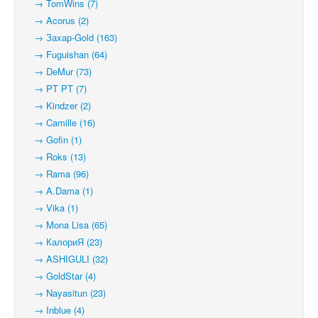
→ TomWins (7)
→ Acorus (2)
→ Захар-Gold (163)
→ Fuguishan (64)
→ DeMur (73)
→ PT PT (7)
→ Kindzer (2)
→ Camille (16)
→ Gofin (1)
→ Roks (13)
→ Rama (96)
→ A.Dama (1)
→ Vika (1)
→ Mona Lisa (65)
→ КалориЯ (23)
→ ASHIGULI (32)
→ GoldStar (4)
→ Nayasitun (23)
→ Inblue (4)