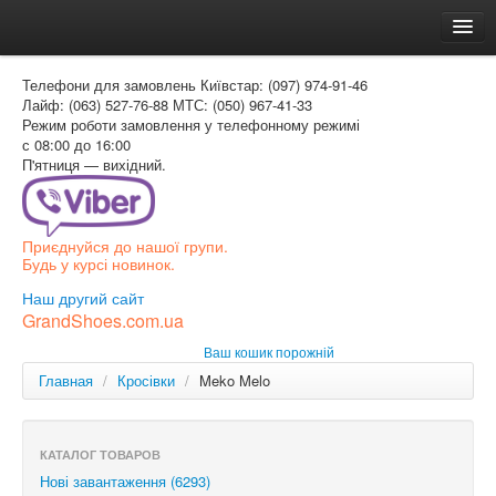
Головна
Телефони для замовлень
Київстар: (097) 974-91-46
Доставка и оплата
Лайф: (063) 527-76-88
МТС: (050) 967-41-33
Режим роботи
замовлення у телефонному режимі
Как заказать
с 08:00 до 16:00
П'ятниця — вихідний.
Контакти
Таблиця розмірів
Приєднуйся до нашої групи.
Вхід для покупця
Будь у курсі новинок.
УКР
Наш другий сайт
GrandShoes.com.ua
УКР
Ваш кошик порожній
РОС
Главная
/
Кросівки
/
Meko Melo
КАТАЛОГ ТОВАРОВ
Нові завантаження (6293)