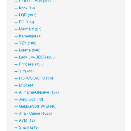
→ STILLI Group (1338)
→ Крок (19)
→ LQD (337)
→ FG (105)
→ Mermaid (27)
→ Kamengsi (1)
→ YZY (189)
→ Loretta (348)
→ Lady Lily-BDDS (205)
→ Princess (135)
→ YiYi (44)
→ HOROSO-UFO (114)
→ Ditof (44)
→ Alimama-Girnaive (187)
→ Jong Golf (40)
→ Gukkcr-Soft Wind (46)
→ Xifa - Canoe (1085)
→ AVM (13)
→ Sharif (249)