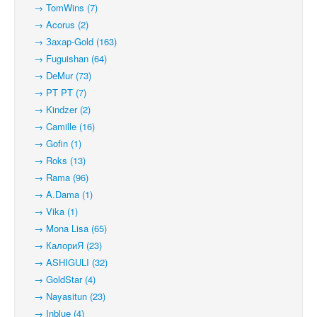
→ TomWins (7)
→ Acorus (2)
→ Захар-Gold (163)
→ Fuguishan (64)
→ DeMur (73)
→ PT PT (7)
→ Kindzer (2)
→ Camille (16)
→ Gofin (1)
→ Roks (13)
→ Rama (96)
→ A.Dama (1)
→ Vika (1)
→ Mona Lisa (65)
→ КалориЯ (23)
→ ASHIGULI (32)
→ GoldStar (4)
→ Nayasitun (23)
→ Inblue (4)