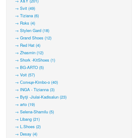
→ X&Y (201)
→ Svit (49)
→ Tiziana (6)
→ Roks (4)
→ Stylen Gard (18)
→ Grand Shoes (12)
→ Red Hat (4)
→ Zhasmin (12)
→ Shork -KitShoes (1)
→ BG-ARTO (5)
→ Voit (57)
→ Солнце-Kimbo-o (40)
→ INGA - Tizianna (3)
→ Bytji -Jiulai-Kadisalun (23)
→ arto (19)
→ Selena-Shamilu (5)
→ Libang (21)
→ L.Shoes (2)
→ Desay (4)