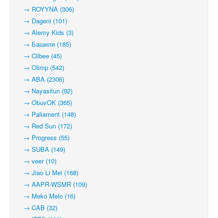
→ ROYYNA (306)
→ Dageni (101)
→ Alemy Kids (3)
→ Башили (185)
→ Clibee (45)
→ Olimp (542)
→ ABA (2306)
→ Nayasitun (92)
→ ObuvOK (365)
→ Paliament (148)
→ Red Sun (172)
→ Progress (55)
→ SUBA (149)
→ veer (10)
→ Jiao Li Mei (168)
→ AAPR-WSMR (109)
→ Meko Melo (16)
→ CAB (32)