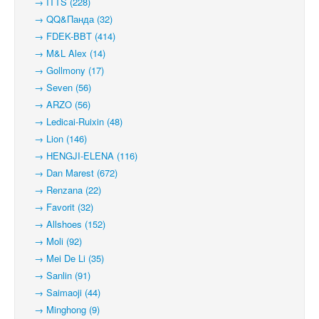
→ ITTS (228)
→ QQ&Панда (32)
→ FDEK-BBT (414)
→ M&L Alex (14)
→ Gollmony (17)
→ Seven (56)
→ ARZO (56)
→ Ledicai-Ruixin (48)
→ Lion (146)
→ HENGJI-ELENA (116)
→ Dan Marest (672)
→ Renzana (22)
→ Favorit (32)
→ Allshoes (152)
→ Moli (92)
→ Mei De Li (35)
→ Sanlin (91)
→ Saimaoji (44)
→ Minghong (9)