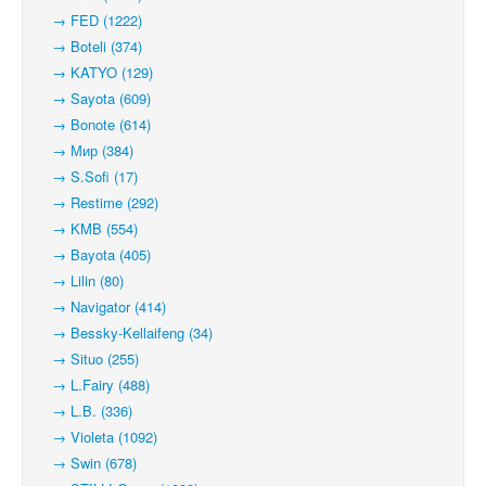
→ FED (1222)
→ Boteli (374)
→ KATYO (129)
→ Sayota (609)
→ Bonote (614)
→ Мир (384)
→ S.Sofi (17)
→ Restime (292)
→ KMB (554)
→ Bayota (405)
→ Lilin (80)
→ Navigator (414)
→ Bessky-Kellaifeng (34)
→ Situo (255)
→ L.Fairy (488)
→ L.B. (336)
→ Violeta (1092)
→ Swin (678)