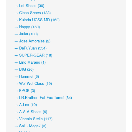
→ Lot Shoes (30)
→ Class-Shoes (133)
→ Kulada-UCSS-MD (162)
→ Happy (150)
→ Jiulai (100)
→ Jose Amorales (2)
→ DaFuYuan (334)
→ SUPER-GEAR (18)
→ Lino Marano (1)
→ BIG (26)
→ Hummel (6)
→ Wei Wei-Class (19)
→ КРОК (3)
→ LR.Brother -Fat Fox-Tamei (84)
→ A.Lex (10)
→ A.A.A.Shoes (6)
→ Viscala-Stella (117)
→ Sali - Mega7 (3)