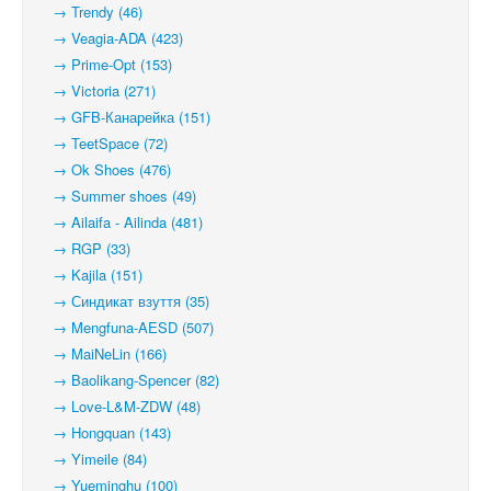
→ Trendy (46)
→ Veagia-ADA (423)
→ Prime-Opt (153)
→ Victoria (271)
→ GFB-Канарейка (151)
→ TeetSpace (72)
→ Ok Shoes (476)
→ Summer shoes (49)
→ Ailaifa - Ailinda (481)
→ RGP (33)
→ Kajila (151)
→ Синдикат взуття (35)
→ Mengfuna-AESD (507)
→ MaiNeLin (166)
→ Baolikang-Spencer (82)
→ Love-L&M-ZDW (48)
→ Hongquan (143)
→ Yimeile (84)
→ Yueminghu (100)