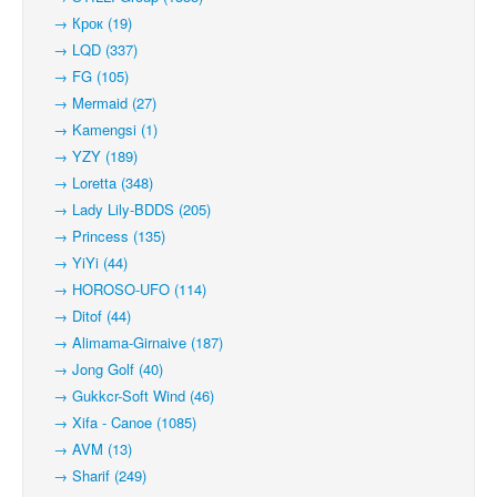
→ Крок (19)
→ LQD (337)
→ FG (105)
→ Mermaid (27)
→ Kamengsi (1)
→ YZY (189)
→ Loretta (348)
→ Lady Lily-BDDS (205)
→ Princess (135)
→ YiYi (44)
→ HOROSO-UFO (114)
→ Ditof (44)
→ Alimama-Girnaive (187)
→ Jong Golf (40)
→ Gukkcr-Soft Wind (46)
→ Xifa - Canoe (1085)
→ AVM (13)
→ Sharif (249)