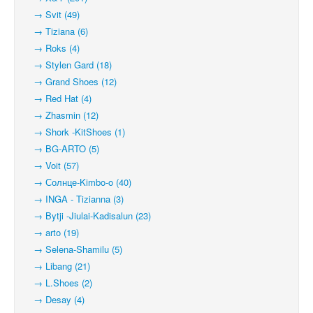
→ Svit (49)
→ Tiziana (6)
→ Roks (4)
→ Stylen Gard (18)
→ Grand Shoes (12)
→ Red Hat (4)
→ Zhasmin (12)
→ Shork -KitShoes (1)
→ BG-ARTO (5)
→ Voit (57)
→ Солнце-Kimbo-o (40)
→ INGA - Tizianna (3)
→ Bytji -Jiulai-Kadisalun (23)
→ arto (19)
→ Selena-Shamilu (5)
→ Libang (21)
→ L.Shoes (2)
→ Desay (4)