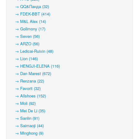
→ QQ&Панда (32)
→ FDEK-BBT (414)
→ M&L Alex (14)
→ Gollmony (17)
→ Seven (56)
→ ARZO (56)
→ Ledicai-Ruixin (48)
→ Lion (146)
→ HENGJI-ELENA (116)
→ Dan Marest (672)
→ Renzana (22)
→ Favorit (32)
→ Allshoes (152)
→ Moli (92)
→ Mei De Li (35)
→ Sanlin (91)
→ Saimaoji (44)
→ Minghong (9)