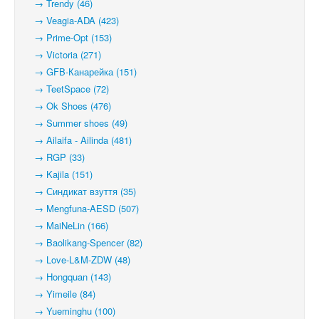
→ Trendy (46)
→ Veagia-ADA (423)
→ Prime-Opt (153)
→ Victoria (271)
→ GFB-Канарейка (151)
→ TeetSpace (72)
→ Ok Shoes (476)
→ Summer shoes (49)
→ Ailaifa - Ailinda (481)
→ RGP (33)
→ Kajila (151)
→ Синдикат взуття (35)
→ Mengfuna-AESD (507)
→ MaiNeLin (166)
→ Baolikang-Spencer (82)
→ Love-L&M-ZDW (48)
→ Hongquan (143)
→ Yimeile (84)
→ Yueminghu (100)