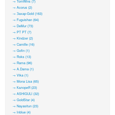
→ TomWins (7)
→ Acorus (2)
→ Захар-Gold (163)
→ Fuguishan (64)
→ DeMur (73)
→ PT PT (7)
→ Kindzer (2)
→ Camille (16)
→ Gofin (1)
→ Roks (13)
→ Rama (96)
→ A.Dama (1)
→ Vika (1)
→ Mona Lisa (65)
→ КалориЯ (23)
→ ASHIGULI (32)
→ GoldStar (4)
→ Nayasitun (23)
→ Inblue (4)