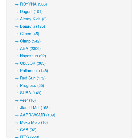
→ ROYYNA (306)
→ Dageni (101)
→ Alemy Kids (3)
→ Башили (185)
→ Clibee (45)
→ Olimp (542)
→ ABA (2306)
→ Nayasitun (92)
→ ObuvOK (365)
→ Paliament (148)
→ Red Sun (172)
→ Progress (55)
→ SUBA (149)
→ veer (10)
→ Jiao Li Mei (168)
→ AAPR-WSMR (109)
→ Meko Melo (16)
→ CAB (32)
→ ITTS (228)