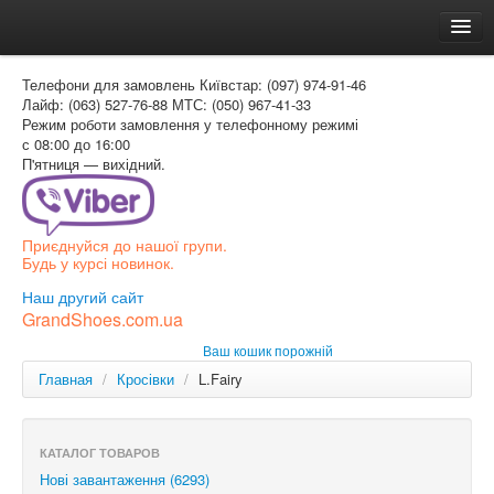
Головна
Телефони для замовлень
Київстар: (097) 974-91-46
Доставка и оплата
Лайф: (063) 527-76-88
МТС: (050) 967-41-33
Режим роботи
замовлення у телефонному режимі
Как заказать
с 08:00 до 16:00
П'ятниця — вихідний.
Контакти
Таблиця розмірів
Приєднуйся до нашої групи.
Вхід для покупця
Будь у курсі новинок.
УКР
Наш другий сайт
GrandShoes.com.ua
УКР
Ваш кошик порожній
РОС
Главная
/
Кросівки
/
L.Fairy
КАТАЛОГ ТОВАРОВ
Нові завантаження (6293)