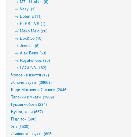
→ M7 - IT style (6)
→ Vasyl (1)
→ Botema (11)
→ PLPS - VS (1)
→ Meko Melo (20)
→ Box&Co (10)
→ Jessica (6)
→ Alex Bens (53)
→ Royal-shoes (35)
→ LAGUNA (162)
Чоловіче взуття (17)
Жіноче взуття (26663)
Кеди-Мокасини-Сліпони (2046)
Тапочки кімнатні (1969)
Гумові чоботи (234)
Бутси, копи (657)
Підліток (590)
Уггі (1530)
Львівське взуття (695)