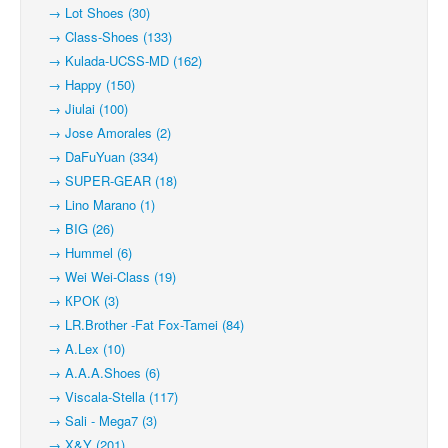
→ Lot Shoes (30)
→ Class-Shoes (133)
→ Kulada-UCSS-MD (162)
→ Happy (150)
→ Jiulai (100)
→ Jose Amorales (2)
→ DaFuYuan (334)
→ SUPER-GEAR (18)
→ Lino Marano (1)
→ BIG (26)
→ Hummel (6)
→ Wei Wei-Class (19)
→ КРОК (3)
→ LR.Brother -Fat Fox-Tamei (84)
→ A.Lex (10)
→ A.A.A.Shoes (6)
→ Viscala-Stella (117)
→ Sali - Mega7 (3)
→ X&Y (201)