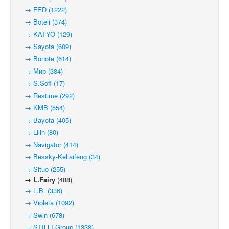
→ FED (1222)
→ Boteli (374)
→ KATYO (129)
→ Sayota (609)
→ Bonote (614)
→ Мир (384)
→ S.Sofi (17)
→ Restime (292)
→ KMB (554)
→ Bayota (405)
→ Lilin (80)
→ Navigator (414)
→ Bessky-Kellaifeng (34)
→ Situo (255)
→ L.Fairy
(488)
→ L.B. (336)
→ Violeta (1092)
→ Swin (678)
→ STILLI Group (1338)